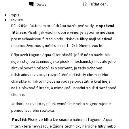
Hlídat cenu
Dotaz
Tisk
Popis
Diskuze
Důležitým faktorem pro údržbu bazénové vody je
správná
filtrace
. Písek, jak všichni dobře víme, je výborné médium
pro mechanickou filtraci vody. Pískové filtry mají relativně
dlouhou životnost, mění se cca 1 - 2x během dvou let.
Přípravek Laguna Aqua-filter přináší ještě něco navíc. Má
nejen stejnou účinnost jako písek - mechanický filtr, ale jeho
aktivní povrch působí jako sorbent, je tedy schopen
odstraňovat z vody i rozpuštěné nečistoty chemického
charakteru. Takto filtrovaná voda je podstatně kvalitnější
než z pískové filtrace, a mimo jiné usnadní použití bazénové
chemie.
Jednou za dva roky písek vyměníme nebo regenerujeme
pomocí solného roztoku.
Použití
: Písek ve filtru lze snadno nahradit Lagunou Aqua-
filter, která nevyžaduje žádné technicky náročné filtry nebo