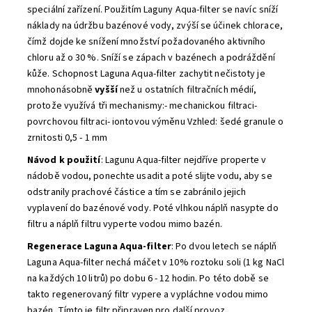
speciální zařízení. Použitím Laguny Aqua-filter se navíc sníží
náklady na údržbu bazénové vody, zvýší se účinek chlorace,
čímž dojde ke snížení množství požadovaného aktivního
chloru až o 30 %. Sníží se zápach v bazénech a podráždění
kůže. Schopnost Laguna Aqua-filter zachytit nečistoty je
mnohonásobně
vyšší
než u ostatních filtračních médií,
protože využívá tři mechanismy:- mechanickou filtraci-
povrchovou filtraci- iontovou výměnu Vzhled: šedé granule o
zrnitosti 0,5 - 1 mm
Návod k použití
: Lagunu Aqua-filter nejdříve properte v
nádobě vodou, ponechte usadit a poté slijte vodu, aby se
odstranily prachové částice a tím se zabránilo jejich
vyplavení do bazénové vody. Poté vlhkou náplň nasypte do
filtru a náplň filtru vyperte vodou mimo bazén.
Regenerace Laguna Aqua-filter
: Po dvou letech se náplň
Laguna Aqua-filter nechá máčet v 10% roztoku soli (1 kg NaCl
na každých 10 litrů) po dobu 6 - 12 hodin. Po této době se
takto regenerovaný filtr vypere a vypláchne vodou mimo
bazén. Tímto je filtr připraven pro další provoz.