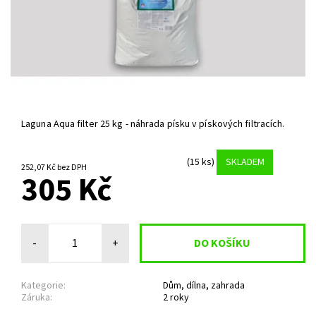
Laguna Aqua filter 25 kg - náhrada písku v pískových filtracích.
(15 ks)
SKLADEM
252,07 Kč bez DPH
305 Kč
-
+
Kategorie:
Dům, dílna, zahrada
Záruka:
2 roky