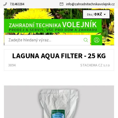
731463284
info
@
zahradnitechnikavolejnik.cz
0 Kč
CZK
0 ks /
LAGUNA AQUA FILTER - 25 KG
3894
STACHEMA CZ s.r.o