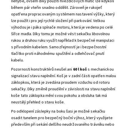
nehýbe, ovšem díky použití hvězdicových matic lze kdykoli
během pár vteřin snadno oddělit. Zároveň je rukojeť
opatřena propracovaným systémem nastavení výšky, který
lze použít i pro její rychlé složení při parkování. Velkou
výhodou je i páka spínače motoru, která je vedena po celé
šířce madla. Díky tomu je možné vést sekačku libovolnou
rukou a druhou ruku využít například k bezpečné manipulaci
s přívodním kabelem. Samozřejmostí je i bezpečnostní
tlačítko proti náhodnému spuštění a odlehčovač pnutí
kabelu.
Pozornosti konstruktérů neušel ani
60 l koš
s mechanickou
signalizací stavu naplnění. Koš je v zadní části opatřen malou
záklopkou, která je zvedána proudem vzduchu od rotoru
sekačky. Díky změně proudění v závislosti na stavu naplnění
koše tato záklopka mění svou pokohu a obsluha tak má
neustálý přehled o stavu koše.
Po odklopení záslepky na boku šasi je možné sekačku
osadit tunelem pro bezpečný boční výhoz, který využijete
především při sekání delšího neudržovaného trávníku nebo