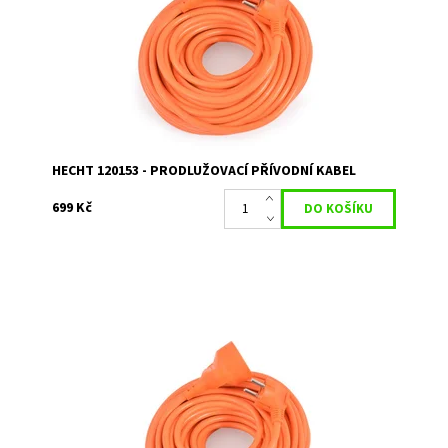
Kód:
1750
Značka:
HECHT
Záruka:
2 roky
HECHT 120153 - PRODLUŽOVACÍ PŘÍVODNÍ KABEL
699 Kč
Prodlužovací kabel 30 m. Průřez vodiče 3 x 1,5 mm
Dostupnost:
Skladem 1
Kód:
1756
Značka:
HECHT
Záruka:
2 roky