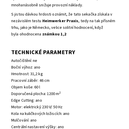
mnohanásobně snižuje provozní náklady.
S jistou dávkou hrdosti oznámit, že tato sekačka získala v
nezávislém testu
Heimwerker Praxis
, tedy na tak přísném
trhu, jako je Německo, velice solitní hodnocení, když
byla ohodnocena
známkou 1,2
TECHNICKÉ PARAMETRY
Autočištění: ne
Boční výhoz: ano
Hmotnost: 31,2 kg
Pracovní záběr: 46 cm
Objem koše: 60 l
2
Doporučená plocha: 1200 m
Edge Cutting: ano
Motor: elektrický 230 V/ 50 Hz
Kola na kuličkových ložiscích: ano
Mulčování: ano
Centrální nastavení výšky: ano