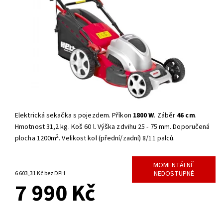
Elektrická sekačka s pojezdem. Příkon
1800 W
. Záběr
46 cm
.
Hmotnost 31,2 kg. Koš 60 l. Výška zdvihu 25 - 75 mm. Doporučená
2
plocha 1200m
. Velikost kol (přední/zadní) 8/11 palců.
MOMENTÁLNĚ
NEDOSTUPNÉ
6 603,31 Kč bez DPH
7 990 Kč