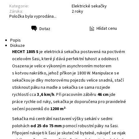
Kategorie:
Elektrické sekačky
Záruka:
2 roky
Položka byla vyprodána...
Hlídat cenu
Dotaz
Tisk
Popis
Diskuze
HECHT 1805 S
je elektrická sekačka postavená na poctivém
ocelovém šasi, které jí dává perfektní tuhost a odolnost.
Osazena je velice výkonným asynchronním motorem
s kotvou nakrátko, jehož příkon je 1800 W. Manipulace se
sekačkou je díky motorovému pojezdu velice snadná, stačí
stisknout páku na madle a sekačka se sama rozjede
rychlostí cca
3,6 km/h
. Při pracovním záběru
46 cm
jde
práce rychle od ruky, sekačka je doporučena pro pravidelné
2
.
sečení pozemků do
1200 m
Sekačka má centrální nastavení výšky sekání v sedmi
polohách
od 25 do 75 mm
pomocí robustní páky na šasi.
Připojení rukojeti k šasi je skutečně bytelné, rukojeť se nijak