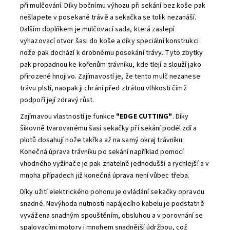
při mulčování. Díky bočnímu výhozu při sekání bez koše pak
nešlapete v posekané trávě a sekačka se tolik nezanáší.
Dalším doplňkem je mulčovací sada, která zaslepí
vyhazovací otvor šasi do koše a díky speciální konstrukci
nože pak dochází k drobnému posekání trávy. Tyto zbytky
pak propadnou ke kořenům trávníku, kde tlejí a slouží jako
přirozené hnojivo. Zajímavostí je, že tento mulč nezanese
trávu plstí, naopak ji chrání před ztrátou vlhkosti čímž
podpoří její zdravý růst.
Zajímavou vlastností je funkce
"EDGE CUTTING"
. Díky
šikovně tvarovanému šasi sekačky při sekání podél zdí a
plotů dosahují nože takřka až na samý okraj trávníku.
Konečná úprava trávníku po sekání například pomocí
vhodného vyžínače je pak znatelně jednodušší a rychlejší a v
mnoha případech již konečná úprava není vůbec třeba.
Díky užití elektrického pohonu je ovládání sekačky opravdu
snadné. Nevýhoda nutnosti napájecího kabelu je podstatně
vyvážena snadným spouštěním, obsluhou a v porovnání se
spalovacími motory i mnohem snadnější údržbou, což