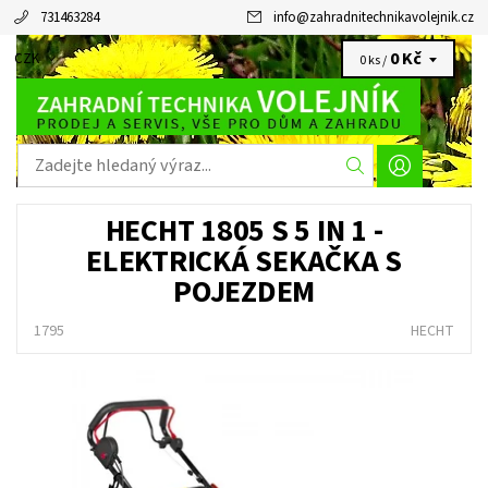
731463284
info
@
zahradnitechnikavolejnik.cz
0 Kč
CZK
0 ks /
HECHT 1805 S 5 IN 1 -
ELEKTRICKÁ SEKAČKA S
POJEZDEM
1795
HECHT