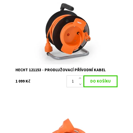
Prodlužovací kabel na cívce 20 m. Průřez vodiče 3 x 1,5
mm
Dostupnost:
Momentálně nedostupné
Kód:
1762
Značka:
HECHT
Záruka:
2 roky
HECHT 121153 - PRODLUŽOVACÍ PŘÍVODNÍ KABEL
1 099 Kč
Prodlužovací kabel 20 m. Průřez vodiče 3 x1,5 mm
Dostupnost:
Skladem 1