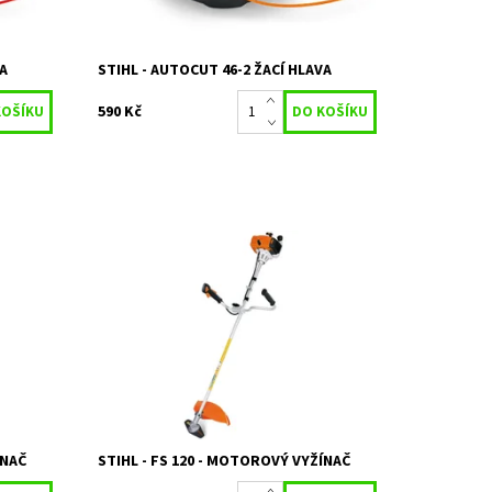
VA
STIHL - AUTOCUT 46-2 ŽACÍ HLAVA
590 Kč
 Pevný
Pro práci na větších plochách a na
řaďově
obtížnějších porostech, k odstranění
plevelů, k výřezu náletových dřevin, k
efektivní likvidaci nežádoucích...
Dostupnost:
Skladem 3 ks
Kód:
23211
Značka:
STIHL
Záruka:
2 roky
ÍNAČ
STIHL - FS 120 - MOTOROVÝ VYŽÍNAČ