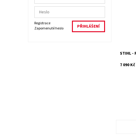
Mnohostr
rukojetí
menších 
vyžínání
práce...
Registrace
Dostupn
Zapomenuté heslo
Kód:
Značka:
Záruka:
STIHL -
7 090 Kč