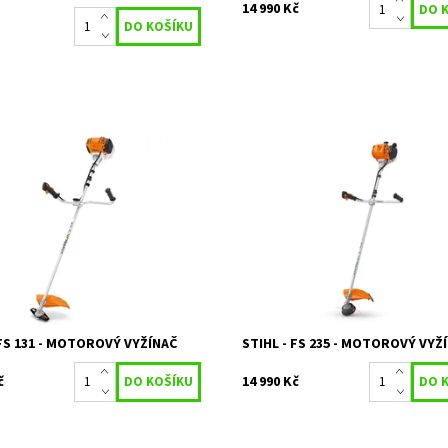
14 990 Kč
ě výkonný vyžínač k vyžínání
FS 235 je robustní křovinořez za 
ávy na větších plochách.
cenu. Motor 2-MIX. Velký žací výko
šené komfortní startování,
1,55 kW, snadno vyměnitelný vzd
 rukojeť, ovládací rukojeť s...
filtr. FS 235 je dodáván v...
ost:
Na objednávku
Dostupnost:
Objednáno
23214
Kód:
23217
STIHL
Značka:
STIHL
2 roky
Záruka:
2 roky
 FS 131 - MOTOROVÝ VYŽÍNAČ
STIHL - FS 235 - MOTOROVÝ VYŽ
č
14 990 Kč