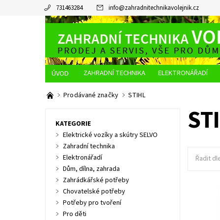
731463284
info
@
zahradnitechnikavolejnik.cz
ZAHRADNÍ TECHNIKA
ELEKTRONÁŘADÍ
O NÁS
JAK NAKUPOVAT
DOPRAVA A PLATBA
Prodávané značky
STIHL
ST
KATEGORIE
Elektrické vozíky a skútry SELVO
Zahradní technika
Elektronářadí
Řadit dl
Dům, dílna, zahrada
Zahrádkářské potřeby
Chovatelské potřeby
Olej pr
Potřeby pro tvoření
Pro děti
Dostupn