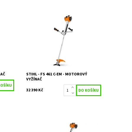
ovou
Benzínový křovinořez FS 461 C-EM:
vníků a
Mimořádně výkonný a pohodlný pro práci
omů,
v náročném terénu POUZE PRO OSOBNÍ
ODBĚR NA PRODEJNĚ
Dostupnost:
Skladem 1 ks
Kód:
27229
Značka:
STIHL
Záruka:
2 roky
NAČ
STIHL - FS 461 C-EM - MOTOROVÝ
VYŽÍNAČ
32 390 Kč