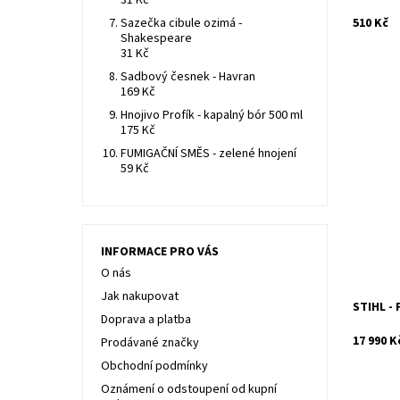
31 Kč
Sazečka cibule ozimá -
510 Kč
Shakespeare
31 Kč
Sadbový česnek - Havran
169 Kč
Hnojivo Profík - kapalný bór 500 ml
175 Kč
Obzvlášt
FUMIGAČNÍ SMĚS - zelené hnojení
tvrdé tr
59 Kč
Zjednodu
řídítková
Dostupn
Kód:
Značka:
INFORMACE PRO VÁS
Záruka:
O nás
Jak nakupovat
STIHL -
Doprava a platba
17 990 K
Prodávané značky
Obchodní podmínky
Oznámení o odstoupení od kupní