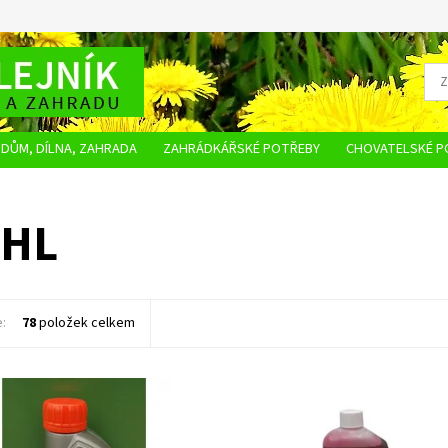
DŮM, DÍLNA, ZAHRADA
ZAHRÁDKÁŘSKÉ POTŘEBY
CHOVATELSKÉ P
OBCHODNÍ PODMÍNKY
OCHRANA OSOBNÍCH ÚDAJŮ
NAPIŠTE NÁM
IHL
e:
78
položek celkem
o dvoutaktní motory
Motorový olej pro dvoutaktní mot
minerální bázi s vysokou mazací
ost:
Skladem 9 ks
schopností při současně dobré či