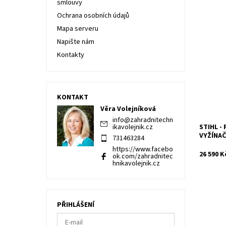
smlouvy
Ochrana osobních údajů
Mapa serveru
Benzínov
Napište nám
Výkonný 
Kontakty
práce P
PRODEJ
Dostupn
Kód:
Značka:
KONTAKT
Záruka:
Věra Volejníková
info
@
zahradnitechn
STIHL -
ikavolejnik.cz
VYŽÍNA
731463284
https://www.facebo
26 590 K
ok.com/zahradnitec
hnikavolejnik.cz
PŘIHLÁŠENÍ