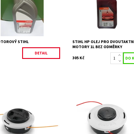
4275/100
motoru. Výkonová třída: JASO-FB...
STIHL
Dostupnost:
Skladem 20 ks
Kód:
27553
Značka:
STIHL
OTOROVÝ STIHL
STIHL HP OLEJ PRO DVOUTAKTN
MOTORY 1L BEZ ODMĚRKY
DETAIL
305 Kč
nová, pro vyžínání a dočišťování.
Dvoustrunová, pro vyžínání a doči
una se automaticky nastaví
Žací struna se automaticky nastav
řitisknutím žací hlavy k zemi.
krátkým přitisknutím žací hlavy k z
ost:
Skladem 6 ks
Dostupnost:
Skladem 1 ks
23571
Kód:
23502
STIHL
Značka:
STIHL
2 roky