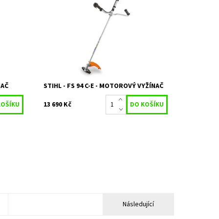
lexibilní
Lehký moderní vyžínač s pevným hřídelem
á
a motorem 2-MIX umožňuje práci s
čítkem
částečným zatížením motoru ECOSPEED.
Použití této funkce je vhodné při...
Dostupnost:
Na objednávku
Kód:
23205
Značka:
STIHL
Záruka:
2 roky
NAČ
STIHL - FS 94 C-E - MOTOROVÝ VYŽÍNAČ
13 690 Kč
5
Následující