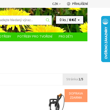
CZK
PŘIHLÁŠENÍ
0 ks /
0 Kč
OTŘEBY
POTŘEBY PRO TVOŘENÍ
PRO DĚTI
KONTAKTY
Stránka
1/5
DOPRAVA
ZDARMA
ory na
RE 120 Silný vysokotlaký čistič s tlakem
125bar STIHL RE 120 je silný vysokotlaký
stotě
čistič s vysokotlakou hadicí, vyztuženou