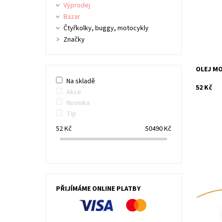
Kód:
Výprodej
Značka:
Bazar
Čtyřkolky, buggy, motocykly
Značky
OLEJ M
Na skladě
52 Kč
Akce
Novinka
Tip
52
Kč
50490
Kč
Dvoustru
Žací str
krátkým p
PŘIJÍMÁME ONLINE PLATBY
Dostupn
Kód:
Značka:
Záruka: