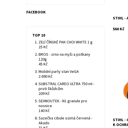
FACEBOOK
STIHL -
560 Kč
TOP 10
ZELÍ ČÍNSKÉ PAK CHOI WHITE 1 g
25 Kč
BROS - zrno na myši a potkany
120g
45 Kč
Pohodlný
Mobilní party stan VeGA
prodyšný
2 690 Kč
měkký po
SUBSTRAL CAREO ULTRA 750 ml -
352. Hmo
proti škůdcům
Dostupn
209 Kč
Kód:
SEHNOUTEK - N1 granule pro
Značka:
nosnice
140 Kč
Sazečka cibule ozimá červená -
STIHL -
Akado
K OCHR