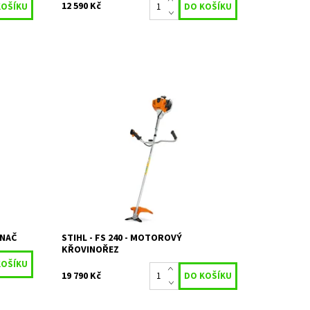
12 590 Kč
výhodnou
Nástupce velmi oblíbeného modelu FS 240
n díky
C-E. U tohoto modelu byl systém
uchový
ErgoStartu nahrazen běžným startovacím
ústrojím a rázy při startování nyní...
Dostupnost:
Objednáno
Kód:
23220
Značka:
STIHL
Záruka:
2 roky
ÍNAČ
STIHL - FS 240 - MOTOROVÝ
KŘOVINOŘEZ
19 790 Kč