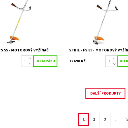
anný vyžínač s řídítkovou
Pro údržbu ploch střední výměry. F
 k ergonomickému vyžínání
hnací hřídel, snadný start, řídítkov
a středních ploch. Vhodný k
rukojeť, multifunkční rukojeť s tla
 trávníků a pro dokončovací
Stop, motor 4-MIX® ,...
Dostupnost:
Na objednávku
ost:
Skladem 2 ks
Kód:
23199
23196
Značka:
STIHL
STIHL
Záruka:
2 roky
2 roky
 FS 55 - MOTOROVÝ VYŽÍNAČ
STIHL - FS 89 - MOTOROVÝ VYŽÍ
12 690 Kč
DALŠÍ PRODUKTY
1
2
3
...