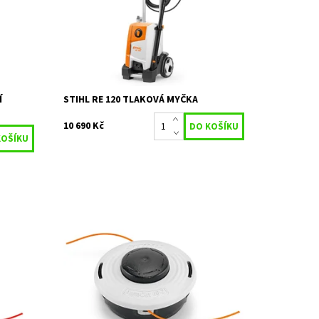
.
ocelovou...
Dostupnost:
Objednáno
Kód:
29147
Značka:
STIHL
2 roky / prodloužená
Záruka:
záruka 3 roky
Í
STIHL RE 120 TLAKOVÁ MYČKA
10 690 Kč
šťování.
Dvoustrunová, pro vyžínání a očišťování.
í
Žací struna se automaticky nastaví
emi.
krátkým přitisknutím žací hlavy k zemi.
Dostupnost:
Skladem 4 ks
Kód:
23505
Značka:
STIHL