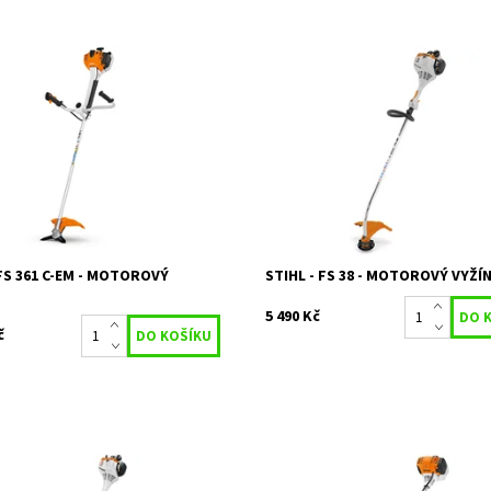
ý křovinořez FS 361 C-EM:
Malý vyžínač s nastavitelnou kruh
a komfortní pro náročné sekací
rukojetí. Velmi dobrý k vyžínání trá
OUZE PRO OSOBNÍ ODBĚR NA
pro dokončovací práce okolo str
NĚ
cest a schodišť na soukromých...
ost:
Objednáno
Dostupnost:
Skladem 1 ks
80/381
Kód:
23193
STIHL
Značka:
STIHL
2 roky
Záruka:
2 roky
 FS 361 C-EM - MOTOROVÝ
STIHL - FS 38 - MOTOROVÝ VYŽÍ
Č
5 490 Kč
č