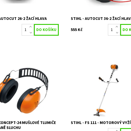
 AUTOCUT 26-2 ŽACÍ HLAVA
STIHL - AUTOCUT 36-2 ŽACÍ HLA
555 Kč
 hlavový pásek. Nastavitelný,
Pro údržbu ploch střední výměry.
, stabilní kovový hlavový pásek a
hnací hřídel, snadný start, bezná
lštářek. Odpovídá SNR 24, EN
nastavitelná řídítková rukojeť,
tnost 207,5 g.
multifunkční rukojeť s tlačítkem...
ost:
Skladem 2 ks
Dostupnost:
Skladem 1 ks
27223
Kód:
23208
STIHL
Značka:
STIHL
Záruka:
2 roky
 CONCEPT-24 MUŠLOVÉ TLUMIČE
STIHL - FS 111 - MOTOROVÝ VYŽ
ANĚ SLUCHU