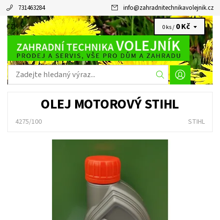
731463284
info
@
zahradnitechnikavolejnik.cz
0 Kč
CZK
0 ks /
OLEJ MOTOROVÝ STIHL
4275/100
STIHL