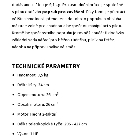
dodávanou lištou je 9,1 kg. Pro usnadnění práce je společně
s pilou dodáván
popruh pro zavěšení
. Díky tomu je při práci
většina hmotnosti přenesena do tohoto popruhu a obsluha
má ruce volné pro snadnou a bezpečnou manipulaci s pilou.
Kromě bezpečnostního popruhu je rovněž součástí dodávky
základní sada nářadí pro běžnou údržbu, pilník na řetěz,
nádoba na přípravu palivové směsi.
TECHNICKÉ PARAMETRY
Hmotnost: 8,5 kg
Délka lišty: 34 cm
3
Objem motoru: 26 cm
3
Obsah motoru: 26 cm
Motor: Hecht 2-taktní
Délka teleskopické tyče: 296 - 427 cm
Výkon: 1 HP