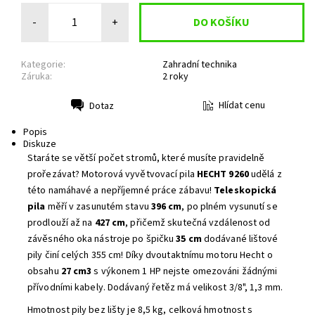
-
+
Kategorie:
Zahradní technika
Záruka:
2 roky
Hlídat cenu
Dotaz
Tisk
Popis
Diskuze
Staráte se větší počet stromů, které musíte pravidelně
prořezávat? Motorová vyvětvovací pila
HECHT 9260
udělá z
této namáhavé a nepříjemné práce zábavu!
Teleskopická
pila
měří v zasunutém stavu
396 cm
, po plném vysunutí se
prodlouží až na
427 cm
, přičemž skutečná vzdálenost od
závěsného oka nástroje po špičku
35 cm
dodávané lištové
pily činí celých 355 cm! Díky dvoutaktnímu motoru Hecht o
obsahu
27 cm3
s výkonem 1 HP nejste omezováni žádnými
přívodními kabely. Dodávaný řetěz má velikost 3/8", 1,3 mm.
Hmotnost pily bez lišty je 8,5 kg, celková hmotnost s