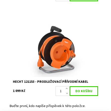
Prodlužovací kabel na cívce 20 m. Průřez vodiče 3 x 1,5
mm
Dostupnost:
Momentálně nedostupné
Kód:
1762
Značka:
HECHT
Záruka:
2 roky
HECHT 121153 - PRODLUŽOVACÍ PŘÍVODNÍ KABEL
1 099 Kč
Buďte první, kdo napíše příspěvek k této položce.