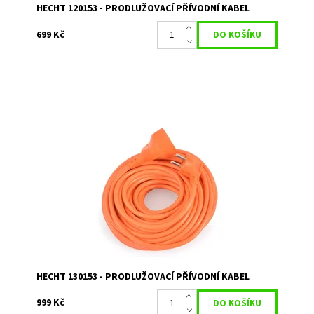
HECHT 120153 - PRODLUŽOVACÍ PŘÍVODNÍ KABEL
699 Kč
Prodlužovací kabel 30 m. Průřez vodiče 3 x 1,5 mm
Dostupnost:
Skladem 1
Kód:
1756
Značka:
HECHT
Záruka:
2 roky
HECHT 130153 - PRODLUŽOVACÍ PŘÍVODNÍ KABEL
999 Kč