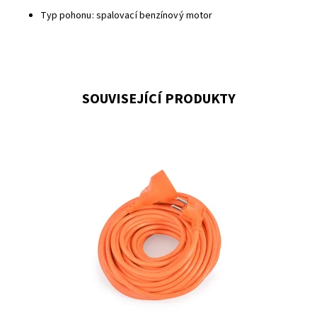
Typ pohonu: spalovací benzínový motor
SOUVISEJÍCÍ PRODUKTY
Prodlužovací kabel 20 m. Průřez vodiče 3 x1,5 mm
Dostupnost:
Skladem 1
Kód:
1750
Značka:
HECHT
Záruka:
2 roky