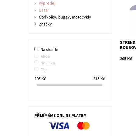
Kód:
Výprodej
Značka:
Bazar
Čtyřkolky, buggy, motocykly
Značky
STREND 
ROUBOV
Na skladě
Akce
205 Kč
Novinka
Tip
205
Kč
215
Kč
PŘIJÍMÁME ONLINE PLATBY