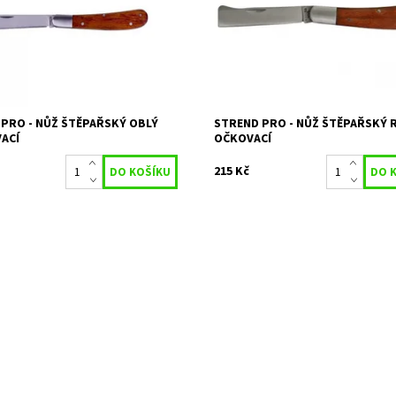
27481
Kód:
27475
STREND PRO
Značka:
STREND PRO
PRO - NŮŽ ŠTĚPAŘSKÝ OBLÝ
STREND PRO - NŮŽ ŠTĚPAŘSKÝ 
ACÍ
OČKOVACÍ
215 Kč