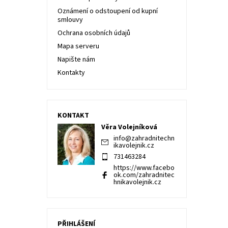
Oznámení o odstoupení od kupní
smlouvy
Ochrana osobních údajů
Mapa serveru
Napište nám
Kontakty
KONTAKT
Věra Volejníková
info
@
zahradnitechn
ikavolejnik.cz
731463284
https://www.facebo
ok.com/zahradnitec
hnikavolejnik.cz
PŘIHLÁŠENÍ