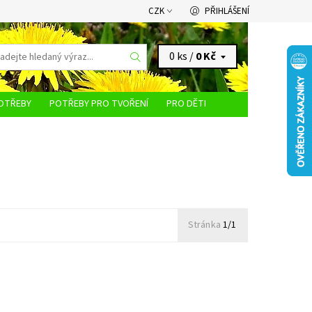
CZK
PŘIHLÁŠENÍ
0 ks /
0 Kč
OTŘEBY
POTŘEBY PRO TVOŘENÍ
PRO DĚTI
KONTAKTY
Stránka
1/1
Nůž štěpařský zahnutý žabka
Dostupnost:
Skladem 1 ks