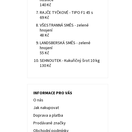
nosnice
140 Kč
RAJČE TYČKOVÉ - TIPO F1 45 s
69 Kč
VŠESTRANNÁ SMĚS - zelené
hnojení
48 Kč
LANDSBERSKÁ SMĚS - zelené
hnojení
55 Kč
SEHNOUTEK - Kukuřičný šrot 10 kg
130 Kč
INFORMACE PRO VÁS
O nás
Jak nakupovat
Doprava a platba
Prodávané značky
Obchodní podmínky