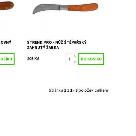
Kód:
27472
Značka:
STREND PRO
ROVNÝ
STREND PRO - NŮŽ ŠTĚPAŘSKÝ
ZAHNUTÝ ŽABKA
205 Kč
Stránka
1
z
1
-
3
položek celkem