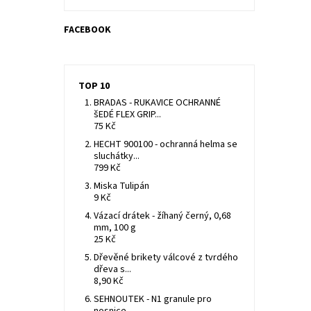
FACEBOOK
TOP 10
BRADAS - RUKAVICE OCHRANNÉ
šEDÉ FLEX GRIP...
75 Kč
HECHT 900100 - ochranná helma se
sluchátky...
799 Kč
Miska Tulipán
9 Kč
Vázací drátek - žíhaný černý, 0,68
mm, 100 g
25 Kč
Dřevěné brikety válcové z tvrdého
dřeva s...
8,90 Kč
SEHNOUTEK - N1 granule pro