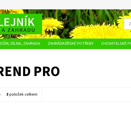
DŮM, DÍLNA, ZAHRADA
ZAHRÁDKÁŘSKÉ POTŘEBY
CHOVATELSKÉ P
OBCHODNÍ PODMÍNKY
OCHRANA OSOBNÍCH ÚDAJŮ
NAPIŠTE NÁM
REND PRO
e:
3
položek celkem
ařský oblý roubovací
Nůž štěpařský rovný očkovací
ost:
Skladem 2 ks
Dostupnost:
Skladem 1 ks