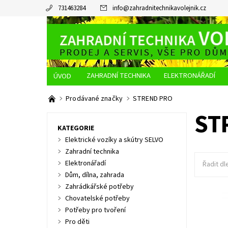
731463284
info
@
zahradnitechnikavolejnik.cz
ZAHRADNÍ TECHNIKA
ELEKTRONÁŘADÍ
O NÁS
JAK NAKUPOVAT
DOPRAVA A PLATBA
Prodávané značky
STREND PRO
ST
KATEGORIE
Elektrické vozíky a skútry SELVO
Zahradní technika
Elektronářadí
Řadit dl
Dům, dílna, zahrada
Zahrádkářské potřeby
Chovatelské potřeby
Nůž štěp
Potřeby pro tvoření
Pro děti
Dostupn