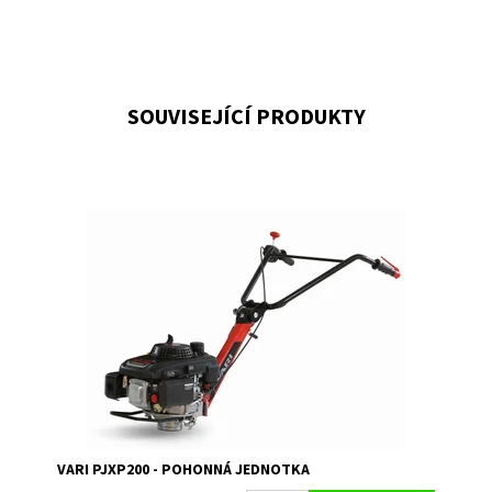
SOUVISEJÍCÍ PRODUKTY
Pohonná jednotka PJXP200 s novým čtyřtaktním
motorem VARI XP-200 je určena pro převodové skříně
VARI a pro přímo připojitelné stroje VARI.
Dostupnost:
Na objednání, skladem do 5 dnů
Kód:
1456
Značka:
VARI
Záruka:
2 roky
VARI PJXP200 - POHONNÁ JEDNOTKA