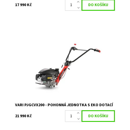
17 990 Kč
Pohonná jednotka PJGCVx200 s novým motorem HONDA
GCV200 slouží k pohonu převodových skříní VARI a přímo
připojitelných strojů. Tato SUPER cena...
Dostupnost:
Skladem 2
Kód:
80/61
Značka:
VARI
Záruka:
2 roky
VARI PJGCVX200 - POHONNÁ JEDNOTKA S EKO DOTACÍ
21 990 Kč