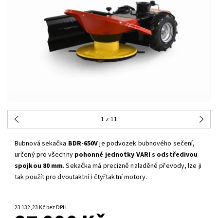
1
z 11
Bubnová sekačka
BDR-650V
je podvozek bubnového sečení,
určený pro všechny
pohonné jednotky VARI s odstředivou
spojkou 80 mm
. Sekačka má precizně naladěné převody, lze ji
tak použít pro dvoutaktní i čtyřtaktní motory.
SKLADEM U DODAVATELE
23 132,23 Kč bez DPH