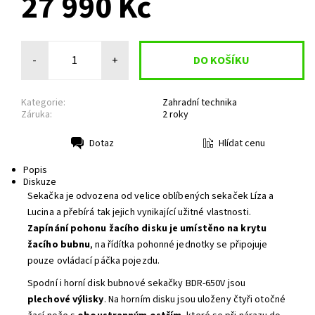
27 990 Kč
-
+
Kategorie:
Zahradní technika
Záruka:
2 roky
Hlídat cenu
Dotaz
Tisk
Popis
Diskuze
Sekačka je odvozena od velice oblíbených sekaček Líza a
Lucina a přebírá tak jejich vynikající užitné vlastnosti.
Zapínání pohonu žacího disku je umístěno na krytu
žacího bubnu
, na řídítka pohonné jednotky se připojuje
pouze ovládací páčka pojezdu.
Spodní i horní disk bubnové sekačky BDR-650V jsou
plechové výlisky
. Na horním disku jsou uloženy čtyři otočné