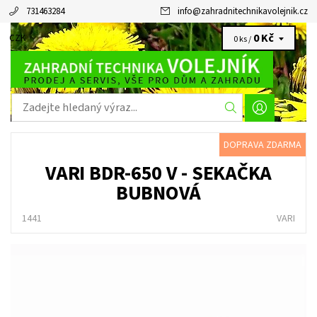
731463284
info
@
zahradnitechnikavolejnik.cz
0 Kč
CZK
0 ks /
DOPRAVA ZDARMA
VARI BDR-650 V - SEKAČKA
BUBNOVÁ
1441
VARI