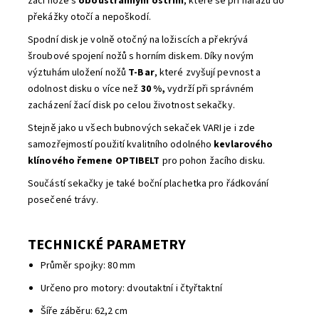
žací nože s
oboustranným ostřím
, které se při nárazu do
překážky otočí a nepoškodí.
Spodní disk je volně otočný na ložiscích a překrývá
šroubové spojení nožů s horním diskem. Díky novým
výztuhám uložení nožů
T-Bar
, které zvyšují pevnost a
odolnost disku o více než
30 %,
vydrží při správném
zacházení žací disk po celou životnost sekačky.
Stejně jako u všech bubnových sekaček VARI je i zde
samozřejmostí použití kvalitního odolného
kevlarového
klínového řemene OPTIBELT
pro pohon žacího disku.
Součástí sekačky je také boční plachetka pro řádkování
posečené trávy.
TECHNICKÉ PARAMETRY
Průměr spojky: 80 mm
Určeno pro motory: dvoutaktní i čtyřtaktní
Šíře záběru: 62,2 cm