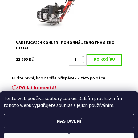
Dostupnost:
Skladem 1
Kód:
80/64
Značka:
VARI
Záruka:
2 roky
VARI PJCV224 KOHLER- POHONNÁ JEDNOTKA S EKO
DOTACÍ
22 990 Kč
Buďte první, kdo napíše příspěvek k této položce.
Přidat komentář
Tento web používá soubory cookie. Dalším procházením
Facebook
|
Heureka.cz
|
Zboží.cz
tohoto webu vyjadřujete souhlas s jejich používáním.
NASTAVENÍ
2026 © Zahradní technika VOLEJNÍK, všechna práva vyhrazena