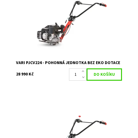
Pohonná jednotka PJCV224 s motorem KOHLER
COMMAND PRO CV224 slouží k pohonu převodových
skříní VARI a přímo připojitelných strojů. Pokud v rámci...
Dostupnost:
Skladem 3
Kód:
80/63
Značka:
VARI
Záruka:
2 roky
VARI PJCV224 - POHONNÁ JEDNOTKA BEZ EKO DOTACE
28 990 Kč
Pohonná jednotka PJCV224 s motorem KOHLER
COMMAND PRO CV224 slouží k pohonu převodových
skříní VARI a přímo připojitelných strojů. Tato SUPER
cena...