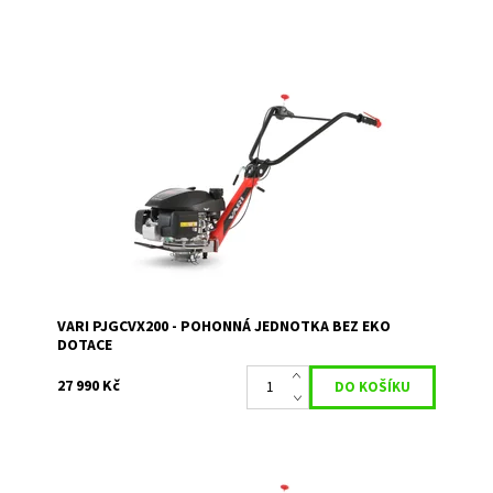
Pohonná jednotka PJGCVx200 s novým motorem HONDA
GCV200 slouží k pohonu převodových skříní VARI a přímo
připojitelných strojů. Pokud v rámci EKO...
Dostupnost:
Skladem 2
Kód:
80/62
Značka:
VARI
Záruka:
2 roky
VARI PJGCVX200 - POHONNÁ JEDNOTKA BEZ EKO
DOTACE
27 990 Kč