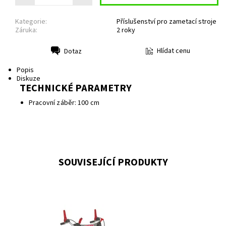
Kategorie:
Příslušenství pro zametací stroje
Záruka:
2 roky
Hlídat cenu
Dotaz
Tisk
Popis
Diskuze
TECHNICKÉ PARAMETRY
Pracovní záběr: 100 cm
SOUVISEJÍCÍ PRODUKTY
Motorový rotační kartáč s elektrickým startérem. Výkjon