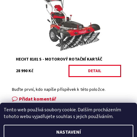
6,5 HP, obsah motoru 173 cm3. Záběr kartáče 100 cm.
Dostupnost:
Momentálně nedostupné
Kód:
1513
Značka:
HECHT
Záruka:
2 roky
HECHT 8101 S - MOTOROVÝ ROTAČNÍ KARTÁČ
28 990 Kč
DETAIL
Buďte první, kdo napíše příspěvek k této položce.
Přidat komentář
Tento web používá soubory cookie. Dalším procházením
Facebook
|
Heureka.cz
|
Zboží.cz
tohoto webu vyjadřujete souhlas s jejich používáním.
NASTAVENÍ