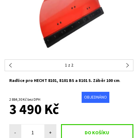
1
z 2
Radlice pro HECHT 8101, 8101 BS a 8101 S. Záběr 100 cm
.
OBJEDNÁNO
2 884,30 Kč bez DPH
3 490 Kč
-
+