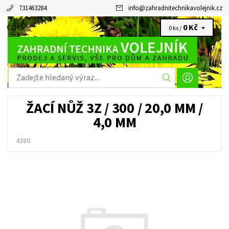
731463284
info
@
zahradnitechnikavolejnik.cz
0 Kč
CZK
0 ks /
ŽACÍ NŮŽ 3Z / 300 / 20,0 MM /
4,0 MM
4380