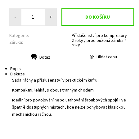
-
+
Kategorie:
Příslušenství pro kompresory
2 roky / prodloužená záruka 4
Záruka:
roky
Hlídat cenu
Dotaz
Tisk
Popis
Diskuze
Sada ráčny a příslušenství v praktickém kufru.
Kompaktní, lehká, s oboustranným chodem.
Ideální pro povolování nebo utahování šroubových spojů i ve
špatně dostupných místech, kde nelze pohybovat klasickou
mechanickou ráčnou.