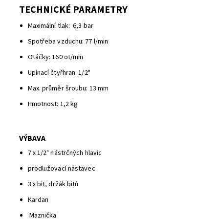
TECHNICKÉ PARAMETRY
Maximální tlak: 6,3 bar
Spotřeba vzduchu: 77 l/min
Otáčky: 160 ot/min
Upínací čtyřhran: 1/2"
Max. průměr šroubu: 13 mm
Hmotnost: 1,2 kg
VÝBAVA
7 x 1/2" nástrčných hlavic
prodlužovací nástavec
3 x bit, držák bitů
Kardan
Maznička