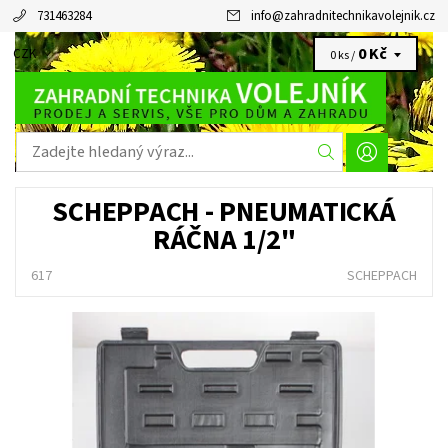
731463284
info
@
zahradnitechnikavolejnik.cz
0 Kč
CZK
0 ks /
SCHEPPACH - PNEUMATICKÁ
RÁČNA 1/2"
617
SCHEPPACH