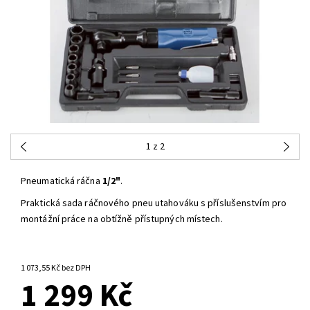
1
z 2
Pneumatická ráčna
1/2"
.
Praktická sada ráčnového pneu utahováku s příslušenstvím pro
montážní práce na obtížně přístupných místech.
NA OBJEDNÁNÍ, SKLADEM
DO 3 DNŮ
1 073,55 Kč bez DPH
1 299 Kč