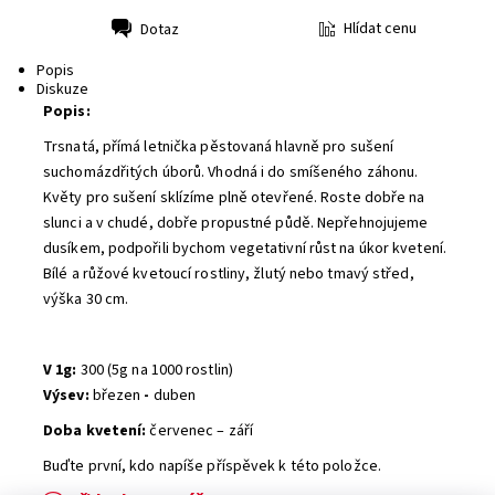
Hlídat cenu
Dotaz
Tisk
Popis
Diskuze
Popis:
Trsnatá, přímá letnička pěstovaná hlavně pro sušení
suchomázdřitých úborů. Vhodná i do smíšeného záhonu.
Květy pro sušení sklízíme plně otevřené. Roste dobře na
slunci a v chudé, dobře propustné půdě. Nepřehnojujeme
dusíkem, podpořili bychom vegetativní růst na úkor kvetení.
Bílé a růžové kvetoucí rostliny, žlutý nebo tmavý střed,
výška 30 cm.
V 1g:
300 (5g na 1000 rostlin)
Výsev:
březen
-
duben
Doba kvetení:
červenec – září
Buďte první, kdo napíše příspěvek k této položce.