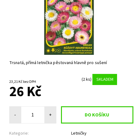
Trsnatá, přímá letnička pěstovaná hlavně pro sušení
(2 ks)
SKLADEM
23,21 Kč bez DPH
26 Kč
-
+
Kategorie:
Letničky