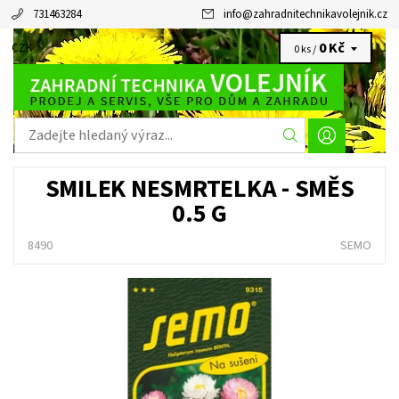
731463284
info
@
zahradnitechnikavolejnik.cz
0 Kč
CZK
0 ks /
SMILEK NESMRTELKA - SMĚS
0.5 G
8490
SEMO