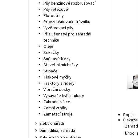
Pily benzinové rozbrušovací
Pily řetězové
Plotostřihy
Provzdušňovače trávníku
Vyvětvovací pily
Příslušenství pro zahradní
techniku
Oleje
Sekačky
Sněhové frézy
Stavební míchačky
Štípače
Tlakové myčky
Traktory a ridery
Vibrační desky
Vysavače listí a fukary
Zahradní válce
Zemní vrtáky
Zametací stroje
Popis
Diskuze
Elektronářadí
Zahrad
Dům, dílna, zahrada
l/hod.
Zahrádkářské potřeby