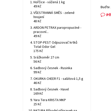
Hořčice - vážená 1 kg
49 Kč
Buďte 
VŠESTRANNÁ SMĚS - zelené
Př
hnojení
48 Kč
ARDON PETRAX paropropustné -
pracovní...
49 Kč
STOP-PEST Odpuzovač krtků
Total Odor Gel
175 Kč
Srážkoměr 27 cm
56 Kč
Sadbový česnek - Rusinka
99 Kč
OKURKA CHEER F1 - salátová 1,5 g
46 Kč
Sadbový česnek - Havel
169 Kč
Yara Tera KRISTA MKP
25 Kč
NATURA Přírodní přípravek na