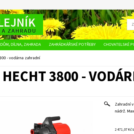
DŮM, DÍLNA, ZAHRADA
ZAHRÁDKÁŘSKÉ POTŘEBY
CHOVATELSKÉ P
OBCHODNÍ PODMÍNKY
OCHRANA OSOBNÍCH ÚDAJŮ
NAPIŠTE NÁM
00 - vodárna zahradní
HECHT 3800 - VODÁ
Zahradní v
nádrž. Max
2 