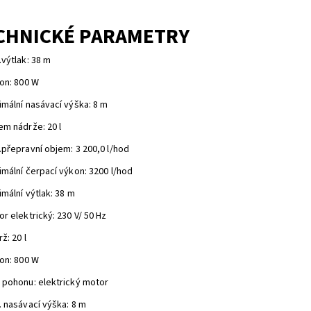
CHNICKÉ PARAMETRY
výtlak: 38 m
kon: 800 W
imální nasávací výška: 8 m
em nádrže: 20 l
.přepravní objem: 3 200,0 l/hod
imální čerpací výkon: 3200 l/hod
mální výtlak: 38 m
r elektrický: 230 V/ 50 Hz
ž: 20 l
kon: 800 W
 pohonu: elektrický motor
. nasávací výška: 8 m