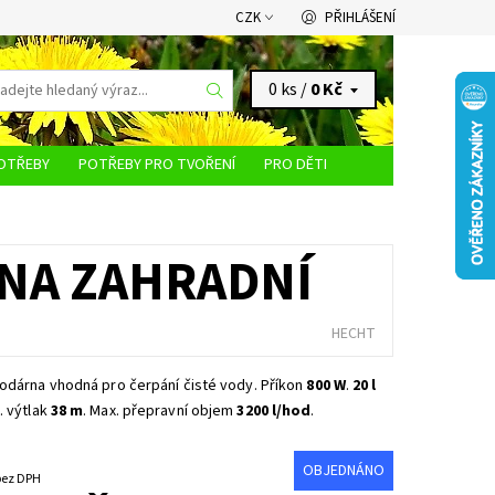
CZK
PŘIHLÁŠENÍ
0 ks /
0 Kč
OTŘEBY
POTŘEBY PRO TVOŘENÍ
PRO DĚTI
KONTAKTY
RNA ZAHRADNÍ
HECHT
odárna vhodná pro čerpání čisté vody. Příkon
800 W
.
20 l
. výtlak
38 m
. Max. přepravní objem
3200 l/hod
.
OBJEDNÁNO
471,07 Kč bez DPH