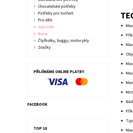
Chovatelské potřeby
TE
Potřeby pro tvoření
Pro děti
Max.
Výprodej
Bazar
Pří
Čtyřkolky, buggy, motocykly
Max
Značky
Obj
Max
PŘIJÍMÁME ONLINE PLATBY
Max
Maxi
Moto
Nádr
FACEBOOK
Pří
Typ
TOP 10
Max