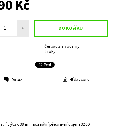
90 Kč
+
Čerpadla a vodárny
2 roky
Hlídat cenu
Dotaz
mální výtlak 38 m, maximální přepravní objem 3200