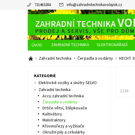
731463284
info
@
zahradnitechnikavolejnik.cz
ZAHRADNÍ TECHNIKA
ELEKTRONÁŘADÍ
O NÁS
JAK NAKUPOVAT
DOPRAVA A PLATBA
Zahradní technika
Čerpadla a vodárny
HECHT 38
KATEGORIE
Elektrické vozíky a skútry SELVO
Zahradní technika
2236
Accu zahradní technika
Čerpadla a vodárny
Drtiče větví, štěpkovače
Kultivátory
Malotraktory
Křovinořezy a vyžínače
Okružní pily a cirkulárky