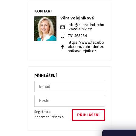
KONTAKT
Věra Volejníková
info
@
zahradnitechn
ikavolejnik.cz
731463284
https://www.facebo
ok.com/zahradnitec
hnikavolejnik.cz
PŘIHLÁŠENÍ
Registrace
Zapomenuté heslo