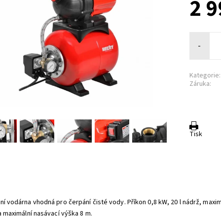
2 9
-
Kategorie:
Záruka:
Tisk
ní vodárna vhodná pro čerpání čisté vody. Příkon 0,8 kW, 20 l nádrž, maxi
 a maximální nasávací výška 8 m.