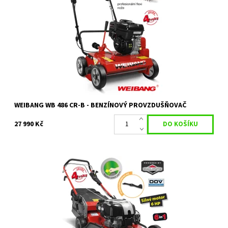
Motorový provzdušňovač trávníků WEIBANG 486 CR-B
Motor BRIGGS & STRATTON 163 ccm
Dostupnost:
Objednáno
Kód:
10092
Značka:
WEIBANG
Záruka:
2 roky / prodloužená záruka 4 roky
WEIBANG WB 486 CR-B - BENZÍNOVÝ PROVZDUŠŇOVAČ
27 990 Kč
WEIBANG WB 506 SBV DOV 6in1 s pojezdem a 7 rychlostní
variátorovou převodovkou RED LINE
Dostupnost:
Objednáno
Kód:
14564
Značka:
WEIBANG
Záruka:
2 roky / prodloužená záruka 4 roky