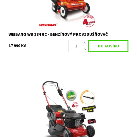
WEIBANG WB 384 RC - BENZÍNOVÝ PROVZDUŠŇOVAČ
17 990 Kč
Travní benzinová sekačka WEIBANG WB 456 SC 6in1 s variabilním
pojezdem RED LINE
Dostupnost:
Skladem 1 ks
Kód:
10086
Značka:
WEIBANG
Záruka:
2 roky / prodloužená záruka 4 roky