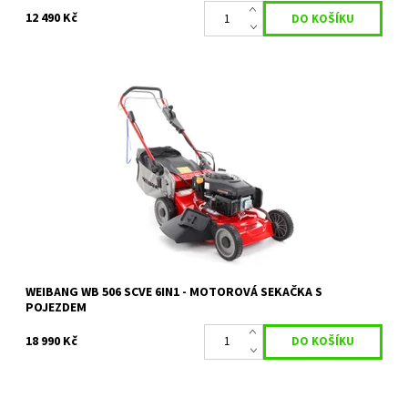
12 490 Kč
Sekačka WEIBANG WB 506 SCVE 6in1 RED LINE + elektro start
Dostupnost:
Objednáno
Kód:
18284
Značka:
WEIBANG
Záruka:
2 roky
WEIBANG WB 506 SCVE 6IN1 - MOTOROVÁ SEKAČKA S
POJEZDEM
18 990 Kč