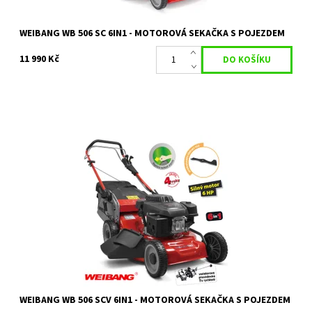
WEIBANG WB 506 SC 6IN1 - MOTOROVÁ SEKAČKA S POJEZDEM
11 990 Kč
Sekačka WEIBANG WB 506 SCV 6in1 motorová sekačka s
pojezdem a 4 rychlostní převodovkou.
Dostupnost:
Skladem 2 ks
Kód:
1636
Značka:
WEIBANG
Záruka:
2 roky / prodloužená záruka 4 roky
WEIBANG WB 506 SCV 6IN1 - MOTOROVÁ SEKAČKA S POJEZDEM