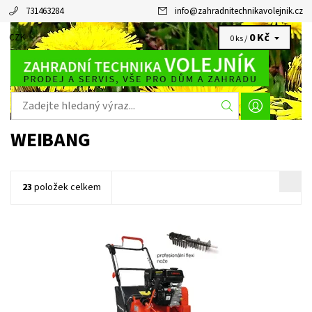
731463284
info
@
zahradnitechnikavolejnik.cz
0 Kč
CZK
0 ks /
WEIBANG
23
položek celkem
WEIBANG WB 384 RC benzínový travní provzdušňovač s košem
Dostupnost:
Objednáno
Kód:
1744
Značka:
WEIBANG
Záruka:
2 roky / prodloužená záruka 4 roky