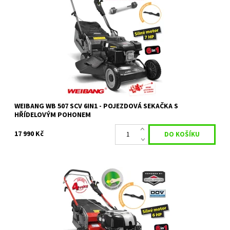
WEIBANG WB 507 SCV 6in1 pojezdová sekačka s hřídelovým
pohonem WB BLACK LINE
Dostupnost:
Skladem 1 ks
Kód:
10398
Značka:
WEIBANG
Záruka:
2 roky / prodloužená záruka 4 roky
WEIBANG WB 507 SCV 6IN1 - POJEZDOVÁ SEKAČKA S
HŘÍDELOVÝM POHONEM
17 990 Kč
WEIBANG WB 536 SBV DOV 6in1 s pojezdem a 7 rychlostní
variátorovou převodovkou RED LINE
Dostupnost:
Objednáno
Kód:
14576
Značka:
WEIBANG