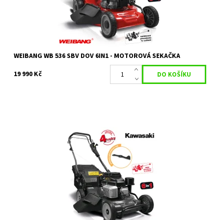
Záruka:
2 roky / prodloužená záruka 4 roky
WEIBANG WB 536 SBV DOV 6IN1 - MOTOROVÁ SEKAČKA
19 990 Kč
WEIBANK WB 536 SKVPRO je profesionální sekačka s 3 -
rychlostní PROFI převodovkou a tlakovým mazáním.
Dostupnost:
Objednáno
Kód:
1684
Značka:
WEIBANG
Záruka:
2 roky / prodloužená záruka 4 roky