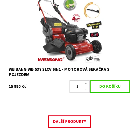
Sekačka WEIBANG WB 537 SLCV 6in1 motorová sekačka s
pojezdem a 4 rychlostní převodovkou
Dostupnost:
Objednáno
Kód:
1648
Značka:
WEIBANG
Záruka:
2 roky / prodloužená záruka 4 roky
WEIBANG WB 537 SLCV 6IN1 - MOTOROVÁ SEKAČKA S
POJEZDEM
15 990 Kč
DALŠÍ PRODUKTY