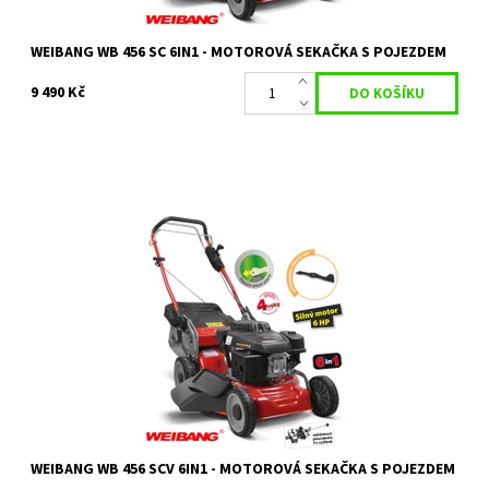
WEIBANG WB 456 SC 6IN1 - MOTOROVÁ SEKAČKA S POJEZDEM
9 490 Kč
Travní benzinová sekačka WEIBANG WB 456 SCV 6in1 se 7-mi
rychlostní variátorovou převodovkou
Dostupnost:
Skladem 1 ks
Kód:
1629
Značka:
WEIBANG
Záruka:
2 roky / prodloužená záruka 4 roky
WEIBANG WB 456 SCV 6IN1 - MOTOROVÁ SEKAČKA S POJEZDEM