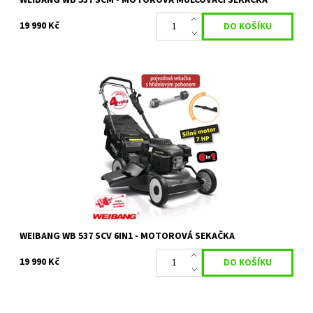
WEIBANG WB 537 SCM - MOTOROVÁ MULČOVACÍ SEKAČKA
19 990 Kč
Weibang WB 537 SCV 6in1 pojezdová sekačka s hřídelovým
pohonem
Dostupnost:
Skladem 1 ks
Kód:
1696
Značka:
WEIBANG
WEIBANG WB 537 SCV 6IN1 - MOTOROVÁ SEKAČKA
19 990 Kč