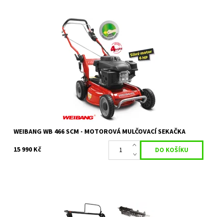
Travní PROFI benzinová mulčovací sekačka WEIBANG WB 466 SCM
Dostupnost:
Objednáno
Kód:
18335
Značka:
WEIBANG
Záruka:
2 roky
WEIBANG WB 466 SCM - MOTOROVÁ MULČOVACÍ SEKAČKA
15 990 Kč