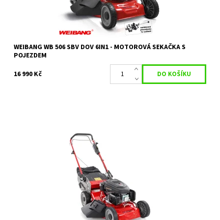
WEIBANG WB 506 SBV DOV 6IN1 - MOTOROVÁ SEKAČKA S
POJEZDEM
16 990 Kč
Sekačka WEIBANG WB 506 SC 6in1 motorová sekačka s
variabilním pojezdem.
Dostupnost:
Skladem 2 ks
Kód:
1633
Značka:
WEIBANG
Záruka:
2 roky / prodloužená záruka 4 roky