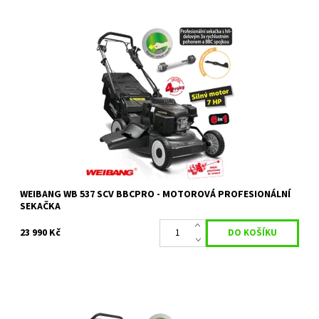
WEIBANG WB 537 SCV BBCPRO profesionální sekačka s
hřídelovým 3x rychlostním pohonem a BBC spojkou
Dostupnost:
Objednáno
Kód:
1687
Značka:
WEIBANG
Záruka:
2 roky / prodloužená záruka 4 roky
WEIBANG WB 537 SCV BBCPRO - MOTOROVÁ PROFESIONÁLNÍ
SEKAČKA
23 990 Kč