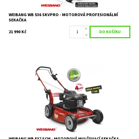
WEIBANG WB 536 SKVPRO - MOTOROVÁ PROFESIONÁLNÍ
SEKAČKA
21 990 Kč
WEIBANG WB 537 SCM profesionální mulčovací sekačka s
pojezdem
Dostupnost:
Objednáno
Kód:
14579
Značka:
WEIBANG
Záruka:
2 roky / prodloužená záruka 4 roky