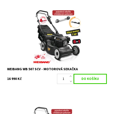
Weibang WB 507 SCV pojezdová sekačka s hřídelovým pohonem.
Dostupnost:
Objednáno
Kód:
1690
Značka:
WEIBANG
Záruka:
2 roky / prodloužená záruka 4 roky
WEIBANG WB 507 SCV - MOTOROVÁ SEKAČKA
16 990 Kč