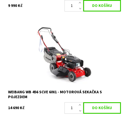
9 990 Kč
WEIBANG WB 456 SCVE 6in1 s pojezdem a 7 rychlostní
převodovkou RED LINE + elektro start
Dostupnost:
Skladem 1 ks
Kód:
18275
Značka:
WEIBANG
Záruka:
2 roky
WEIBANG WB 456 SCVE 6IN1 - MOTOROVÁ SEKAČKA S
POJEZDEM
14 690 Kč