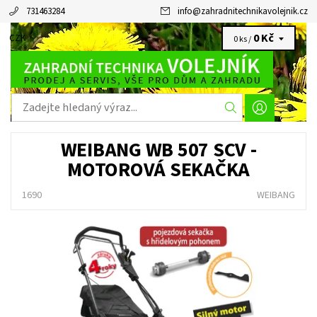
731463284
info
@
zahradnitechnikavolejnik.cz
0 Kč
CZK
0 ks /
WEIBANG WB 507 SCV -
MOTOROVÁ SEKAČKA
1690
WEIBANG