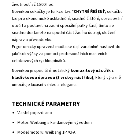
životností až 1500 hod.
Novinkou sekačky je funkce tzv. "
CHYTRÉ ŘEŠENÍ
", sekačku
lze pro ekonomické uskladnění, snadné čištění, servisování
otočit a postavit na zadní speciální patky šasí, tímto se
snadno dostanete na spodní část žacího ústrojí, uložení
náprav a převodovku.
Ergonomicky upravená madla se dají variabilně nastavit do
jakékoli výšky za pomocí profesionálních masivních
celokovových rychloupínáků.
Novinkou je speciální metalický
komaxitový nástřik s
kladívkovou úpravou (3 vrstvy nástřiku)
, který výrazně
umocňuje luxusní vzhled a eleganci.
TECHNICKÉ PARAMETRY
Vlastní pojezd: ano
Motor: Weibang s kardanovým vývodem
Model motoru: Weibang 1P70FA