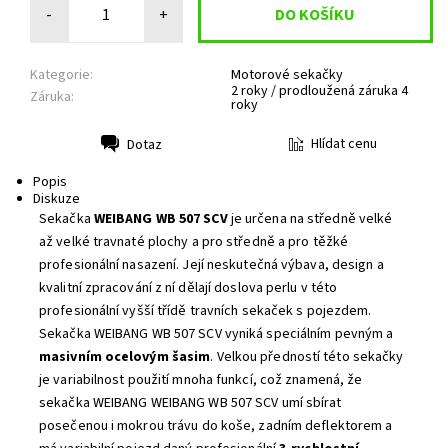
-
+
Kategorie:
Motorové sekačky
2 roky / prodloužená záruka 4
Záruka:
roky
Hlídat cenu
Dotaz
Tisk
Popis
Diskuze
Sekačka
WEIBANG WB 507 SCV
je určena na středně velké
až velké travnaté plochy a pro středně a pro těžké
profesionální nasazení. Její neskutečná výbava, design a
kvalitní zpracování z ní dělají doslova perlu v této
profesionální vyšší třídě travních sekaček s pojezdem.
Sekačka WEIBANG WB 507 SCV vyniká speciálním pevným a
masivním ocelovým šasim
. Velkou předností této sekačky
je variabilnost použití mnoha funkcí, což znamená, že
sekačka WEIBANG WEIBANG WB 507 SCV umí sbírat
posečenou i mokrou trávu do koše, zadním deflektorem a