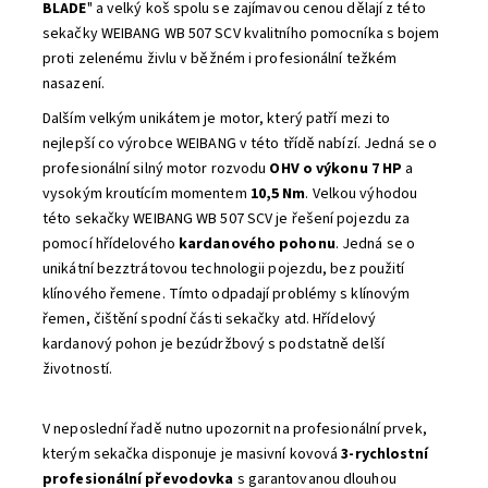
BLADE
" a velký koš spolu se zajímavou cenou dělají z této
sekačky WEIBANG WB 507 SCV kvalitního pomocníka s bojem
proti zelenému živlu v běžném i profesionální težkém
nasazení.
Dalším velkým unikátem je motor, který patří mezi to
nejlepší co výrobce WEIBANG v této třídě nabízí. Jedná se o
profesionální silný motor rozvodu
OHV o výkonu 7
HP
a
vysokým kroutícím momentem
10,5 Nm
. Velkou výhodou
této sekačky WEIBANG WB 507 SCV je řešení pojezdu za
pomocí hřídelového
kardanového pohonu
. Jedná se o
unikátní bezztrátovou technologii pojezdu, bez použití
klínového řemene. Tímto odpadají problémy s klínovým
řemen, čištění spodní části sekačky atd. Hřídelový
kardanový pohon je bezúdržbový s podstatně delší
životností.
V neposlední řadě nutno upozornit na profesionální prvek,
kterým sekačka disponuje je masivní kovová
3-rychlostní
profesionální převodovka
s garantovanou dlouhou