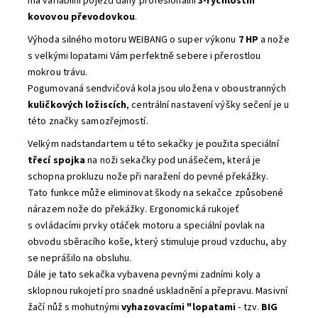
má variabilní pojezd daný profesionální
3-rychlostní
kovovou převodovkou
.
Výhoda silného motoru WEIBANG o super výkonu
7 HP
a nože
s velkými lopatami Vám perfektně sebere i přerostlou
mokrou trávu.
Pogumovaná sendvičová kola jsou uložena v oboustranných
kuličkových ložiscích
, centrální nastavení výšky sečení je u
této značky samozřejmostí.
Velkým nadstandartem u této sekačky je použita speciální
třecí spojka
na noži sekačky pod unášečem, která je
schopna prokluzu nože při naražení do pevné překážky.
Tato funkce může eliminovat škody na sekačce způsobené
nárazem nože do překážky. Ergonomická rukojeť
s ovládacími prvky otáček motoru a speciální povlak na
obvodu sběracího koše, který stimuluje proud vzduchu, aby
se neprášilo na obsluhu.
Dále je tato sekačka vybavena pevnými zadními koly a
sklopnou rukojetí pro snadné uskladnění a přepravu. Masivní
žačí nůž s mohutnými
vyhazovacími "lopatami
- tzv.
BIG