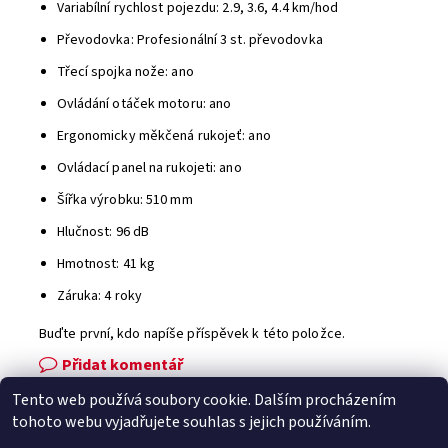
Variabílní rychlost pojezdu: 2.9, 3.6, 4.4 km/hod
Převodovka: Profesionální 3 st. převodovka
Třecí spojka nože: ano
Ovládání otáček motoru: ano
Ergonomicky měkčená rukojeť: ano
Ovládací panel na rukojeti: ano
Šířka výrobku: 510 mm
Hlučnost: 96 dB
Hmotnost: 41 kg
Záruka: 4 roky
Buďte první, kdo napíše příspěvek k této položce.
Přidat komentář
Tento web používá soubory cookie. Dalším procházením
Facebook
|
Heureka.cz
|
Zboží.cz
tohoto webu vyjadřujete souhlas s jejich používáním.