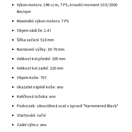
Výkon motoru: 196 ccm, 7 PS, kroutící moment 10.5/2500
Nm/rpm
Maximální výkon motoru: 7 PS
Objem nádrže: 1.4 l
Šířka sečení: 510 mm
Nastavení výšky: 20-70 mm
Velikost kol přední: 205 mm
Velikost kol zadní: 220 mm
Objem koše: 70 l
Ukazatel náplně koše: ano
Kuličková ložiska: ano
Podvozek: silnostěnná ocel v úpravě "Harmmered Black"
Startování: ruční
Zadní výhoz: ano