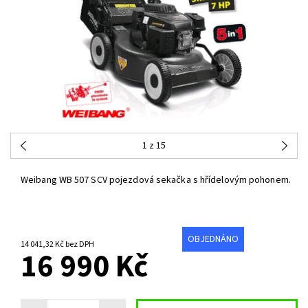
1
z 15
Weibang WB 507 SCV pojezdová sekačka s hřídelovým pohonem.
OBJEDNÁNO
14 041,32 Kč bez DPH
16 990 Kč