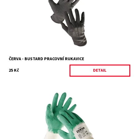
Dostupnost:
Skladem
Kód:
4764/BIL2
Značka:
ČERVA
Záruka:
2 roky
ČERVA - BUSTARD PRACOVNÍ RUKAVICE
25 Kč
DETAIL
COOT
Dostupnost:
Skladem 2 ks
Kód:
4812/7
Značka:
ČERVA
Záruka:
2 roky