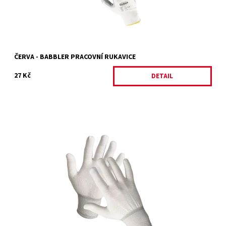
ČERVA - BABBLER PRACOVNÍ RUKAVICE
27 Kč
DETAIL
BOOBY
Dostupnost:
Skladem 8 ks
Kód:
4773/7
Značka:
ČERVA
Záruka:
2 roky