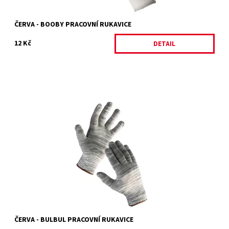
ČERVA - BOOBY PRACOVNÍ RUKAVICE
12 Kč
DETAIL
BULBUL
Dostupnost:
Skladem 20 ks
Kód:
4809/8
Značka:
ČERVA
Záruka:
2 roky
ČERVA - BULBUL PRACOVNÍ RUKAVICE