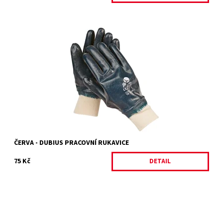
DUBIUS
Dostupnost:
Skladem 2 ks
Kód:
4782/9
Značka:
ČERVA
Záruka:
2 roky
ČERVA - DUBIUS PRACOVNÍ RUKAVICE
75 Kč
DETAIL