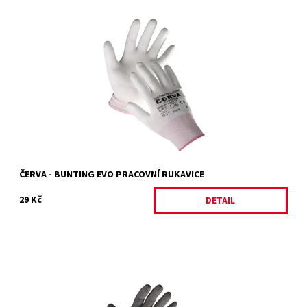
BUNTING EVOLUTION
Dostupnost:
Skladem 19 ks
Kód:
4752/6
Značka:
ČERVA
Záruka:
2 roky
ČERVA - BUNTING EVO PRACOVNÍ RUKAVICE
29 Kč
DETAIL
BUSTARD