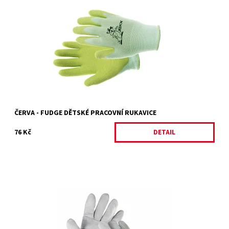
FUDGE
Dostupnost:
Skladem 10 ks
Kód:
4737/4
Značka:
ČERVA
Záruka:
2 roky
ČERVA - FUDGE DĚTSKÉ PRACOVNÍ RUKAVICE
76 Kč
DETAIL
GULL
Dostupnost:
Vyprodáno 7 ks
Kód:
4842/11