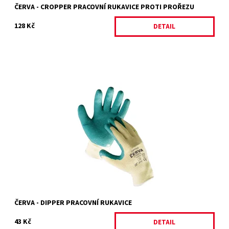
ČERVA - CROPPER PRACOVNÍ RUKAVICE PROTI PROŘEZU
128 Kč
DETAIL
DIPPER
Dostupnost:
Skladem 11 ks
Kód:
4761/8
Značka:
ČERVA
Záruka:
2 roky
ČERVA - DIPPER PRACOVNÍ RUKAVICE
43 Kč
DETAIL