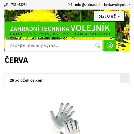
731463284
info
@
zahradnitechnikavolejnik.cz
0 Kč
CZK
0 ks /
ČERVA
26
položek celkem
BABBLER
Dostupnost:
Skladem 4 ks
Kód:
4731/6
Značka:
ČERVA
Záruka:
2 roky