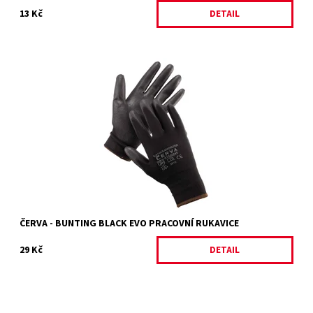
13 Kč
DETAIL
BUNTING BLACK EVOLUTION
Dostupnost:
Skladem 14 ks
Kód:
4755/6
Značka:
ČERVA
Záruka:
2 roky
ČERVA - BUNTING BLACK EVO PRACOVNÍ RUKAVICE
29 Kč
DETAIL