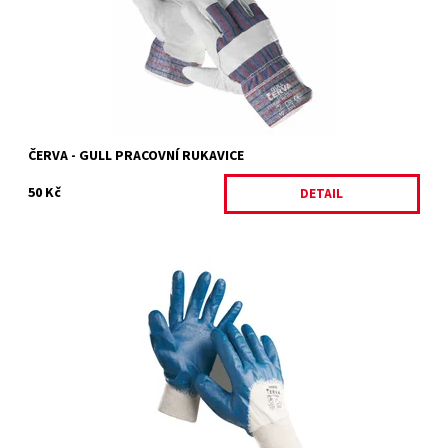
Značka:
ČERVA
Záruka:
2 roky
ČERVA - GULL PRACOVNÍ RUKAVICE
50 Kč
DETAIL
HARRIER
Dostupnost:
Skladem 11 ks
Kód:
4779/7
Značka:
ČERVA
Záruka:
2 roky