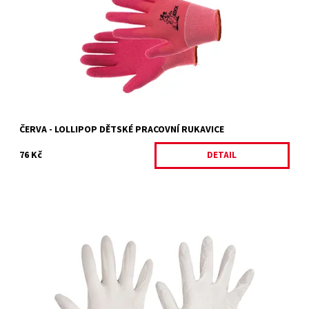
Dostupnost:
Skladem 6 ks
Kód:
4740/4
Značka:
ČERVA
Záruka:
2 roky
ČERVA - LOLLIPOP DĚTSKÉ PRACOVNÍ RUKAVICE
76 Kč
DETAIL
Jednorázové latexové pudrované rukavice vhodné pro
krátkodobý styk s potravinami.
Dostupnost:
Vyprodáno
Kód:
20540/BIL2
Značka:
ČERVA