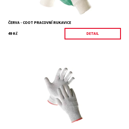
ČERVA - COOT PRACOVNÍ RUKAVICE
49 Kč
DETAIL
CROPPER
Dostupnost:
Skladem
Kód:
4854/7
Značka:
ČERVA
Záruka:
2 roky