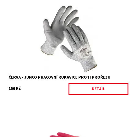
JUNCO
Dostupnost:
Skladem 1 ks
Kód:
4851/8
Značka:
ČERVA
Záruka:
2 roky
ČERVA - JUNCO PRACOVNÍ RUKAVICE PROTI PROŘEZU
150 Kč
DETAIL
LOLLIPOP