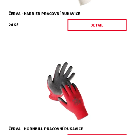
ČERVA - HARRIER PRACOVNÍ RUKAVICE
24 Kč
DETAIL
HORNBILL
Dostupnost:
Skladem 10 ks
Kód:
4758/6
Značka:
ČERVA
Záruka:
2 roky
ČERVA - HORNBILL PRACOVNÍ RUKAVICE