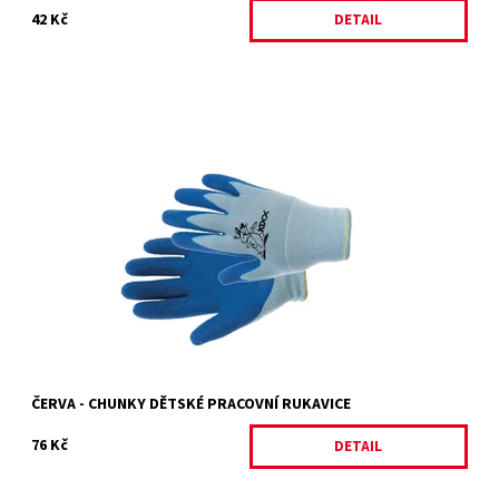
42 Kč
DETAIL
CHUNKY
Dostupnost:
Skladem 1 ks
Kód:
4743/4
Značka:
ČERVA
Záruka:
2 roky
ČERVA - CHUNKY DĚTSKÉ PRACOVNÍ RUKAVICE
76 Kč
DETAIL