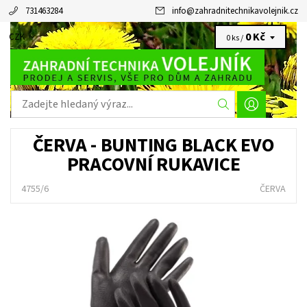
731463284
info
@
zahradnitechnikavolejnik.cz
0 Kč
CZK
0 ks /
ČERVA - BUNTING BLACK EVO
PRACOVNÍ RUKAVICE
4755/6
ČERVA