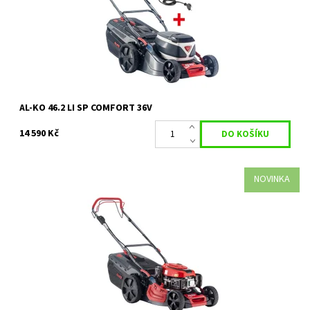
Dostupnost:
Skladem 1 ks
Kód:
35617
Značka:
AL-KO
Záruka:
2 roky
AL-KO 46.2 LI SP COMFORT 36V
14 590 Kč
NOVINKA
benzínová sekačka Comfort 46.4 SPED-A vás účinně a mimořádně
pohodlně podpoří při sekání vašeho pozemku. Zejména s
duálním startem. Buď klasicky...
Dostupnost:
Skladem 3 ks
Kód:
35632
Značka:
AL-KO
Záruka:
2 roky