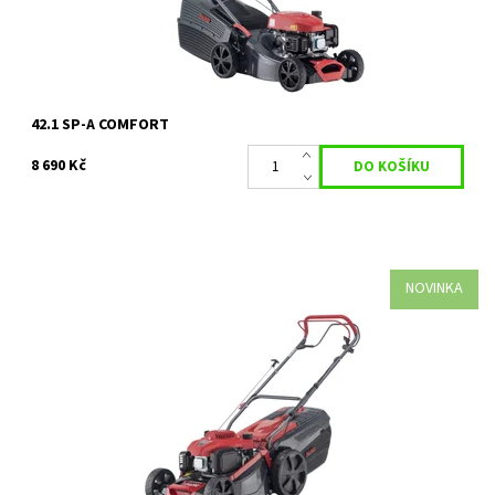
Značka:
AL-KO
Záruka:
2 roky
42.1 SP-A COMFORT
8 690 Kč
NOVINKA
Elegantní a pohodlné, tak se představuje benzinová sekačka
Premium 470 SP-A od AL-KO. Životnost benzínové sekačky na
trávu se zvyšuje...
Dostupnost:
Skladem 3 ks
Kód:
35629
Značka:
AL-KO
Záruka:
2 roky