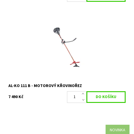
Benzínová motorová kosa solo by AL-KO 111 B
Dostupnost:
Skladem 1 ks
Kód:
14201
Značka:
AL-KO
Záruka:
2 roky
AL-KO 111 B - MOTOROVÝ KŘOVINOŘEZ
7 490 Kč
NOVINKA