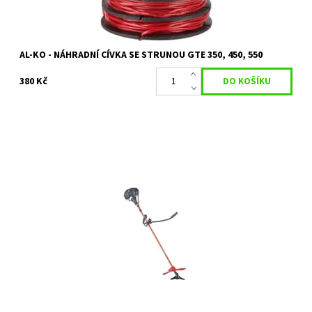
AL-KO - NÁHRADNÍ CÍVKA SE STRUNOU GTE 350, 450, 550
380 Kč
Benzínová strunová sekačka solo by AL-KO 141
Dostupnost:
Skladem 1 ks
Kód:
14198
Značka:
AL-KO
Záruka:
2 roky