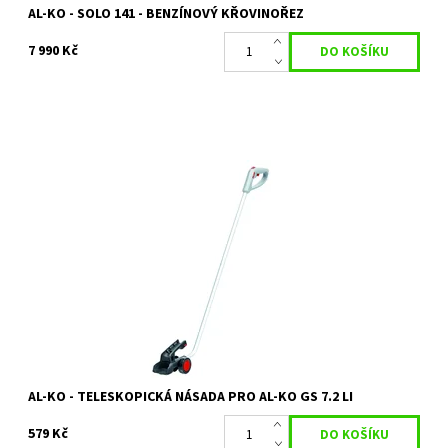
AL-KO - SOLO 141 - BENZÍNOVÝ KŘOVINOŘEZ
7 990 Kč
Teleskopická násada pro AL-KO GS 7.2 Li
Dostupnost:
Objednáno
Kód:
15263
Značka:
AL-KO
Záruka:
2 roky
AL-KO - TELESKOPICKÁ NÁSADA PRO AL-KO GS 7.2 LI
579 Kč