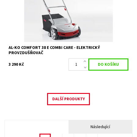
Kód:
1876
Značka:
AL-KO
Záruka:
2 roky
AL-KO COMFORT 38 E COMBI CARE - ELEKTRICKÝ
PROVZDUŠŇOVAČ
3 290 Kč
DALŠÍ PRODUKTY
Následující