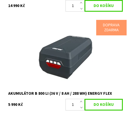
14 990 Kč
DOPRAVA
ZDARMA
Extra výkonný Li-Ion akumulátor s 36 V (40 V max.) / 8 Ah / 288 Wh
Nejmodernější technologie baterií s vynikajícím poměrem
hmotnost/výkon kapacita...
Dostupnost:
Objednáno
Kód:
29659
Značka:
AL-KO
AKUMULÁTOR B 800 LI (36 V / 8 AH / 288 WH) ENERGY FLEX
5 990 Kč