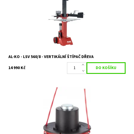
štípacím tlakem 8 tun Napájení 400 V Vysoký výkon motoru
umožňuje dosahování velkého...
Dostupnost:
Skladem 7 ks
Kód:
27433
Značka:
AL-KO
Záruka:
2 roky
AL-KO - LSV 560/8 - VERTIKÁLNÍ ŠTÍPAČ DŘEVA
14 990 Kč
Náhradní cívka se strunou GTE 350, 450, 550 2ks
Dostupnost:
Skladem 2 ks
Kód:
14189
Značka:
AL-KO
Záruka:
2 roky