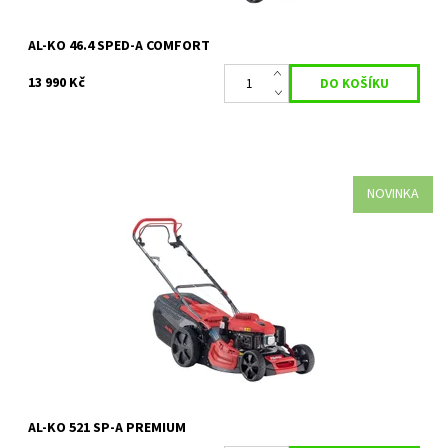
AL-KO 46.4 SPED-A COMFORT
13 990 Kč
NOVINKA
Vysoký stupeň inovací, moderní design a špičkové vybavení.
benzinové sekačky na trávu to vše kombinují a stávají se tak
ideálním partnerem...
Dostupnost:
Skladem 1 ks
Kód:
35626
Značka:
AL-KO
Záruka:
2 roky
AL-KO 521 SP-A PREMIUM