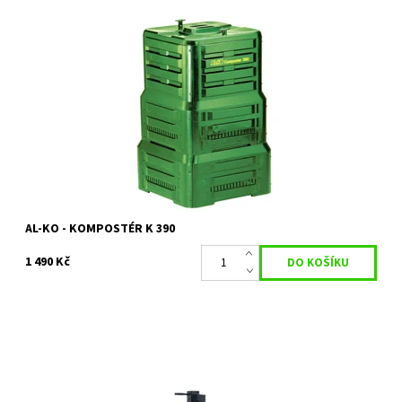
Kompostér K 390 SKLADEM BĚHEM ÚNORA / BŘEZNA 2022
Dostupnost:
Skladem 2 ks
Kód:
7635
Značka:
AL-KO
Záruka:
2 roky
AL-KO - KOMPOSTÉR K 390
1 490 Kč
Stojací štípač na dřevo Štípač na polena o délce až 55 cm a