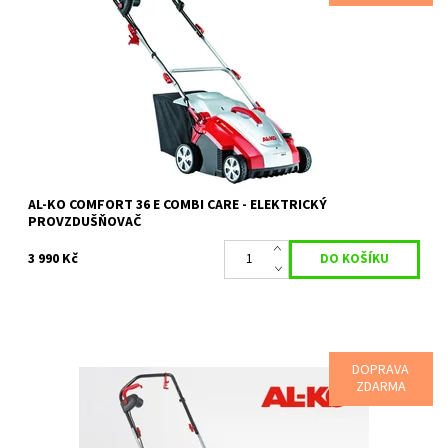
Elektrický vertikutátor AL-KO Combi Care 36 E Comfort
představuje ideálního pomocníka při péči o Vaší zahradu. Díky
nízké hmotnosti...
Dostupnost:
Momentálně nedostupné
Kód:
16574
Značka:
AL-KO
Záruka:
2 roky
AL-KO COMFORT 36 E COMBI CARE - ELEKTRICKÝ
PROVZDUŠŇOVAČ
3 990 Kč
DOPRAVA
ZDARMA
Elektrický vertikutátor AL-KO Combi Care 38 E Comfort včetně
koše
Dostupnost:
Objednáno