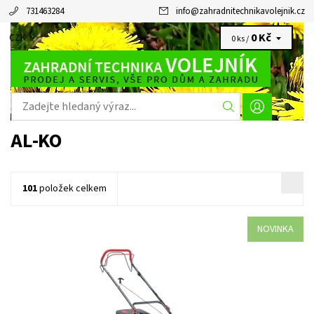
731463284
info
@
zahradnitechnikavolejnik.cz
0 Kč
CZK
0 ks /
AL-KO
101
položek celkem
NOVINKA
Vysoký stupeň inovací a moderní design. Naše benzínové
sekačky řady vše nabízejí a jsou tak ideálním pomocníkem pro
péči o váš trávník.
Dostupnost:
Skladem 4 ks
Kód:
35620