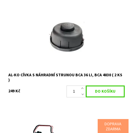
Sada 2 strunových cívek k žacímu nástavci BCA 36 Li. Seřízení
struny probíhá automaticky, poklepem.
Dostupnost:
Skladem 2 ks
Kód:
27244
Značka:
AL-KO
Záruka:
2 roky
AL-KO CÍVKA S NÁHRADNÍ STRUNOU BCA 36 LI, BCA 4030 ( 2 KS
)
249 Kč
DOPRAVA
ZDARMA