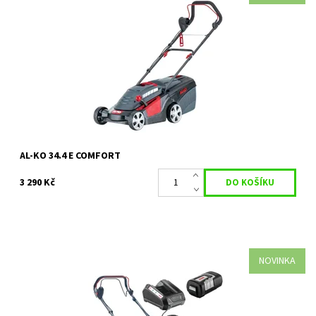
Elektrické sekačky jsou díky bezemisnímu a bezhlučnému
provozu ideálním pomocníkem v péči o trávník i v hustě obydlené
zástavbě. Elektrická...
Dostupnost:
Skladem 1 ks
Kód:
35605
Značka:
AL-KO
Záruka:
2 roky
AL-KO 34.4 E COMFORT
3 290 Kč
NOVINKA
Synchronizované vybíjení při použití dvou akumulátor. Přihrádka
pro dva akumulátory s "Balanced Discharging Systémem" pro
maximální dobu chodu,...