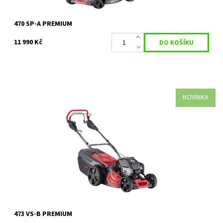
470 SP-A PREMIUM
11 990 Kč
NOVINKA
Benzínová sekačka Premium 473 VS-B je díky inovativním
komponentům a plné výbavě dlouhodobým partnerem pro vaši
zahradu. Prémiová výbava se snoubí...
Dostupnost:
Skladem 1 ks
Kód:
35611
Značka:
AL-KO
Záruka:
2 roky
473 VS-B PREMIUM