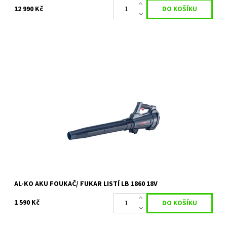
12 990 Kč
Akumulátorový foukač listí AL-KO LB 1860 18V vám nabízí
bezdrátové, nenáročné a ekologické potěšení ze zahradnictví.
Lehký a šikovný přístroj...
Dostupnost:
Skladem 1 ks
Kód:
80/1715
Značka:
AL-KO
Záruka:
2 roky
AL-KO AKU FOUKAČ/ FUKAR LISTÍ LB 1860 18V
1 590 Kč