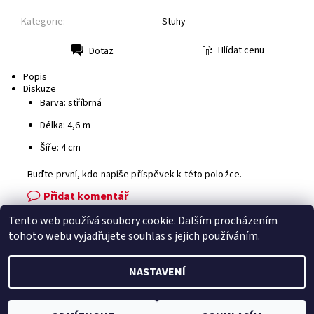
Kategorie:
Stuhy
Hlídat cenu
Dotaz
Tisk
Popis
Diskuze
Barva: stříbrná
Délka: 4,6 m
Šíře: 4 cm
Buďte první, kdo napíše příspěvek k této položce.
Přidat komentář
Tento web používá soubory cookie. Dalším procházením
Facebook
|
Heureka.cz
|
Zboží.cz
tohoto webu vyjadřujete souhlas s jejich používáním.
NASTAVENÍ
2026 © Zahradní technika VOLEJNÍK, všechna práva vyhrazena
Vytvořil Shoptet