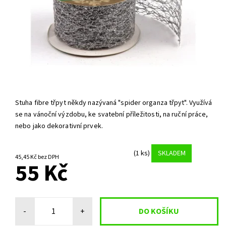
Stuha fibre třpyt někdy nazývaná "spider organza třpyt". Využívá
se na vánoční výzdobu, ke svatební příležitosti, na ruční práce,
nebo jako dekorativní prvek.
(1 ks)
SKLADEM
45,45 Kč bez DPH
55 Kč
-
+