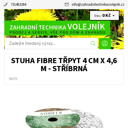
731463284
info
@
zahradnitechnikavolejnik.cz
0 Kč
CZK
0 ks /
STUHA FIBRE TŘPYT 4 CM X 4,6
M - STŘÍBRNÁ
6639