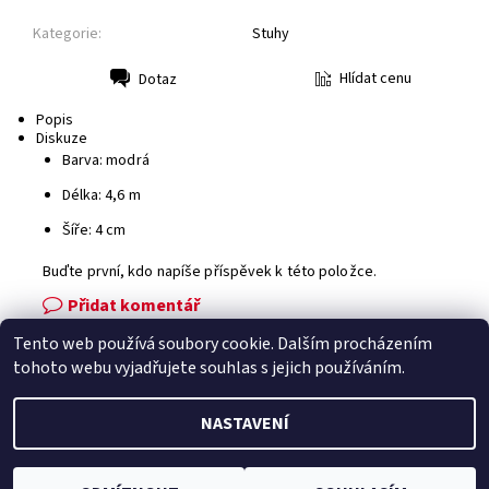
Kategorie:
Stuhy
Hlídat cenu
Dotaz
Tisk
Popis
Diskuze
Barva: modrá
Délka: 4,6 m
Šíře: 4 cm
Buďte první, kdo napíše příspěvek k této položce.
Přidat komentář
Tento web používá soubory cookie. Dalším procházením
Facebook
|
Heureka.cz
|
Zboží.cz
tohoto webu vyjadřujete souhlas s jejich používáním.
NASTAVENÍ
2026 © Zahradní technika VOLEJNÍK, všechna práva vyhrazena
Vytvořil Shoptet