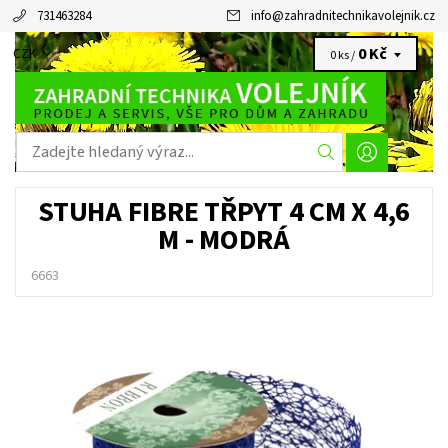
731463284
info
@
zahradnitechnikavolejnik.cz
0 Kč
CZK
0 ks /
STUHA FIBRE TŘPYT 4 CM X 4,6
M - MODRÁ
6663