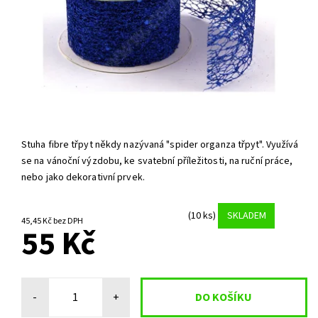
Stuha fibre třpyt někdy nazývaná "spider organza třpyt". Využívá
se na vánoční výzdobu, ke svatební příležitosti, na ruční práce,
nebo jako dekorativní prvek.
(10 ks)
SKLADEM
45,45 Kč bez DPH
55 Kč
-
+