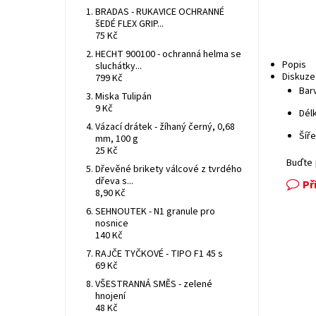
BRADAS - RUKAVICE OCHRANNÉ
šEDÉ FLEX GRIP...
75 Kč
HECHT 900100 - ochranná helma se
Popis
sluchátky...
Diskuze
799 Kč
Barv
Miska Tulipán
9 Kč
Délk
Vázací drátek - žíhaný černý, 0,68
Šíře
mm, 100 g
25 Kč
Buďte 
Dřevěné brikety válcové z tvrdého
dřeva s...
Př
8,90 Kč
SEHNOUTEK - N1 granule pro
nosnice
140 Kč
RAJČE TYČKOVÉ - TIPO F1 45 s
69 Kč
VŠESTRANNÁ SMĚS - zelené
hnojení
48 Kč