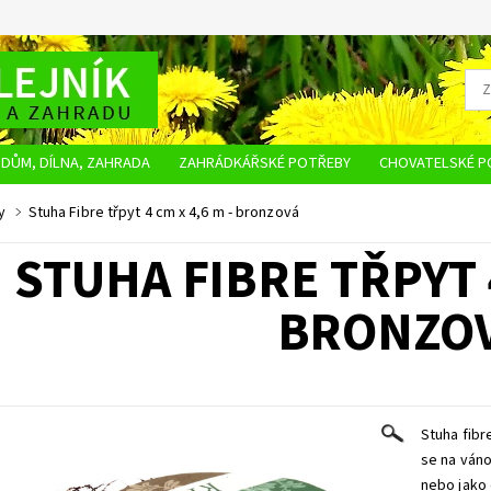
DŮM, DÍLNA, ZAHRADA
ZAHRÁDKÁŘSKÉ POTŘEBY
CHOVATELSKÉ P
OBCHODNÍ PODMÍNKY
OCHRANA OSOBNÍCH ÚDAJŮ
NAPIŠTE NÁM
y
Stuha Fibre třpyt 4 cm x 4,6 m - bronzová
STUHA FIBRE TŘPYT 4
BRONZO
Stuha fibr
se na váno
nebo jako 