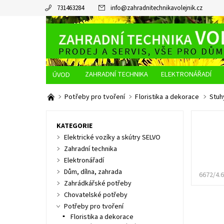
731463284
info
@
zahradnitechnikavolejnik.cz
ZAHRADNÍ TECHNIKA
ELEKTRONÁŘADÍ
O NÁS
JAK NAKUPOVAT
DOPRAVA A PLATBA
Potřeby pro tvoření
Floristika a dekorace
Stuh
KATEGORIE
Elektrické vozíky a skútry SELVO
Zahradní technika
Elektronářadí
Dům, dílna, zahrada
6672/4.6
Zahrádkářské potřeby
Chovatelské potřeby
Potřeby pro tvoření
Floristika a dekorace