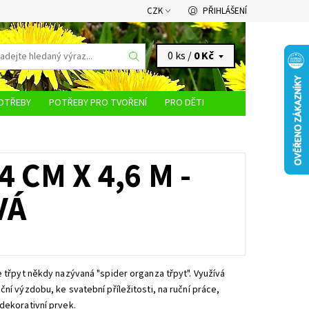
CZK
PŘIHLÁŠENÍ
0 ks /
0 Kč
OTŘEBY
POTŘEBY PRO TVOŘENÍ
PRO DĚTI
KONTAKTY
 CM X 4,6 M -
VÁ
e třpyt někdy nazývaná "spider organza třpyt". Využívá
ční výzdobu, ke svatební příležitosti, na ruční práce,
dekorativní prvek.