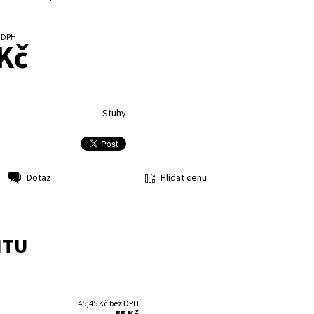
č bez DPH
Kč
Stuhy
Hlídat cenu
Dotaz
NTU
45,45 Kč bez DPH