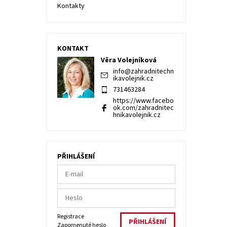
Kontakty
KONTAKT
Věra Volejníková
info
@
zahradnitechn
ikavolejnik.cz
731463284
https://www.facebo
ok.com/zahradnitec
hnikavolejnik.cz
PŘIHLÁŠENÍ
Registrace
Zapomenuté heslo