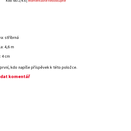
Kód: 6672/4.6 |
Momentálně nedostupné
a: stříbrná
a: 4,6 m
: 4 cm
první, kdo napíše příspěvek k této položce.
idat komentář