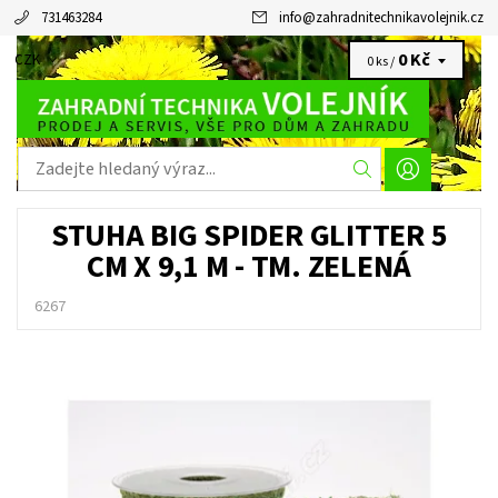
731463284
info
@
zahradnitechnikavolejnik.cz
0 Kč
CZK
0 ks /
STUHA BIG SPIDER GLITTER 5
CM X 9,1 M - TM. ZELENÁ
6267