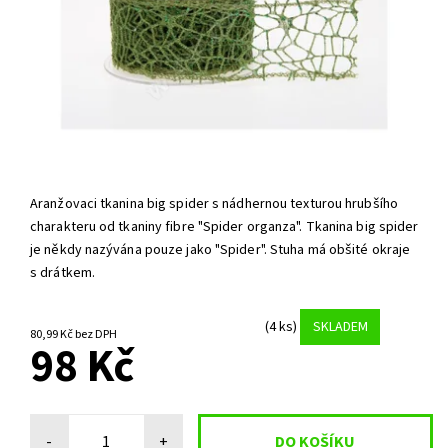
Aranžovaci tkanina big spider s nádhernou texturou hrubšího
charakteru od tkaniny fibre "Spider organza". Tkanina big spider
je někdy nazývána pouze jako "Spider". Stuha má obšité okraje
s drátkem.
(4 ks)
SKLADEM
80,99 Kč bez DPH
98 Kč
-
+