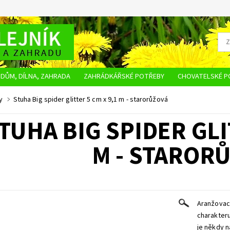
DŮM, DÍLNA, ZAHRADA
ZAHRÁDKÁŘSKÉ POTŘEBY
CHOVATELSKÉ P
OBCHODNÍ PODMÍNKY
OCHRANA OSOBNÍCH ÚDAJŮ
NAPIŠTE NÁM
y
Stuha Big spider glitter 5 cm x 9,1 m - starorůžová
TUHA BIG SPIDER GLI
M - STAROR
Aranžovaci
charakteru
je někdy n