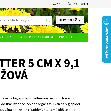
CZK
PŘIHLÁŠENÍ
0 ks /
0 Kč
OTŘEBY
POTŘEBY PRO TVOŘENÍ
PRO DĚTI
KONTAKTY
TTER 5 CM X 9,1
ŮŽOVÁ
 tkanina big spider s nádhernou texturou hrubšího
 od tkaniny fibre "Spider organza". Tkanina big spider
azývána pouze jako "Spider". Stuha má obšité okraje