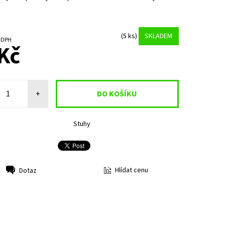
.
(5 ks)
SKLADEM
č bez DPH
Kč
+
Stuhy
Hlídat cenu
Dotaz