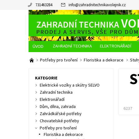
731463284
info
@
zahradnitechnikavolejnik.cz
ZAHRADNÍ TECHNIKA
ELEKTRONÁŘADÍ
O NÁS
JAK NAKUPOVAT
DOPRAVA A PLATBA
Potřeby pro tvoření
Floristika a dekorace
Stuh
S
KATEGORIE
Elektrické vozíky a skútry SELVO
Zahradní technika
Elektronářadí
Dům, dílna, zahrada
6237
Zahrádkářské potřeby
Chovatelské potřeby
Potřeby pro tvoření
Floristika a dekorace