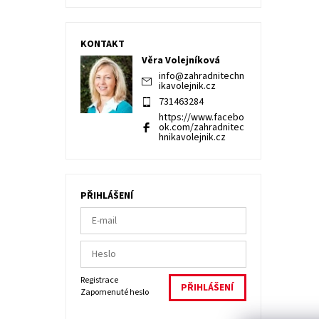
KONTAKT
Věra Volejníková
info
@
zahradnitechn
ikavolejnik.cz
731463284
https://www.facebo
ok.com/zahradnitec
hnikavolejnik.cz
PŘIHLÁŠENÍ
Registrace
Zapomenuté heslo