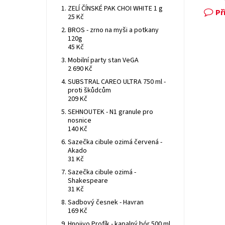
ZELÍ ČÍNSKÉ PAK CHOI WHITE 1 g
Př
25 Kč
BROS - zrno na myši a potkany
120g
45 Kč
Mobilní party stan VeGA
2 690 Kč
SUBSTRAL CAREO ULTRA 750 ml -
proti škůdcům
209 Kč
SEHNOUTEK - N1 granule pro
nosnice
140 Kč
Sazečka cibule ozimá červená -
Akado
31 Kč
Sazečka cibule ozimá -
Shakespeare
31 Kč
Sadbový česnek - Havran
169 Kč
Hnojivo Profík - kapalný bór 500 ml