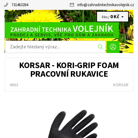
731463284
info
@
zahradnitechnikavolejnik.cz
0 Kč
CZK
0 ks /
KORSAR - KORI-GRIP FOAM
PRACOVNÍ RUKAVICE
4863
KORSAR