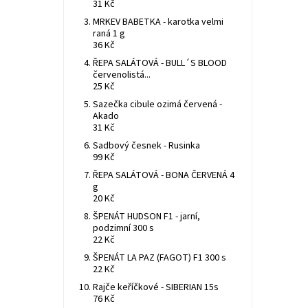
31 Kč
MRKEV BABETKA - karotka velmi
raná 1 g
36 Kč
ŘEPA SALÁTOVÁ - BULL´S BLOOD
červenolistá...
25 Kč
Sazečka cibule ozimá červená -
Akado
31 Kč
Sadbový česnek - Rusinka
99 Kč
ŘEPA SALÁTOVÁ - BONA ČERVENÁ 4
g
20 Kč
ŠPENÁT HUDSON F1 - jarní,
podzimní 300 s
22 Kč
ŠPENÁT LA PAZ (FAGOT) F1 300 s
22 Kč
Rajče keříčkové - SIBERIAN 15s
76 Kč