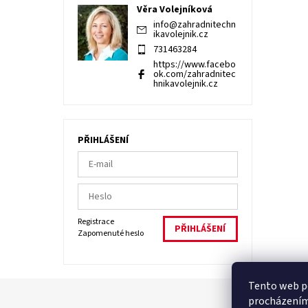
Věra Volejníková
info
@
zahradnitechn
ikavolejnik.cz
731463284
https://www.facebo
ok.com/zahradnitec
hnikavolejnik.cz
PŘIHLÁŠENÍ
Registrace
Zapomenuté heslo
Tento web po
procházením