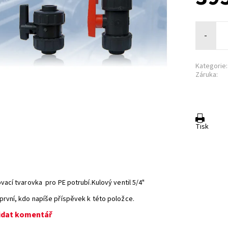
-
Kategorie:
Záruka:
Tisk
ovací tvarovka pro PE potrubí.Kulový
ventil
5/4"
první, kdo napíše příspěvek k této položce.
idat komentář