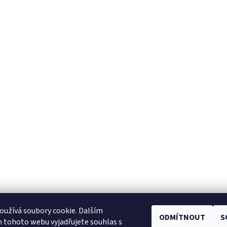
užívá soubory cookie. Dalším
ODMÍTNOUT
S
Facebook
|
Heureka.cz
|
Zboží.cz
 tohoto webu vyjadřujete souhlas s