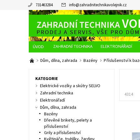
731463284
info
@
zahradnitechnikavolejnik.cz
ZAHRADNÍ TECHNIKA
ELEKTRONÁŘADÍ
O NÁS
JAK NAKUPOVAT
DOPRAVA A PLATBA
Dům, dílna, zahrada
Bazény
Příslušenství k ba
KATEGORIE
Elektrické vozíky a skútry SELVO
Zahradní technika
4314
Elektronářadí
Dům, dílna, zahrada
Bazény
Dřevěné brikety, pelety a
příslušenství
Grily a příslušenství
Květináče, truhlíky, žardiny