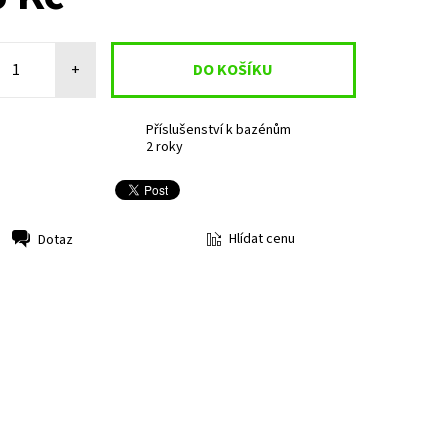
+
Příslušenství k bazénům
2 roky
Hlídat cenu
Dotaz