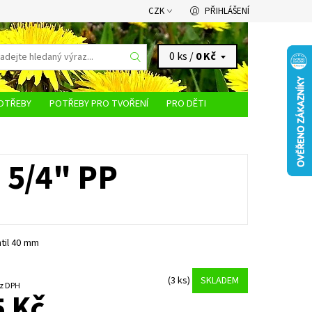
CZK
PŘIHLÁŠENÍ
0 ks /
0 Kč
OTŘEBY
POTŘEBY PRO TVOŘENÍ
PRO DĚTI
KONTAKTY
 5/4" PP
til 40 mm
(3 ks)
SKLADEM
5 Kč bez DPH
 Kč