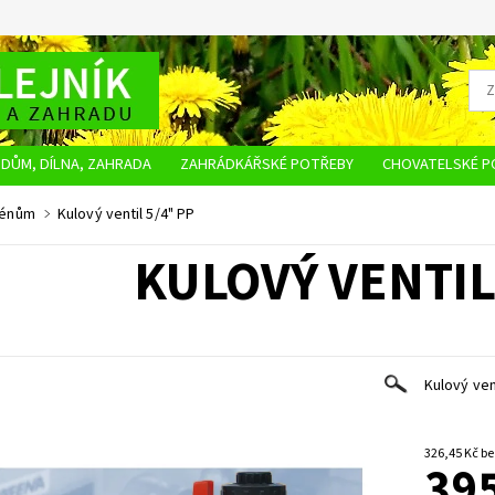
DŮM, DÍLNA, ZAHRADA
ZAHRÁDKÁŘSKÉ POTŘEBY
CHOVATELSKÉ P
OBCHODNÍ PODMÍNKY
OCHRANA OSOBNÍCH ÚDAJŮ
NAPIŠTE NÁM
zénům
Kulový ventil 5/4" PP
KULOVÝ VENTIL
Kulový ven
326,4
395