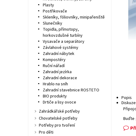
Plasty
Postřikovače
Skleníky, fóliovníky, minipařeniště
Slunečníky
Topidla, přímotopy,
horkovzdušné turbíny
Vysavače a separátory
Závlahové systémy
Zahradní nábytek
Kompostéry
Ruční nářadí
Zahradní jezírka
Zahradní dekorace
Hrablo na sníh
Zahradní stavebnice ROSTETO
BIO produkty
Popis
Drtiče a lisy ovoce
Diskuze
Připoj
Zahrádkářské potřeby
Chovatelské potřeby
Buďte 
Potřeby pro tvoření
Př
Pro děti