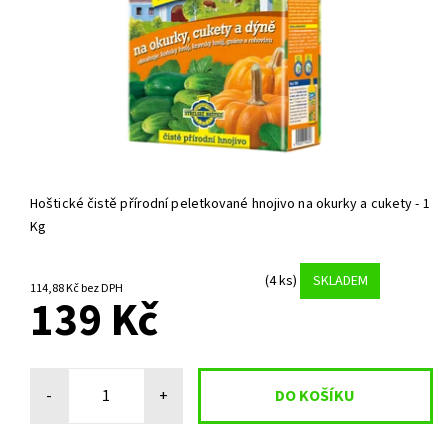
Hoštické čistě přírodní peletkované hnojivo na okurky a cukety - 1
Kg
(4 ks)
SKLADEM
114,88 Kč bez DPH
139 Kč
-
+