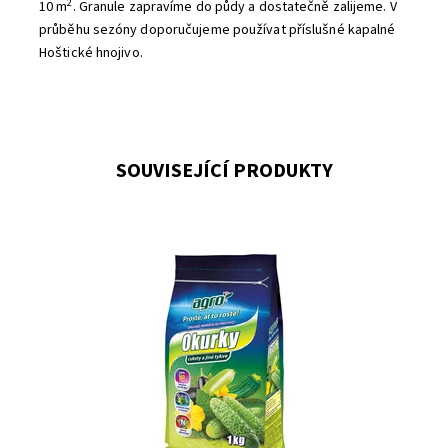
2
10 m
. Granule zapravíme do půdy a dostatečně zalijeme. V
průběhu sezóny doporučujeme používat příslušné kapalné
Hoštické hnojivo.
SOUVISEJÍCÍ PRODUKTY
AGRO Organominerální hnojivo pro okurky, cukety a jiné
tykve je vydatné hnojivo, které dodá díky
svému unikátnímu složení rostlinám potřebné živiny...
Dostupnost:
Skladem 8
Kód:
26140
Značka:
AGRO CS