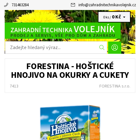
731463284
info
@
zahradnitechnikavolejnik.cz
0 Kč
CZK
0 ks /
FORESTINA - HOŠTICKÉ
HNOJIVO NA OKURKY A CUKETY
7413
FORESTINA s.r.o.