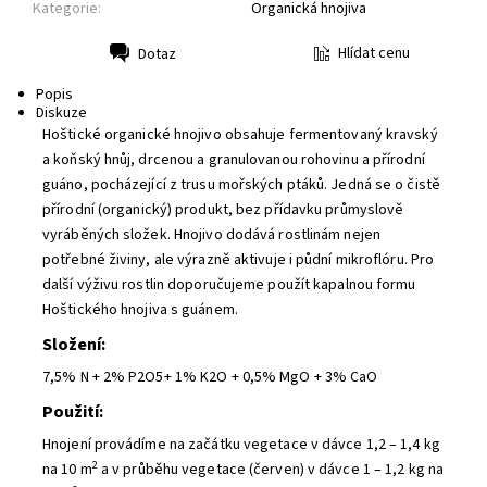
Kategorie:
Organická hnojiva
Hlídat cenu
Dotaz
Tisk
Popis
Diskuze
Hoštické organické hnojivo obsahuje fermentovaný kravský
a koňský hnůj, drcenou a granulovanou rohovinu a přírodní
guáno, pocházející z trusu mořských ptáků. Jedná se o čistě
přírodní (organický) produkt, bez přídavku průmyslově
vyráběných složek. Hnojivo dodává rostlinám nejen
potřebné živiny, ale výrazně aktivuje i půdní mikroflóru. Pro
další výživu rostlin doporučujeme použít kapalnou formu
Hoštického hnojiva s guánem.
Složení:
7,5% N + 2% P2O5+ 1% K2O + 0,5% MgO + 3% CaO
Použití:
Hnojení provádíme na začátku vegetace v dávce 1,2 – 1,4 kg
2
na 10 m
a v průběhu vegetace (červen) v dávce 1 – 1,2 kg na