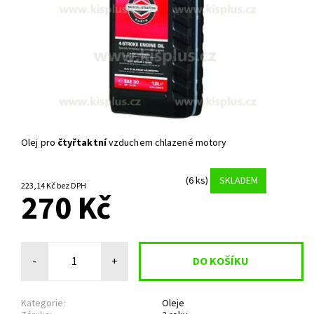
Olej pro
čtyřtaktní
vzduchem chlazené motory
(6 ks)
SKLADEM
223,14 Kč bez DPH
270 Kč
-
+
Kategorie:
Oleje