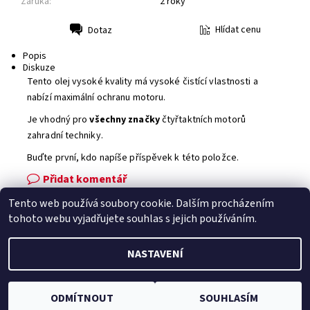
Záruka:
2 roky
Hlídat cenu
Dotaz
Tisk
Popis
Diskuze
Tento olej vysoké kvality má vysoké čistící vlastnosti a
nabízí maximální ochranu motoru.
Je vhodný pro
všechny značky
čtyřtaktních motorů
zahradní techniky.
Buďte první, kdo napíše příspěvek k této položce.
Přidat komentář
Tento web používá soubory cookie. Dalším procházením
Facebook
|
Heureka.cz
|
Zboží.cz
tohoto webu vyjadřujete souhlas s jejich používáním.
NASTAVENÍ
2026 © Zahradní technika VOLEJNÍK, všechna práva vyhrazena
Vytvořil Shoptet
ODMÍTNOUT
SOUHLASÍM