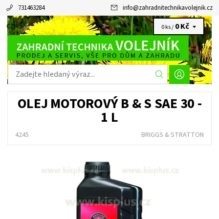
731463284
info
@
zahradnitechnikavolejnik.cz
0 Kč
CZK
0 ks /
OLEJ MOTOROVÝ B & S SAE 30 -
1 L
4245
BRIGGS & STRATTON