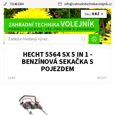
731463284
info
@
zahradnitechnikavolejnik.cz
0 Kč
CZK
0 ks /
HECHT 5564 SX 5 IN 1 -
BENZÍNOVÁ SEKAČKA S
POJEZDEM
1849
HECHT