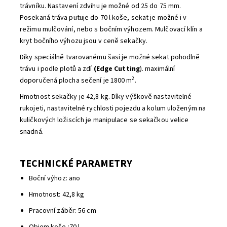
trávníku. Nastavení zdvihu je možné od 25 do 75 mm.
Posekaná tráva putuje do 70 l koše, sekat je možné i v
režimu mulčování, nebo s bočním výhozem. Mulčovací klín a
kryt bočního výhozu jsou v ceně sekačky.
Díky speciálně tvarovanému šasi je možné sekat pohodlně
trávu i podle plotů a zdí
(Edge Cutting
). maximální
2
doporučená plocha sečení je 1800 m
.
Hmotnost sekačky je 42,8 kg. Díky výškově nastavitelné
rukojeti, nastavitelné rychlosti pojezdu a kolum uloženým na
kuličkových ložiscích je manipulace se sekačkou velice
snadná.
TECHNICKÉ PARAMETRY
Boční výhoz: ano
Hmotnost: 42,8 kg
Pracovní záběr: 56 cm