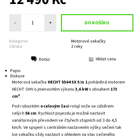
-
+
Kategorie:
Motorové sekačky
Záruka:
2 roky
Hlídat cenu
Dotaz
Tisk
Popis
Diskuze
Motorová sekačka
HECHT 5564 SX 5 in 1
poháněná motorem
HECHT OHV o jmenovitém výkonu
3,6 kW
s obsahem
173
3
cm
.
Pod robustním
ocelovým šasi
rotují nože se záběrem
celých
56 cm
. Rychlost pojezdu je možné nastavit
variátorovým převodem ve čtyřech stupních od 3 do 4,5
km/h. Ve spojení s centrálním nastavením výšky sečení tak
lze sekačku vždy nastavit s ohledem na stav sečeného