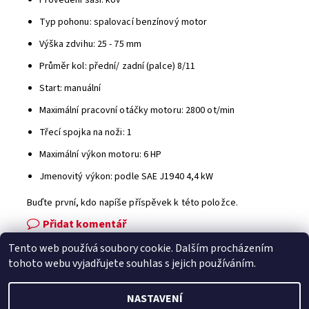
Provedení šasi: kov
Typ pohonu: spalovací benzínový motor
Výška zdvihu: 25 - 75 mm
Průměr kol: přední/ zadní (palce) 8/11
Start: manuální
Maximální pracovní otáčky motoru: 2800 ot/min
Třecí spojka na noži: 1
Maximální výkon motoru: 6 HP
Jmenovitý výkon: podle SAE J1940 4,4 kW
Buďte první, kdo napíše příspěvek k této položce.
Přidat komentář
Tento web používá soubory cookie. Dalším procházením
Facebook
|
Heureka.cz
|
Zboží.cz
tohoto webu vyjadřujete souhlas s jejich používáním.
NASTAVENÍ