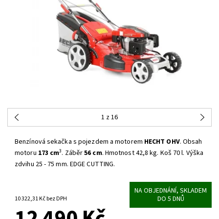
1
z 16
Benzínová sekačka s pojezdem a motorem
HECHT OHV
. Obsah
3
motoru
173 cm
. Záběr
56 cm
. Hmotnost 42,8 kg. Koš 70 l. Výška
zdvihu 25 - 75 mm. EDGE CUTTING.
NA OBJEDNÁNÍ, SKLADEM
DO 5 DNŮ
10 322,31 Kč bez DPH
12 490 Kč