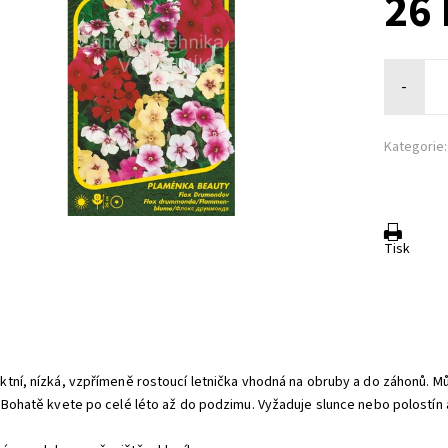
26 
-
Kategorie:
Tisk
:
tní, nízká, vzpřímeně rostoucí letnička vhodná na obruby a do záhonů.
 Bohatě kvete po celé léto až do podzimu. Vyžaduje slunce nebo polostín