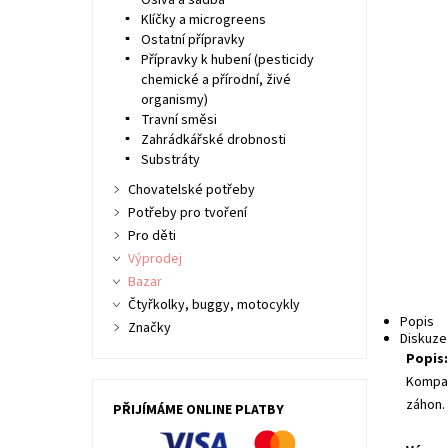
Osiva a sadba
Klíčky a microgreens
Ostatní přípravky
Přípravky k hubení (pesticidy
chemické a přírodní, živé
organismy)
Travní směsi
Zahrádkářské drobnosti
Substráty
Chovatelské potřeby
Potřeby pro tvoření
Pro děti
Výprodej
Bazar
Čtyřkolky, buggy, motocykly
Popis
Značky
Diskuze
Popis
Kompak
záhon.
PŘIJÍMÁME ONLINE PLATBY