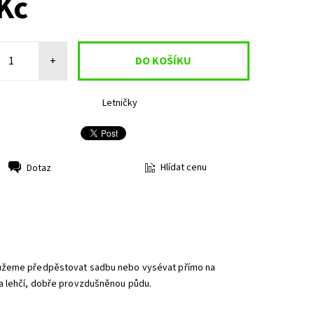
Kč
+
Letničky
Hlídat cenu
Dotaz
 Můžeme předpěstovat sadbu nebo vysévat přímo na
 a lehčí, dobře provzdušněnou půdu.