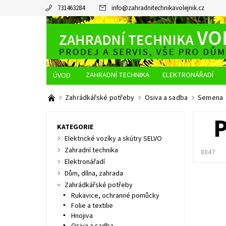
731463284
info
@
zahradnitechnikavolejnik.cz
ZAHRADNÍ TECHNIKA
ELEKTRONÁŘADÍ
O NÁS
JAK NAKUPOVAT
DOPRAVA A PLATBA
Zahrádkářské potřeby
Osiva a sadba
Semena
P
KATEGORIE
Elektrické vozíky a skútry SELVO
Zahradní technika
8847
Elektronářadí
Dům, dílna, zahrada
Zahrádkářské potřeby
Rukavice, ochranné pomůcky
Folie a textilie
Hnojiva