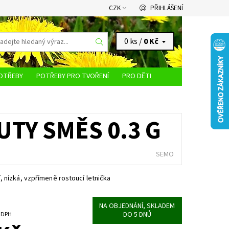
CZK
PŘIHLÁŠENÍ
0 ks /
0 Kč
OTŘEBY
POTŘEBY PRO TVOŘENÍ
PRO DĚTI
KONTAKTY
UTY SMĚS 0.3 G
SEMO
 nízká, vzpřímeně rostoucí letnička
NA OBJEDNÁNÍ, SKLADEM
DO 5 DNŮ
č bez DPH