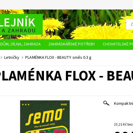
DŮM, DÍLNA, ZAHRADA
ZAHRÁDKÁŘSKÉ POTŘEBY
CHOVATELSKÉ P
OBCHODNÍ PODMÍNKY
OCHRANA OSOBNÍCH ÚDAJŮ
NAPIŠTE NÁM
Letničky
PLAMÉNKA FLOX - BEAUTY směs 0.3 g
LAMÉNKA FLOX - BEA
Kompaktní,
23,21 K