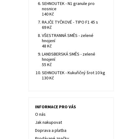
SEHNOUTEK - N1 granule pro
nosnice
140 Kč
RAJČE TYČKOVÉ - TIPO F1 45 s
69 Kč
VŠESTRANNÁ SMĚS - zelené
hnojení
48 Kč
LANDSBERSKÁ SMĚS - zelené
hnojení
55 Kč
SEHNOUTEK - Kukuřičný šrot 10 kg
130 Kč
INFORMACE PRO VÁS
O nás
Jak nakupovat
Doprava a platba
Prodávané značky