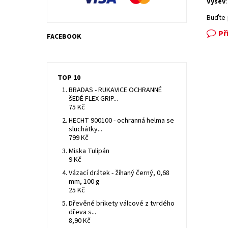
Výsev
Buďte 
Př
FACEBOOK
TOP 10
BRADAS - RUKAVICE OCHRANNÉ
šEDÉ FLEX GRIP...
75 Kč
HECHT 900100 - ochranná helma se
sluchátky...
799 Kč
Miska Tulipán
9 Kč
Vázací drátek - žíhaný černý, 0,68
mm, 100 g
25 Kč
Dřevěné brikety válcové z tvrdého
dřeva s...
8,90 Kč