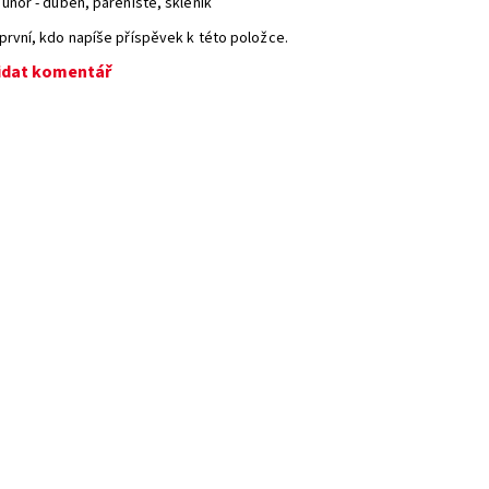
: únor - duben, pařeniště, skleník
první, kdo napíše příspěvek k této položce.
idat komentář