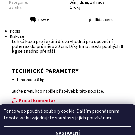
Kategorie:
Dům, dílna, zahrada
Záruka:
2 roky
Hlídat cenu
Dotaz
Tisk
Popis
Diskuze
Lehká koza pro řezání dřeva vhodná pro upevnění
polen až do průměru 30 cm. Díky hmotnosti pouhých
8
kg
se snadno přenáší.
TECHNICKÉ PARAMETRY
Hmotnost: 8 kg
Buďte první, kdo napíše příspěvek k této položce.
Přidat komentář
Tento web používá soubory cookie. Dalším procházením
Facebook
|
Heureka.cz
|
Zboží.cz
tohoto webu vyjadřujete souhlas s jejich používáním.
NASTAVENÍ