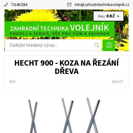
731463284
info
@
zahradnitechnikavolejnik.cz
0 Kč
CZK
0 ks /
HECHT 900 - KOZA NA ŘEZÁNÍ
DŘEVA
958
HECHT