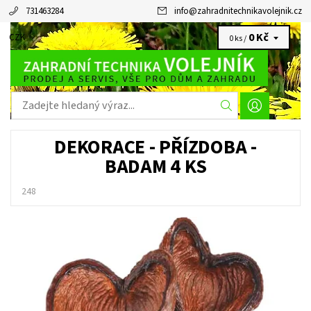
731463284
info
@
zahradnitechnikavolejnik.cz
0 Kč
CZK
0 ks /
DEKORACE - PŘÍZDOBA -
BADAM 4 KS
248