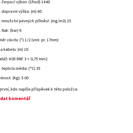
 čerpací výkon: (l/hod) 1440
 dopravní výška: (m) 60
. množství pevných příměsí: (mg/m3) 25
 tlak: (bar) 6
ěr závitu: ('') 1/2 (vnit. pr. 17mm)
a kabelu: (m) 10
eláž: H05 RNF 3 × 0,75 mm2
 teplota média: (°C) 35
nost: (Kg): 5.00
první, kdo napíše příspěvek k této položce.
idat komentář