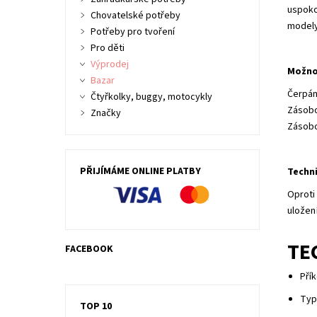
uspoko
Chovatelské potřeby
modely
Potřeby pro tvoření
Pro děti
Výprodej
Možno
Bazar
Čerpání
Čtyřkolky, buggy, motocykly
Zásobo
Značky
Zásobo
PŘIJÍMÁME ONLINE PLATBY
Techn
Oproti
uložen
TE
FACEBOOK
Přík
Typ
TOP 10