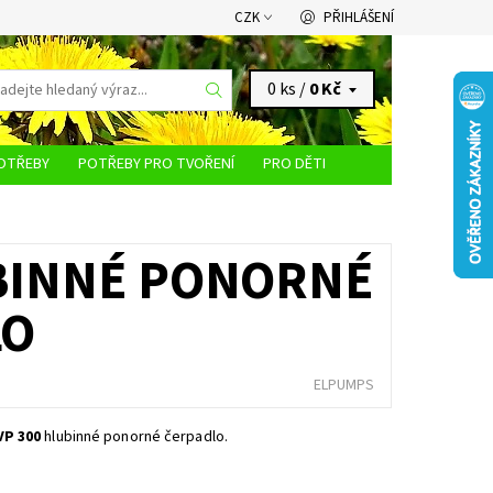
CZK
PŘIHLÁŠENÍ
0 ks /
0 Kč
OTŘEBY
POTŘEBY PRO TVOŘENÍ
PRO DĚTI
KONTAKTY
UBINNÉ PONORNÉ
LO
ELPUMPS
VP 300
hlubinné ponorné čerpadlo.