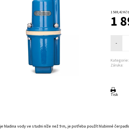
1 
1 8
-
Kategorie:
Záruka:
Tisk
je hladina vody ve studni níže než 9 m, je potřeba použít hlubinné čerpad