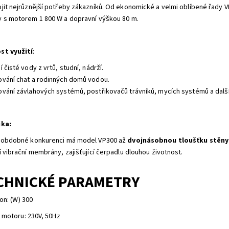
jit nejrůznější potřeby zákazníků. Od ekonomické a velmi oblíbené řady VP 
 s motorem 1 800 W a dopravní výškou 80 m.
st využití
:
 čisté vody z vrtů, studní, nádrží.
vání chat a rodinných domů vodou.
vání závlahových systémů, postřikovačů trávníků, mycích systémů a dalš
ika:
 obdobné konkurenci má model VP300 až
dvojnásobnou tloušťku stěny 
í vibrační membrány, zajišťující čerpadlu dlouhou životnost.
CHNICKÉ PARAMETRY
on: (W) 300
 motoru: 230V, 50Hz