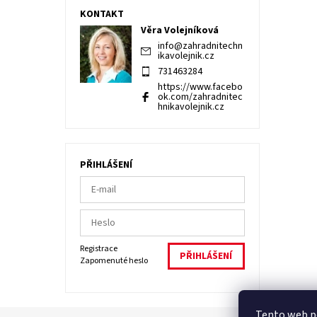
KONTAKT
Věra Volejníková
info
@
zahradnitechn
ikavolejnik.cz
731463284
https://www.facebo
ok.com/zahradnitec
hnikavolejnik.cz
PŘIHLÁŠENÍ
Registrace
Zapomenuté heslo
Tento web po