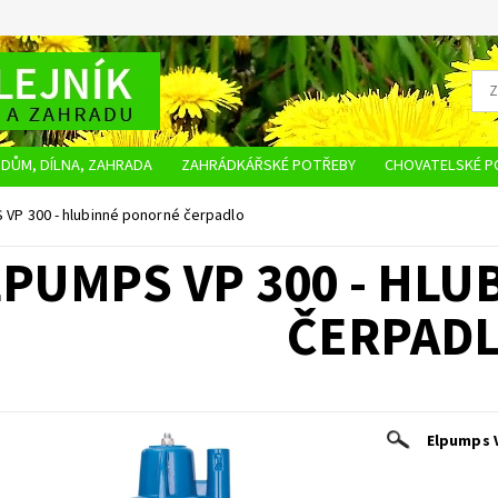
DŮM, DÍLNA, ZAHRADA
ZAHRÁDKÁŘSKÉ POTŘEBY
CHOVATELSKÉ P
OBCHODNÍ PODMÍNKY
OCHRANA OSOBNÍCH ÚDAJŮ
NAPIŠTE NÁM
VP 300 - hlubinné ponorné čerpadlo
LPUMPS VP 300 - HL
ČERPAD
Elpumps 