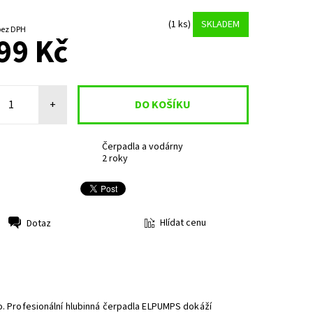
(1 ks)
SKLADEM
569,42 Kč bez DPH
99 Kč
+
Čerpadla a vodárny
2 roky
Hlídat cenu
Dotaz
lo. Profesionální hlubinná čerpadla ELPUMPS dokáží