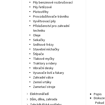
Pily benzinové rozbrušovací
Pily řetězové
Plotostřihy
Provzdušňovače trávníku
Vyvětvovací pily
Příslušenství pro zahradní
techniku
Oleje
Sekačky
Sněhové frézy
Stavební míchačky
Štípače
Tlakové myčky
Traktory a ridery
Vibrační desky
Vysavače listí a fukary
Zahradní válce
Zemní vrtáky
Zametací stroje
Elektronářadí
Popis
Diskuze
Dům, dílna, zahrada
Pokud 
Zahrádkářské potřeby