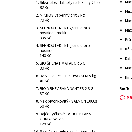
Max.
SilvaTabs - tablety na lekníny 25 ks
92 Kč
Max.
MIKROS Vápenný grit 3 kg
79 Kč
Max
SEHNOUTEK - N1 granule pro
Max.
nosnice Čmelík
335 Kč
Prům
SEHNOUTEK - N1 granule pro
Délk
nosnice
140 Kč
Kab
BIO ŠPENÁT MATADOR 5 G
Max.
39 Kč
RAŠLOVÉ PYTLE S ÚVAZKEM 5 kg
Hmot
41 Kč
BIO MRKEV RANÁ NANTES 2 3 G
Buďte 
37 Kč
Př
Mák pivoňkovitý - SALMON 1000s
50 Kč
Rajče tyčkové - VEJCE PTÁKA
OHNIVÁKA 20s
129 Kč
Sazečka cibule ozimá - Augusta