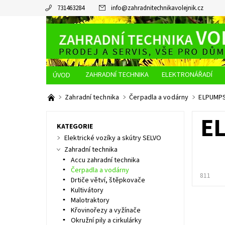
731463284
info
@
zahradnitechnikavolejnik.cz
ZAHRADNÍ TECHNIKA
ELEKTRONÁŘADÍ
O NÁS
JAK NAKUPOVAT
DOPRAVA A PLATBA
Zahradní technika
Čerpadla a vodárny
ELPUMPS 
E
KATEGORIE
Elektrické vozíky a skútry SELVO
Zahradní technika
Accu zahradní technika
Čerpadla a vodárny
811
Drtiče větví, štěpkovače
Kultivátory
Malotraktory
Křovinořezy a vyžínače
Okružní pily a cirkulárky