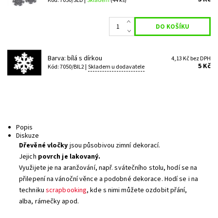
Kód: 7050/SED |
Skladem
(44 ks)
Barva: bílá s dírkou
4,13 Kč bez DPH
5 Kč
Kód: 7050/BIL2 |
Skladem u dodavatele
Popis
Diskuze
Dřevěné vločky
jsou působivou zimní dekorací.
Jejich
povrch je lakovaný.
Využijete je na aranžování, např. svátečního stolu, hodí se na
přilepení na vánoční věnce a podobné dekorace. Hodí se i na
techniku
scrapbooking
, kde s nimi můžete ozdobit přání,
alba, rámečky apod.