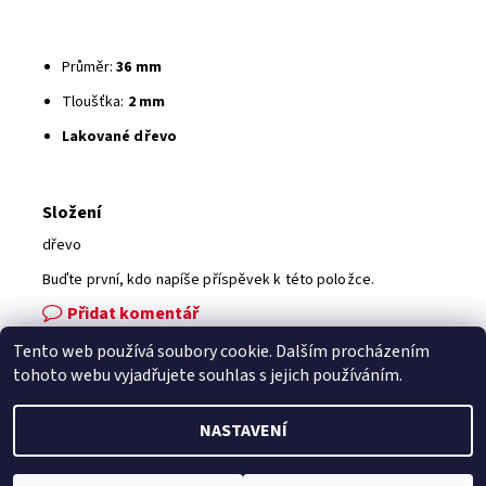
Průměr:
36 mm
Tloušťka:
2 mm
Lakované dřevo
Složení
dřevo
Buďte první, kdo napíše příspěvek k této položce.
Přidat komentář
Tento web používá soubory cookie. Dalším procházením
Facebook
|
Heureka.cz
|
Zboží.cz
tohoto webu vyjadřujete souhlas s jejich používáním.
NASTAVENÍ
2026 © Zahradní technika VOLEJNÍK, všechna práva vyhrazena