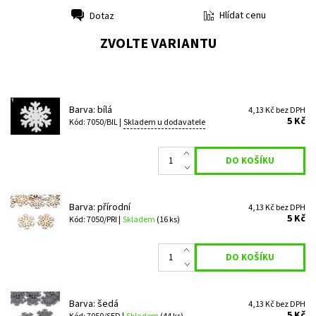
Hlídat cenu
Dotaz
Tisk
ZVOLTE VARIANTU
Barva: bílá
4,13 Kč bez DPH
5 Kč
Kód: 7050/BIL |
Skladem u dodavatele
Barva: přírodní
4,13 Kč bez DPH
5 Kč
Kód: 7050/PRI |
Skladem
(16 ks)
Barva: šedá
4,13 Kč bez DPH
5 Kč