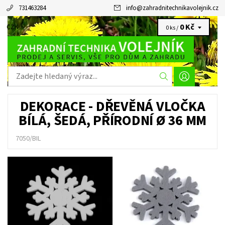
731463284
info
@
zahradnitechnikavolejnik.cz
0 Kč
CZK
0 ks /
DEKORACE - DŘEVĚNÁ VLOČKA
BÍLÁ, ŠEDÁ, PŘÍRODNÍ Ø 36 MM
7050/BIL