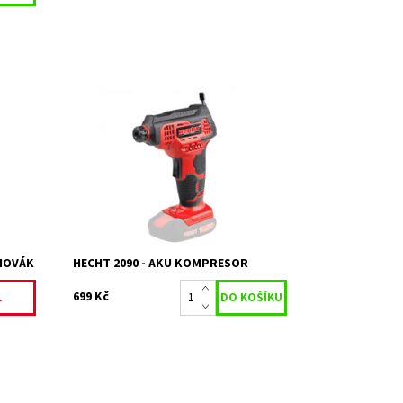
 Max.
Akumulátorový kompresor napájený
akumulátorem o napětí 20 V. Max tlak 7
y..
bar. Kompatibilní s ACCU programem
1278 - Akumulátor a nabíječka nejsou...
Dostupnost:
Skladem 2
Kód:
16424
Značka:
HECHT
Záruka:
2 roky
AHOVÁK
HECHT 2090 - AKU KOMPRESOR
699 Kč
L