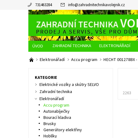
731463284
info
@
zahradnitechnikavolejnik.cz
ZAHRADNÍ TECHNIKA
ELEKTRONÁŘADÍ
O NÁS
JAK NAKUPOVAT
DOPRAVA A PLATBA
Elektronářadí
Accu program
HECHT 001278BX - 
KATEGORIE
Elektrické vozíky a skútry SELVO
Zahradní technika
2263
Elektronářadí
Accu program
Autonabíječky
Bourací kladiva
Brusky
Generátory elektřiny
Hoblíky