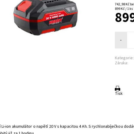
742,9
899 Kč / 1 ks
899
-
Kategorie:
Záruka:
Tisk
ní Li-ion akumulátor o napětí 20 V s kapacitou 4 Ah. S rychlonabíječkou d
bitý již za 1 hodinu.