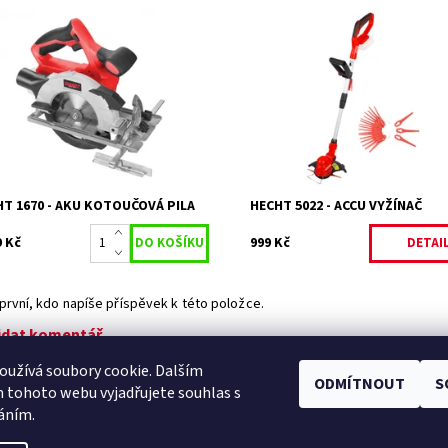
ulátorová okružní pila s motorem
Akumulátorový planžetový vyžín
ptí 20 V. Otáčky bez zatížení 4200
trávníku. Baterie a nabíječka nen
min. Průměr kotouče 150 mm. Řezná
součástí.
ka 48 mm. Hmotnost 2,37 kg....
Momentálně
Dostupnost:
upnost:
Skladem 1
nedostupné
3246
Kód:
18815
ka:
HECHT
Značka:
HECHT
ka:
2 roky
Záruka:
2 roky
T 1670 - AKU KOTOUČOVÁ PILA
HECHT 5022 - ACCU VYŽÍNAČ
9 Kč
999 Kč
DETAI
první, kdo napíše příspěvek k této položce.
idat komentář
užívá soubory cookie. Dalším
ODMÍTNOUT
S
Facebook
|
Heureka.cz
|
Zboží.cz
 tohoto webu vyjadřujete souhlas s
váním.