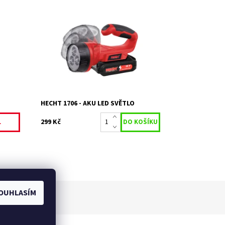
ač
LED svítilna s třemi diodami 3 W o
í
intenzitě světla 260 lumenů. Doba
svícení cca 18 hodin. Hmotnost 247 g.
Baterie a nabíječka nejsou...
Dostupnost:
Skladem 2
Kód:
19286
Značka:
HECHT
Záruka:
2 roky
HECHT 1706 - AKU LED SVĚTLO
299 Kč
L
OUHLASÍM