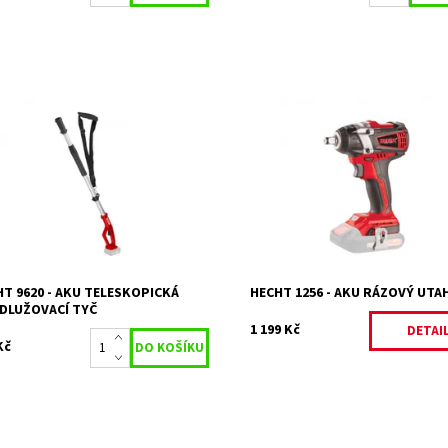
skopická násada s ramenním
Akumulátorový rázový utahovák.
uhem. Délka: 115 - 155 cm Určeno
kroutící moment 300 N.m. Upínání
HECHT 9520 a HECHT 6520.
1/2". Baterie není součástí dodávk
ulátor a nabíječka nejsou...
Momentálně
Dostupnost:
Na objednání,
nedostupné
upnost:
skladem do 5 dnů
Kód:
15206
15218
Značka:
HECHT
ka:
HECHT
Záruka:
2 roky
ka:
2 roky
T 9620 - AKU TELESKOPICKÁ
HECHT 1256 - AKU RÁZOVÝ UT
DLUŽOVACÍ TYČ
1 199 Kč
DETAI
Kč