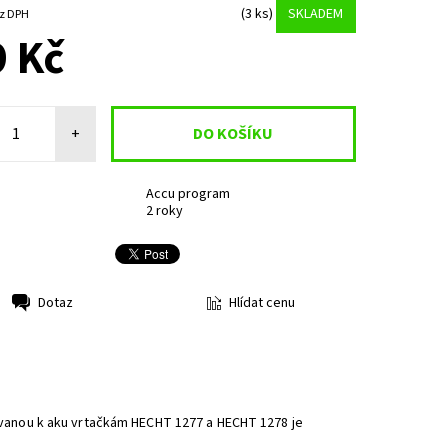
(3 ks)
SKLADEM
8 Kč bez DPH
 Kč
+
Accu program
2 roky
Hlídat cenu
Dotaz
odávanou k aku vrtačkám HECHT 1277 a HECHT 1278 je