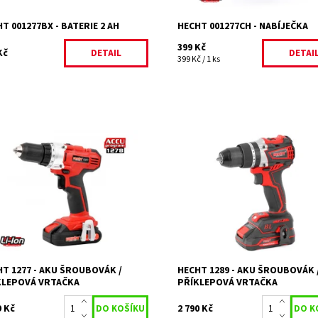
T 001277BX - BATERIE 2 AH
HECHT 001277CH - NABÍJEČKA
399 Kč
Kč
DETAIL
DETAI
399 Kč / 1 ks
trický AKU šroubovák s funkcí
Elektrický AKU šroubovák / příkl
ky. Napětí 20 V. Baterie LI-ion, 1,5
vrtačka. Napětí 20 V. 2 x baterie Li
táčky bez zatížení 0 - 350/ 0 - 1250
Ah.
in. Max. kroutící moment...
Dostupnost:
Skladem 1
upnost:
Skladem 2
Kód:
11088
2277
Značka:
HECHT
ka:
HECHT
Záruka:
2 roky
ka:
2 roky
T 1277 - AKU ŠROUBOVÁK /
HECHT 1289 - AKU ŠROUBOVÁK 
KLEPOVÁ VRTAČKA
PŘÍKLEPOVÁ VRTAČKA
9 Kč
2 790 Kč