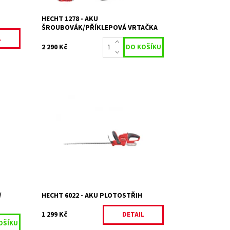
Záruka:
2 roky
HECHT 1278 - AKU
ŠROUBOVÁK/PŘÍKLEPOVÁ VRTAČKA
L
2 290 Kč
epová
Akumulátorový plotostřih s celkovou
-ion 2
délkou lišty 51cm. Maximální průměr
střihu 15mm. Napětí 20V. Hmotnost 3kg.
ACCU program 1278. Akumulátor...
Momentálně
Dostupnost:
nedostupné
Kód:
15209
Značka:
HECHT
Záruka:
2 roky
/
HECHT 6022 - AKU PLOTOSTŘIH
1 299 Kč
DETAIL