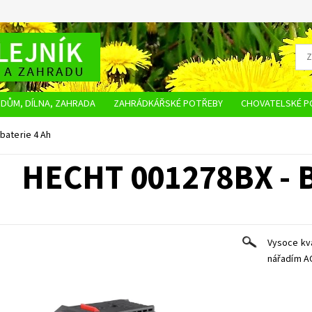
DŮM, DÍLNA, ZAHRADA
ZAHRÁDKÁŘSKÉ POTŘEBY
CHOVATELSKÉ P
OBCHODNÍ PODMÍNKY
OCHRANA OSOBNÍCH ÚDAJŮ
NAPIŠTE NÁM
baterie 4 Ah
HECHT 001278BX - 
Vysoce kva
nářadím AC