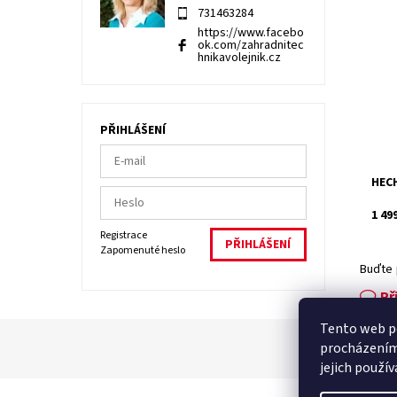
731463284
https://www.facebo
Akum
ok.com/zahradnitec
o na
hnikavolejnik.cz
ot./
hlub
Dost
Kód:
PŘIHLÁŠENÍ
Znač
Záru
HECH
1 49
Registrace
Zapomenuté heslo
Buďte 
Př
Tento web po
procházením
jejich použí