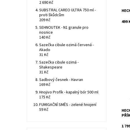
2 690 Kč
SUBSTRAL CAREO ULTRA 750 ml -
HECH
proti škůdcům
209 Kč
499 
SEHNOUTEK - N1 granule pro
nosnice
140 Kč
Sazečka cibule ozimá červená -
Akado
31 Kč
Sazečka cibule ozimá -
Elek
Shakespeare
vrtač
31 Kč
Ah. O
ot./m
Sadbový česnek - Havran
169 Kč
Dost
Kód:
Hnojivo Profík - kapalný bór 500 ml
Znač
175 Kč
Záru
FUMIGAČNÍ SMĚS - zelené hnojení
59 Kč
HECH
PŘÍ
1 79