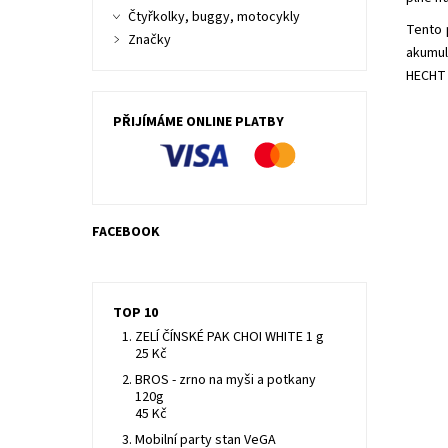
Čtyřkolky, buggy, motocykly
Tento 
Značky
akumul
HECHT 
PŘIJÍMÁME ONLINE PLATBY
FACEBOOK
TOP 10
Tent
ZELÍ ČÍNSKÉ PAK CHOI WHITE 1 g
prog
25 Kč
Dost
BROS - zrno na myši a potkany
120g
Kód:
45 Kč
Znač
Záru
Mobilní party stan VeGA