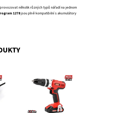
provozovat několik různých typů nářadí na jednom
rogram 1278
jsou plně kompatibilní s akumulátory
ODUKTY
7B a
Elektrický AKU šroubovák/příklepová
vrtačka. Napětí 20 V. Baterie LI-ion, 2 Ah.
Otáčky bez zatížení 0 - 350/ 0 - 1250
ot./min. Příklep 0-525/0-1875...
Dostupnost:
Skladem 1
Kód:
311
Značka:
HECHT