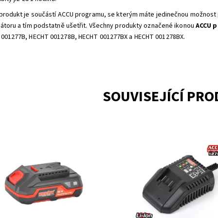
produkt je součástí ACCU programu, se kterým máte jedinečnou možnost 
átoru a tím podstatně ušetřit. Všechny produkty označené ikonou
ACCU p
001277B, HECHT 001278B, HECHT 001277BX a HECHT 001278BX.
SOUVISEJÍCÍ PR
o produkt je součástí ACCU
Nabíječka pro akumulátory 00127
ramu 1278
001278B - ACCU program 1277
Momentálně
Momentálně
upnost:
Dostupnost:
nedostupné
nedostupné
2260
Kód:
2275
ka:
HECHT
Značka:
HECHT
ka:
2 roky
Záruka:
2 roky