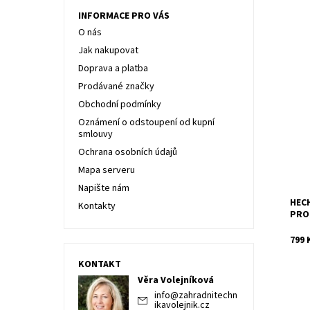
INFORMACE PRO VÁS
O nás
Jak nakupovat
Doprava a platba
Prodávané značky
Tele
popr
Obchodní podmínky
pro 
Oznámení o odstoupení od kupní
Akum
smlouvy
Dost
Ochrana osobních údajů
Kód:
Mapa serveru
Znač
Napište nám
Záru
HECH
Kontakty
PRO
799 
KONTAKT
Věra Volejníková
info
@
zahradnitechn
ikavolejnik.cz