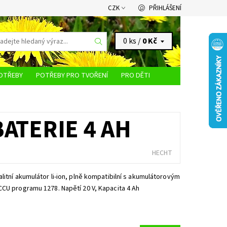
CZK
PŘIHLÁŠENÍ
0 ks /
0 Kč
OTŘEBY
POTŘEBY PRO TVOŘENÍ
PRO DĚTI
KONTAKTY
BATERIE 4 AH
HECHT
litní akumulátor li-ion, plně kompatibilní s akumulátorovým
CU programu 1278. Napětí 20 V, Kapacita 4 Ah