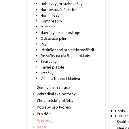
Hoblovky, protahovačky
Horkovzdušné pistole
Horní frézy
Kompresory
Míchadla
Navijáky a kladkostroje
Odsavače pilin
Pily
Příslušenství pro elektronářadí
Řezačky na dlažbu a obklady
Svářečky
Tavné pistole
Vrtačky
Vrtací a bourací kladiva
Dům, dílna, zahrada
Zahrádkářské potřeby
Chovatelské potřeby
Potřeby pro tvoření
Popis
Pro děti
Diskuze
Výprodej
Kvalit
Bazar
plně na