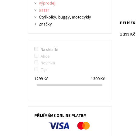
Kód:
Výprodej
Značka:
Bazar
Čtyřkolky, buggy, motocykly
PELÍŠEK
Značky
1 299 Kč
Na skladě
Akce
Novinka
Tip
1299
Kč
1300
Kč
PŘIJÍMÁME ONLINE PLATBY