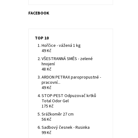
FACEBOOK
TOP 10
Hořčice - vážená 1 kg
49 Kč
VŠESTRANNÁ SMĚS - zelené
hnojení
48 Kč
ARDON PETRAX paropropustné -
pracovní...
49 Kč
STOP-PEST Odpuzovač krtků
Total Odor Gel
175 Kč
Srážkoměr 27 cm
56 Kč
Sadbový česnek - Rusinka
99 Kč