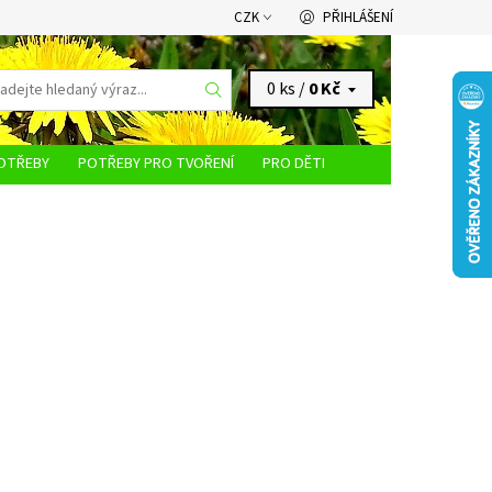
CZK
PŘIHLÁŠENÍ
0 ks /
0 Kč
OTŘEBY
POTŘEBY PRO TVOŘENÍ
PRO DĚTI
KONTAKTY