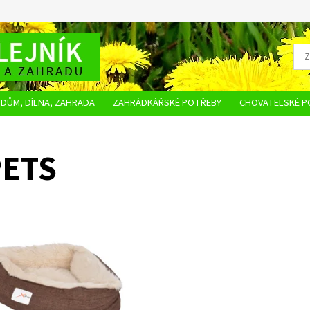
DŮM, DÍLNA, ZAHRADA
ZAHRÁDKÁŘSKÉ POTŘEBY
CHOVATELSKÉ P
OBCHODNÍ PODMÍNKY
OCHRANA OSOBNÍCH ÚDAJŮ
NAPIŠTE NÁM
PETS
hodlný pelíšek AGAHA L s
vatelným designem, překrásnou
 kombinací a velmi kvalitním
ím.Kvalitní výplň udrží tvar...
Na objednání, skladem
ost:
do 5 dnů