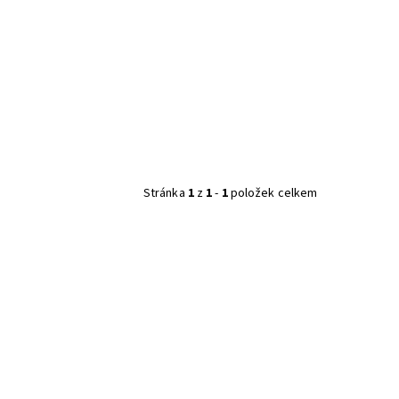
Stránka
1
z
1
-
1
položek celkem