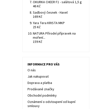
OKURKA CHEER F1 - salátová 1,5 g
46 Kč
Sadbový česnek - Havel
169 Kč
Yara Tera KRISTA MKP
25 Kč
NATURA Přírodní přípravek na
moření...
159 Kč
INFORMACE PRO VÁS
O nás
Jak nakupovat
Doprava a platba
Prodávané značky
Obchodní podmínky
Oznámení o odstoupení od kupní
smlouvy