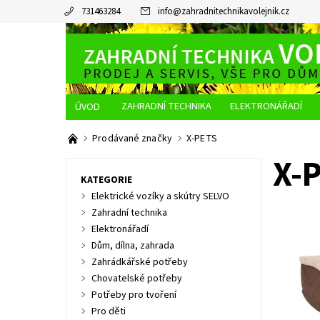
731463284
info
@
zahradnitechnikavolejnik.cz
ZAHRADNÍ TECHNIKA
ELEKTRONÁŘADÍ
O NÁS
JAK NAKUPOVAT
DOPRAVA A PLATBA
Prodávané značky
X-PETS
X-
KATEGORIE
Elektrické vozíky a skútry SELVO
Zahradní technika
Elektronářadí
Dům, dílna, zahrada
Velmi po
neopako
Zahrádkářské potřeby
barevnou
Chovatelské potřeby
zpracován
Potřeby pro tvoření
Dostupn
Pro děti