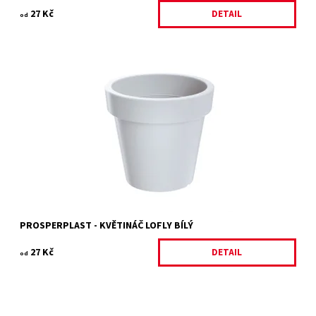
27 Kč
DETAIL
od
LOFLY plastový květináč
Dostupnost:
Skladem 10 ks
Kód:
11478/13.
Značka:
PROSPERPLAST
Záruka:
2 roky
PROSPERPLAST - KVĚTINÁČ LOFLY BÍLÝ
27 Kč
DETAIL
od