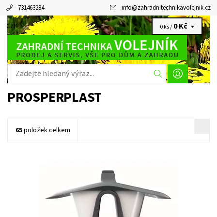
731463284
info
@
zahradnitechnikavolejnik.cz
0 Kč
CZK
0 ks /
PROSPERPLAST
65
položek celkem
Plastové krmítko Délka 28 cm Šířka 18,5 cm Výška 17,3 cm
Hmotnost 365 g
Dostupnost:
Skladem 3 ks
Kód:
17060
Značka:
PROSPERPLAST