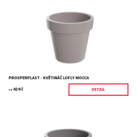
LOFLY plastový květináč
Dostupnost:
Skladem 1 ks
Kód:
11484/S.2
Značka:
PROSPERPLAST
Záruka:
2 roky
PROSPERPLAST - KVĚTINÁČ LOFLY MOCCA
42 Kč
DETAIL
od
LOFLY plastový květináč