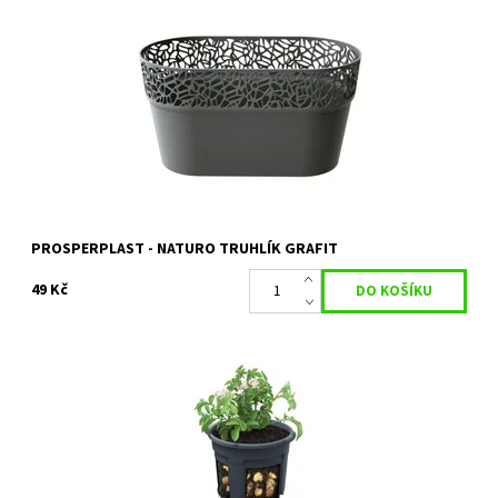
TRUHLÍK S KRAJKOU NATURO GRAFIT 27,5 CM
Dostupnost:
Skladem 10 ks
Kód:
11421
Značka:
PROSPERPLAST
Záruka:
2 roky
PROSPERPLAST - NATURO TRUHLÍK GRAFIT
49 Kč
Květináč na pěstování brambor je vytvořen speciálně tak, abyste
si mohli dopřávat domácí brambory i přístupu na zahradu.
Vyjmutím vnitřní vložky...
Dostupnost:
Skladem 5 ks
Kód:
29471/39