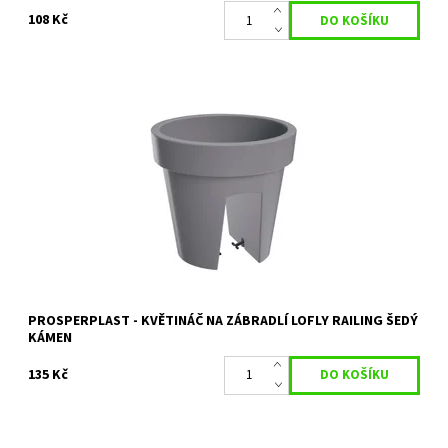
108 Kč
KVĚTINÁČ NA ZÁBRADLÍ LOFLY RAILING ŠEDÝ KÁMEN 24,5 CM
Dostupnost:
Skladem 3 ks
Kód:
11457
Značka:
PROSPERPLAST
Záruka:
2 roky
PROSPERPLAST - KVĚTINÁČ NA ZÁBRADLÍ LOFLY RAILING ŠEDÝ
KÁMEN
135 Kč