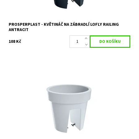
PROSPERPLAST - KVĚTINÁČ NA ZÁBRADLÍ LOFLY RAILING
ANTRACIT
108 Kč
KVĚTINÁČ NA ZÁBRADLÍ LOFLY RAILING BÍLÁ 24,5 CM
Dostupnost:
Objednáno
Kód:
11460
Značka:
PROSPERPLAST
Záruka:
2 roky