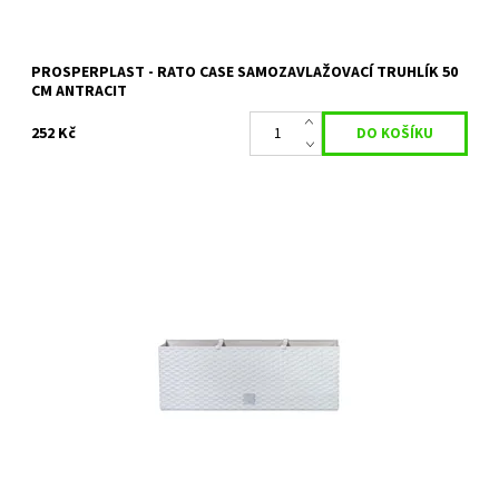
PROSPERPLAST - RATO CASE SAMOZAVLAŽOVACÍ TRUHLÍK 50
CM ANTRACIT
252 Kč
Samozavlažovací truhlík RATO CASE věrně napodobuje strukturu
přírodního pleteného ratanu.
Dostupnost:
Skladem 1 ks
Kód:
10875
Značka:
PROSPERPLAST
Záruka:
2 roky