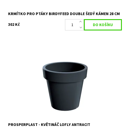
KRMÍTKO PRO PTÁKY BIRDYFEED DOUBLE ŠEDÝ KÁMEN 28 CM
302 Kč
LOFLY plastový květináč
Dostupnost:
Skladem 10 ks
Kód:
11490/S.1
Značka:
PROSPERPLAST
Záruka:
2 roky
PROSPERPLAST - KVĚTINÁČ LOFLY ANTRACIT