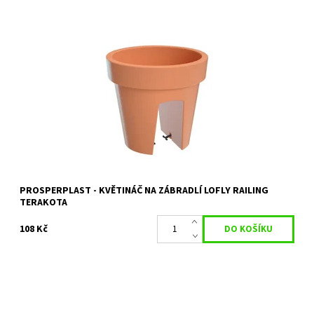
KVĚTINÁČ NA ZÁBRADLÍ LOFLY RAILING ŠEDÝ KÁMEN 24,5 CM
Dostupnost:
Objednáno
Kód:
11466
Značka:
PROSPERPLAST
Záruka:
2 roky
PROSPERPLAST - KVĚTINÁČ NA ZÁBRADLÍ LOFLY RAILING
TERAKOTA
108 Kč