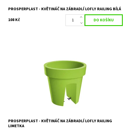
PROSPERPLAST - KVĚTINÁČ NA ZÁBRADLÍ LOFLY RAILING BÍLÁ
108 Kč
KVĚTINÁČ NA ZÁBRADLÍ LOFLY RAILING ŠEDÝ KÁMEN 24,5 CM
Dostupnost:
Skladem 3 ks
Kód:
11469
Značka:
PROSPERPLAST
Záruka:
2 roky
PROSPERPLAST - KVĚTINÁČ NA ZÁBRADLÍ LOFLY RAILING
LIMETKA