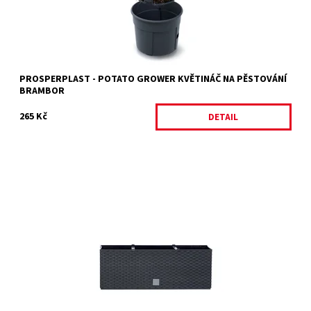
Značka:
PROSPERPLAST
Záruka:
2 roky
PROSPERPLAST - POTATO GROWER KVĚTINÁČ NA PĚSTOVÁNÍ
BRAMBOR
265 Kč
DETAIL
Samozavlažovací truhlík RATO CASE věrně napodobuje strukturu
přírodního pleteného ratanu.
Dostupnost:
Skladem 4 ks
Kód:
10869
Značka:
PROSPERPLAST
Záruka:
2 roky