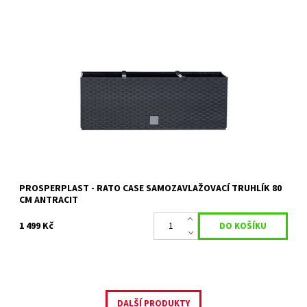
Samozavlažovací truhlík RATO CASE věrně napodobuje strukturu
přírodního pleteného ratanu.
Dostupnost:
Skladem 2 ks
Kód:
19055
Značka:
PROSPERPLAST
Záruka:
2 roky
PROSPERPLAST - RATO CASE SAMOZAVLAŽOVACÍ TRUHLÍK 80
CM ANTRACIT
1 499 Kč
DALŠÍ PRODUKTY