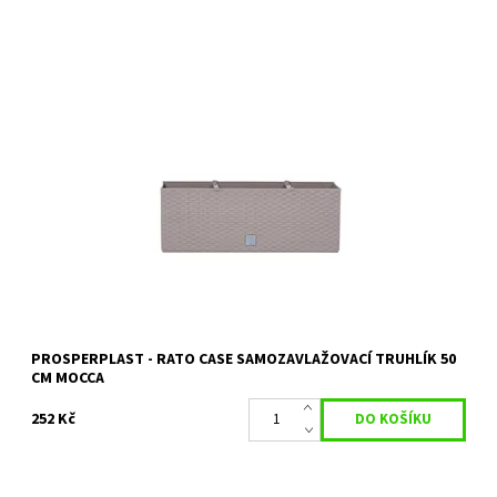
Samozavlažovací truhlík RATO CASE věrně napodobuje strukturu
přírodního pleteného ratanu.
Dostupnost:
Skladem 6 ks
Kód:
10878
Značka:
PROSPERPLAST
Záruka:
2 roky
PROSPERPLAST - RATO CASE SAMOZAVLAŽOVACÍ TRUHLÍK 50
CM MOCCA
252 Kč