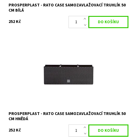
PROSPERPLAST - RATO CASE SAMOZAVLAŽOVACÍ TRUHLÍK 50
CM BÍLÁ
252 Kč
Samozavlažovací truhlík RATO CASE věrně napodobuje strukturu
přírodního pleteného ratanu.
Dostupnost:
Objednáno
Kód:
10884
Značka:
PROSPERPLAST
Záruka:
2 roky
PROSPERPLAST - RATO CASE SAMOZAVLAŽOVACÍ TRUHLÍK 50
CM HNĚDÁ
252 Kč