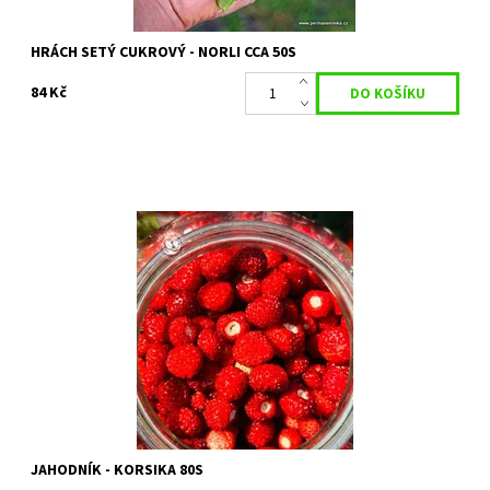
HRÁCH SETÝ CUKROVÝ - NORLI CCA 50S
84 Kč
| JAHODNÍK OBECNÝ | FRAGARIA VESCA |
Dostupnost:
Skladem 1 ks
Kód:
80/2101
Značka:
PERMASEMÍNKA
JAHODNÍK - KORSIKA 80S