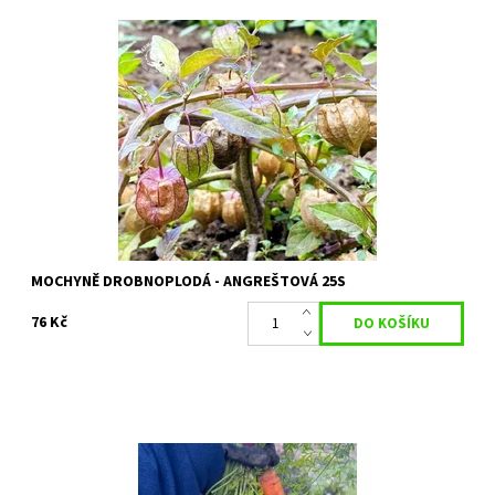
Mochyně drobnoplodá (Physalis angulata)
Dostupnost:
Skladem 3 ks
Kód:
80/1960
Značka:
PERMASEMÍNKA
MOCHYNĚ DROBNOPLODÁ - ANGREŠTOVÁ 25S
76 Kč
Nantese di Chioggia 2