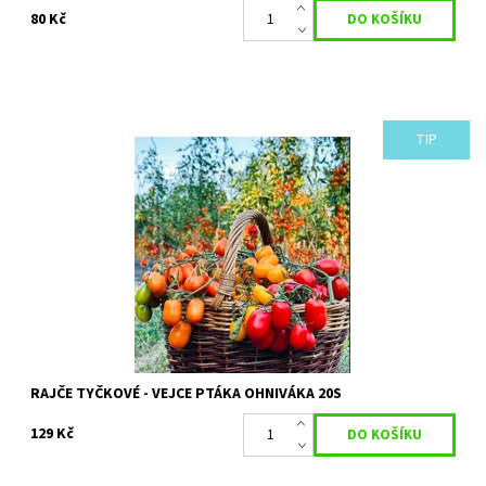
80 Kč
TIP
Rajče tyčkové - velmi rané.
Dostupnost:
Skladem 16 ks
Kód:
34154
Značka:
PERMASEMÍNKA
RAJČE TYČKOVÉ - VEJCE PTÁKA OHNIVÁKA 20S
129 Kč