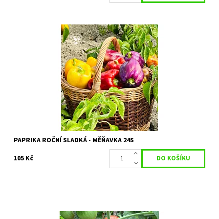
Paprika roční sladká (Capsicum annuum) MĚŇAVKA, která má
zelené, fialové, červené, žluté a oranžové plody.
Dostupnost:
Skladem 1 ks
Kód:
80/1939
Značka:
PERMASEMÍNKA
PAPRIKA ROČNÍ SLADKÁ - MĚŇAVKA 24S
105 Kč