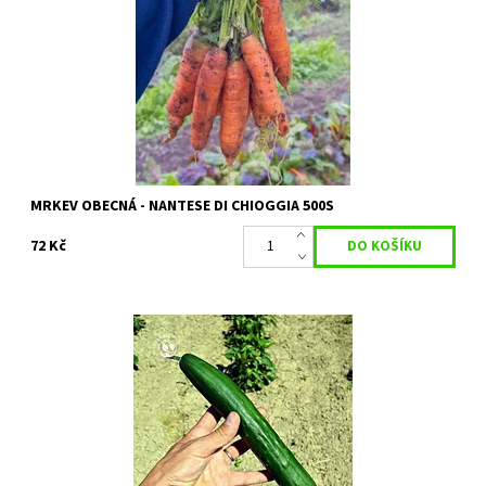
Dostupnost:
Skladem 1 ks
Kód:
80/2100
Značka:
PERMASEMÍNKA
MRKEV OBECNÁ - NANTESE DI CHIOGGIA 500S
72 Kč
Gergana je vzácná nehybridních odrůda okurky hadovky.
Dostupnost:
Skladem 3 ks
Kód:
80/1907
Značka:
PERMASEMÍNKA