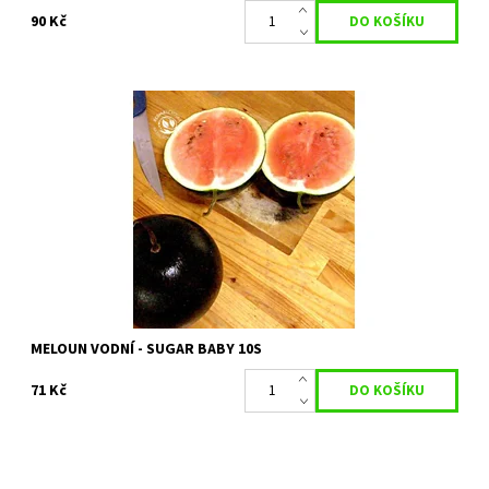
90 Kč
MELOUN VODNÍ | CITRULLUS LANATUS
Dostupnost:
Skladem 2 ks
Kód:
80/2102
Značka:
PERMASEMÍNKA
MELOUN VODNÍ - SUGAR BABY 10S
71 Kč