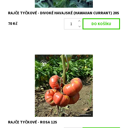
RAJČE TYČKOVÉ - DIVOKÉ HAVAJSKÉ (HAWAIIAN CURRANT) 20S
70 Kč
Rajče tyčkové (Solanum lycopersicum)
Dostupnost:
Skladem 3 ks
Kód:
80/1961
Značka:
PERMASEMÍNKA
RAJČE TYČKOVÉ - ROSA 12S