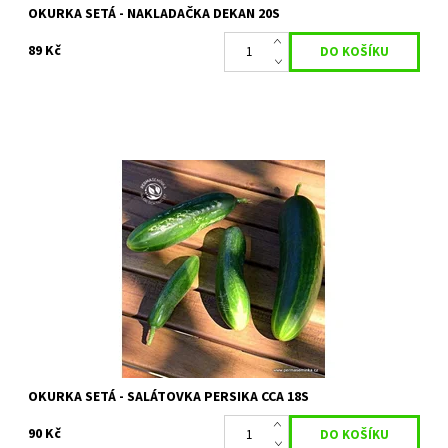
OKURKA SETÁ - NAKLADAČKA DEKAN 20S
89 Kč
| OKURKA SETÁ | CUCUMIS SATIVUS |
Dostupnost:
Skladem 1 ks
Kód:
80/2099
Značka:
PERMASEMÍNKA
OKURKA SETÁ - SALÁTOVKA PERSIKA CCA 18S
90 Kč