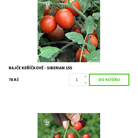
Rajče keříčkové - SIBERIAN
Dostupnost:
Skladem 1 ks
Kód:
80/1962
Značka:
PERMASEMÍNKA
RAJČE KEŘÍČKOVÉ - SIBERIAN 15S
76 Kč
Velmi lahodné rajče, nenáročné na pěstování, částečně odolné
proti plísni bramborové. Vyznačuje se neuvěřitelně bujným
růstem!