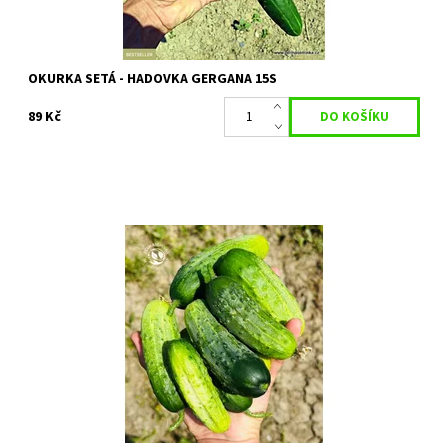
OKURKA SETÁ - HADOVKA GERGANA 15S
89 Kč
Odrůda Dekan nasazuje protáhlé plody délky do 17 cm. Jedná se
o okurku typu nakládačka. Má však univerzální využití. Hodí se ke
konzumaci za...
Dostupnost:
Skladem 2 ks
Kód:
80/1946
Značka:
PERMASEMÍNKA