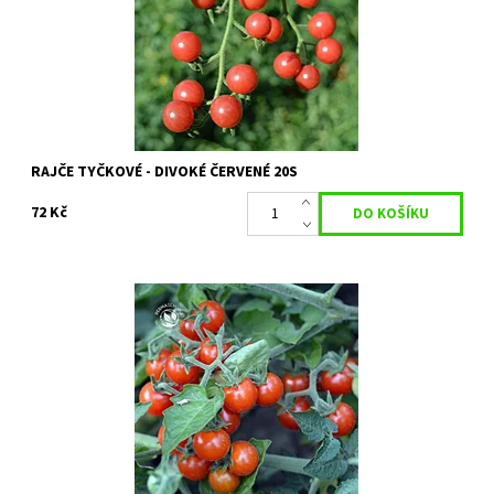
Dostupnost:
Na objednání, skladem do 3 dnů
Kód:
80/1945
Značka:
PERMASEMÍNKA
RAJČE TYČKOVÉ - DIVOKÉ ČERVENÉ 20S
72 Kč
Rajče tyčkové - Divoké havajské (HAWAIIAN CURRANT) - Extrémně
cukernaté rajče.
Dostupnost:
Skladem 6 ks
Kód:
80/1938
Značka:
PERMASEMÍNKA