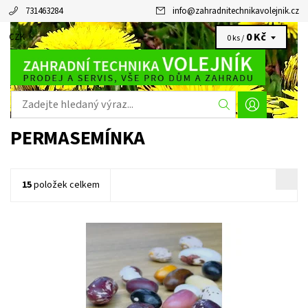
731463284
info
@
zahradnitechnikavolejnik.cz
0 Kč
CZK
0 ks /
PERMASEMÍNKA
15
položek celkem
Limitovaná edice pestrých fazolí.
Dostupnost:
Skladem 4 ks
Kód:
80/2008
Značka:
PERMASEMÍNKA