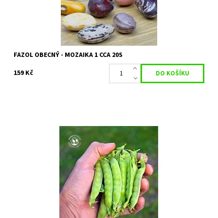
FAZOL OBECNÝ - MOZAIKA 1 CCA 20S
159 Kč
| HRÁCH CUKROVÝ | PISUM SATIVUM |
Dostupnost:
Skladem 1 ks
Kód:
80/2098
Značka:
PERMASEMÍNKA