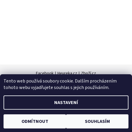
Facebook
|
Heureka.cz
|
Zboží.cz
Tento web používá soubory cookie. Dalším procházením
tohoto webu vyjadřujete souhlas s jejich používáním.
2026 © Zahradní technika VOLEJNÍK, všechna práva vyhrazena
NASTAVENÍ
Vytvořil Shoptet
ODMÍTNOUT
SOUHLASÍM