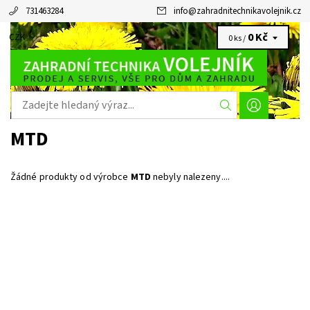
731463284
info
@
zahradnitechnikavolejnik.cz
0 Kč
CZK
0 ks /
MTD
Žádné produkty od výrobce
MTD
nebyly nalezeny....