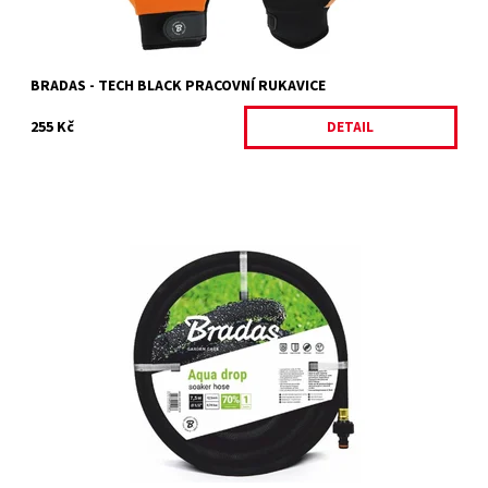
BRADAS - TECH BLACK PRACOVNÍ RUKAVICE
255 Kč
DETAIL
Zahradní hadice průsaková 1/2" - slouží na zavlažovaní živých
plotů, květinových záhonů, skalek nebo zeleninových zahrádek.
50 a...
Dostupnost:
Skladem 1 ks
Kód:
26953/7-5
Značka:
BRADAS