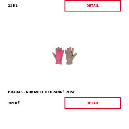
31 Kč
DETAIL
Rukavice ochranné Rukavice z polyesteru a spandexu - steh
13.Pěnové latexové prsty.Odolnost proti proříznutí a roztržení
Dostupnost:
Skladem 4 ks
Kód:
30533/6
Značka:
BRADAS
BRADAS - RUKAVICE OCHRANNÉ ROSE
209 Kč
DETAIL