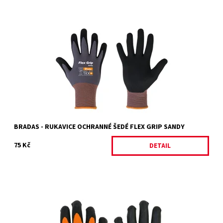
Rukavice ochranné ŠEDÉ FLEX SANDY Rukavice z pleteného
nylonu s přídavkem spandexu - steh 15.Nekluzný povrch rukavic z
pískovaného nitrilu....
Dostupnost:
Skladem 8 ks
Kód:
22737/9
Značka:
BRADAS
BRADAS - RUKAVICE OCHRANNÉ ŠEDÉ FLEX GRIP SANDY
75 Kč
DETAIL
Rukavice ochranné zimní č.10 WINTER FOX Latexem potažené