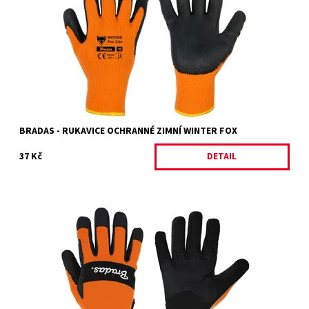
rukavice s hrubou strukturou - zateplené. Vyrobeno z bavlněného
úpletu - steh 10....
Dostupnost:
Skladem
Kód:
30891/9
Značka:
BRADAS
BRADAS - RUKAVICE OCHRANNÉ ZIMNÍ WINTER FOX
37 Kč
DETAIL
Výhody rukavic Tech BLACK: Prodloužená manžeta pro větší
ochranu Odolná, měkká syntetická kůže na úchopové části
rukavic Polstrovaný elastický...
Dostupnost:
Skladem 3 ks
Kód:
23706/10
Značka:
BRADAS