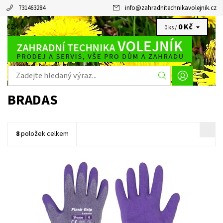
731463284
info
@
zahradnitechnikavolejnik.cz
0 Kč
CZK
0 ks /
BRADAS
8
položek celkem
RUKAVICE OCHRANNÉ FIALOVÉ LAVENDER
Dostupnost:
Objednáno
Kód:
20822/7
Značka:
BRADAS