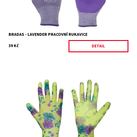
BRADAS - LAVENDER PRACOVNÍ RUKAVICE
39 Kč
DETAIL
RUKAVICE OCHRANNÉ PURE FLOXY
Dostupnost:
Vyprodáno
Kód:
20819/8
Značka:
BRADAS