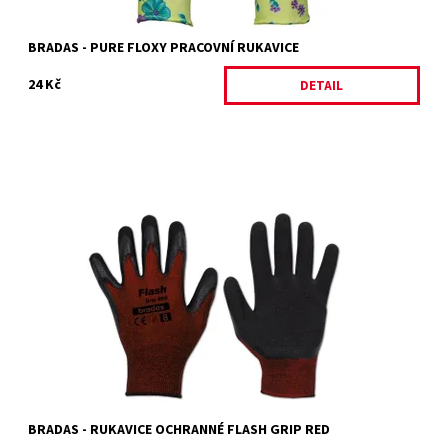
BRADAS - PURE FLOXY PRACOVNÍ RUKAVICE
24 Kč
DETAIL
Rukavice ochranné Rukavice z polyesteru a spandexu - steh
13.Pěnové latexové prsty.Odolnost proti proříznutí a roztržení
Dostupnost:
Skladem 3 ks
Kód:
27361/8
Značka:
BRADAS
BRADAS - RUKAVICE OCHRANNÉ FLASH GRIP RED