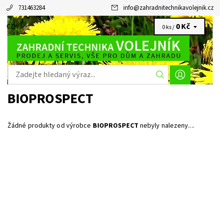
731463284
info
@
zahradnitechnikavolejnik.cz
0 Kč
CZK
0 ks /
BIOPROSPECT
Žádné produkty od výrobce
BIOPROSPECT
nebyly nalezeny....