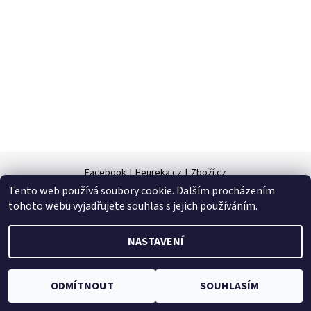
Facebook
|
Heureka.cz
|
Zboží.cz
Tento web používá soubory cookie. Dalším procházením
tohoto webu vyjadřujete souhlas s jejich používáním.
2026 © Zahradní technika VOLEJNÍK, všechna práva vyhrazena
NASTAVENÍ
Vytvořil Shoptet
ODMÍTNOUT
SOUHLASÍM