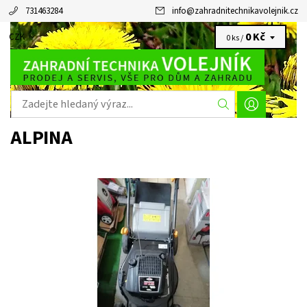
731463284
info
@
zahradnitechnikavolejnik.cz
0 Kč
CZK
0 ks /
ALPINA
A 510 WSBX Benzinová s pojezdem 4 v 1 na 2000 m powered by
B&S
Dostupnost:
Vyprodáno
Kód:
11757
Značka:
ALPINA
Záruka:
2 roky