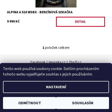
ALPINA A 510 WSBX - BENZÍNOVÁ SEKAČKA
9 990 Kč
DETAIL
1
položek celkem
Facebook
|
Heureka.cz
|
Zboží.cz
Tento web používá soubory cookie. Dalším procházením
tohoto webu vyjadřujete souhlas s jejich používáním.
2026 © Zahradní technika VOLEJNÍK, všechna práva vyhrazena
NASTAVENÍ
Vytvořil Shoptet
ODMÍTNOUT
SOUHLASÍM