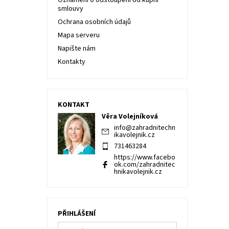
Oznámení o odstoupení od kupní
smlouvy
Ochrana osobních údajů
Mapa serveru
Napište nám
Kontakty
KONTAKT
Věra Volejníková
info
@
zahradnitechn
ikavolejnik.cz
731463284
https://www.facebo
ok.com/zahradnitec
hnikavolejnik.cz
PŘIHLÁŠENÍ