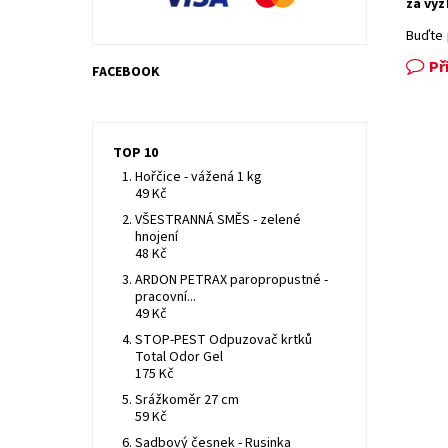
za vyz
Buďte 
Př
FACEBOOK
TOP 10
Hořčice - vážená 1 kg
49 Kč
VŠESTRANNÁ SMĚS - zelené
hnojení
48 Kč
ARDON PETRAX paropropustné -
pracovní...
49 Kč
STOP-PEST Odpuzovač krtků
Total Odor Gel
175 Kč
Srážkoměr 27 cm
59 Kč
Sadbový česnek - Rusinka