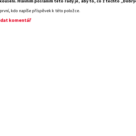
koušení. Hlavním posláním této řady je, aby to, co z těchto „Dob
první, kdo napíše příspěvek k této položce.
idat komentář