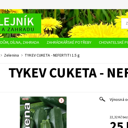
DŮM, DÍLNA, ZAHRADA
ZAHRÁDKÁŘSKÉ POTŘEBY
CHOVATELSKÉ P
OBCHODNÍ PODMÍNKY
OCHRANA OSOBNÍCH ÚDAJŮ
NAPIŠTE NÁM
Zelenina
TYKEV CUKETA - NEFERTITI 1.5 g
TYKEV CUKETA - NEF
Výnosná od
22,32 K
25 