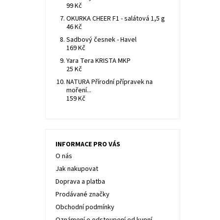
99 Kč
OKURKA CHEER F1 - salátová 1,5 g
46 Kč
Sadbový česnek - Havel
169 Kč
Yara Tera KRISTA MKP
25 Kč
NATURA Přírodní přípravek na
moření...
159 Kč
INFORMACE PRO VÁS
O nás
Jak nakupovat
Doprava a platba
Prodávané značky
Obchodní podmínky