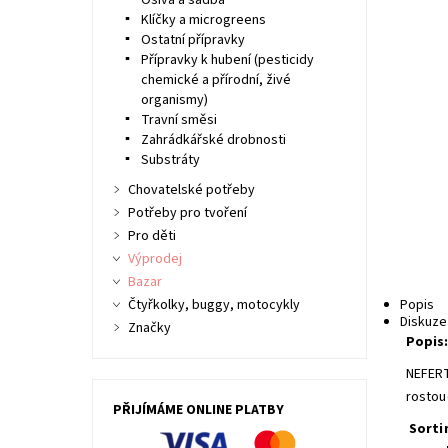
Osiva a sadba
Klíčky a microgreens
Ostatní přípravky
Přípravky k hubení (pesticidy
chemické a přírodní, živé
organismy)
Travní směsi
Zahrádkářské drobnosti
Substráty
Chovatelské potřeby
Potřeby pro tvoření
Pro děti
Výprodej
Bazar
Čtyřkolky, buggy, motocykly
Popis
Diskuze
Značky
Popis
NEFERT
rostou
PŘIJÍMÁME ONLINE PLATBY
Sorti