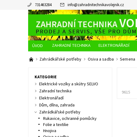
731463284
info
@
zahradnitechnikavolejnik.cz
ZAHRADNÍ TECHNIKA
ELEKTRONÁŘADÍ
O NÁS
JAK NAKUPOVAT
DOPRAVA A PLATBA
Zahrádkářské potřeby
Osiva a sadba
Semena
KATEGORIE
Elektrické vozíky a skútry SELVO
Zahradní technika
9615
Elektronářadí
Dům, dílna, zahrada
Zahrádkářské potřeby
Rukavice, ochranné pomůcky
Folie a textilie
Hnojiva