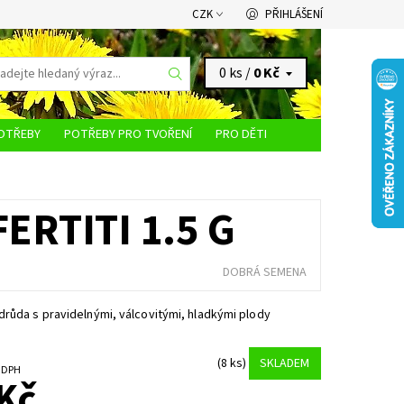
CZK
PŘIHLÁŠENÍ
0 ks /
0 Kč
OTŘEBY
POTŘEBY PRO TVOŘENÍ
PRO DĚTI
KONTAKTY
ERTITI 1.5 G
DOBRÁ SEMENA
růda s pravidelnými, válcovitými, hladkými plody
(8 ks)
SKLADEM
č bez DPH
Kč