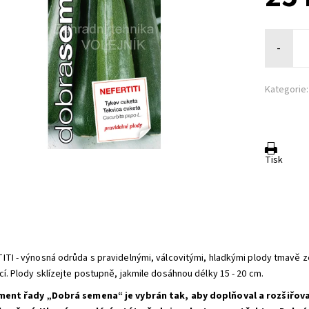
-
Kategorie:
Tisk
:
ITI - výnosná odrůda s pravidelnými, válcovitými, hladkými plody tmavě ze
cí. Plody sklízejte postupně, jakmile dosáhnou délky 15 - 20 cm.
ment řady „Dobrá semena“ je vybrán tak, aby doplňoval a rozšiřoval