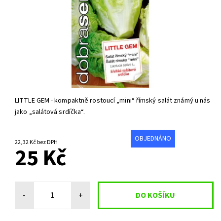
LITTLE GEM - kompaktně rostoucí „mini“ římský salát známý u nás
jako „salátová srdíčka“.
OBJEDNÁNO
22,32 Kč bez DPH
25 Kč
-
+