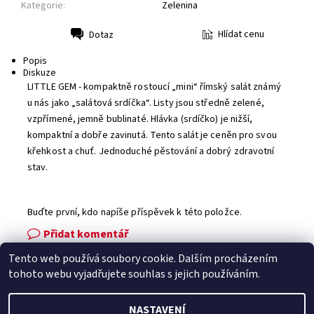
Kategorie:
Zelenina
Hlídat cenu
Dotaz
Tisk
Popis
Diskuze
LITTLE GEM - kompaktně rostoucí „mini“ římský salát známý
u nás jako „salátová srdíčka“. Listy jsou středně zelené,
vzpřímené, jemně bublinaté. Hlávka (srdíčko) je nižší,
kompaktní a dobře zavinutá. Tento salát je ceněn pro svou
křehkost a chuť. Jednoduché pěstování a dobrý zdravotní
stav.
Buďte první, kdo napíše příspěvek k této položce.
Přidat komentář
Tento web používá soubory cookie. Dalším procházením
Facebook
|
Heureka.cz
|
Zboží.cz
tohoto webu vyjadřujete souhlas s jejich používáním.
NASTAVENÍ