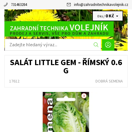
731463284
info
@
zahradnitechnikavolejnik.cz
0 Kč
CZK
0 ks /
SALÁT LITTLE GEM - ŘÍMSKÝ 0.6
G
17612
DOBRÁ SEMENA