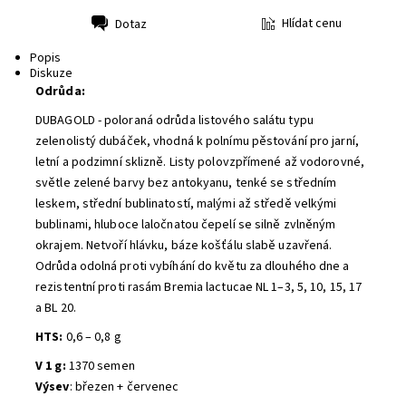
Hlídat cenu
Dotaz
Tisk
Popis
Diskuze
Odrůda:
DUBAGOLD - poloraná odrůda listového salátu typu
zelenolistý dubáček, vhodná k polnímu pěstování pro jarní,
letní a podzimní sklizně. Listy polovzpřímené až vodorovné,
světle zelené barvy bez antokyanu, tenké se středním
leskem, střední bublinatostí, malými až středě velkými
bublinami, hluboce laločnatou čepelí se silně zvlněným
okrajem. Netvoří hlávku, báze košťálu slabě uzavřená.
Odrůda odolná proti vybíhání do květu za dlouhého dne a
rezistentní proti rasám Bremia lactucae NL 1–3, 5, 10, 15, 17
a BL 20.
HTS:
0,6 – 0,8 g
V 1 g:
1370 semen
Výsev
: březen + červenec