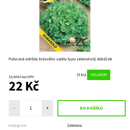
Poloraná odrůda listového salátu typu zelenolistý dubáček
(3 ks)
SKLADEM
19,64 Kč bez DPH
22 Kč
-
+
Kategorie:
Zelenina