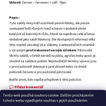
Sklizeň
: červen – červenec + září - říjen
Popis:
Tyto saláty nevytváří uzavřené pevné hlávky, ale pouze
seskupení listů různých tvarů a barev v podobě ploše
kulatých až kulovitých růžic, které se najednou celé uříznou
obdobně jako salát hlávkový. Dle dostupných informací díky
této stavbě obsahují více vlákniny a antioxidačních vitamínů
s výrazným
protirakovinotvorným účinkem
. Pěstování
těchto salátů, včetně nároků na půdu, agrotechniku apod. je
shodné se salátem polním. Nejvhodnější termíny výsevu jsou
v první polovině dubna pro jarní sklizeň nebo ve druhé
polovině července pro podzimní pěstování.
Buďte první, kdo napíše příspěvek k této položce.
Přidat komentář
Tento web používá soubory cookie. Dalším procházením
Facebook
|
Heureka.cz
|
Zboží.cz
tohoto webu vyjadřujete souhlas s jejich používáním.