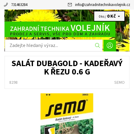
731463284
info
@
zahradnitechnikavolejnik.cz
0 Kč
CZK
0 ks /
SALÁT DUBAGOLD - KADEŘAVÝ
K ŘEZU 0.6 G
8298
SEMO