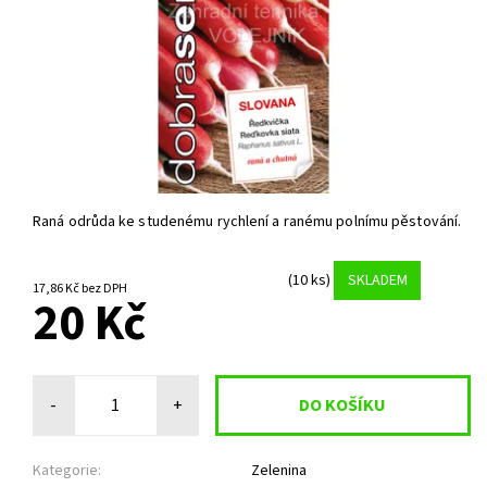
Raná odrůda ke studenému rychlení a ranému polnímu pěstování.
(10 ks)
SKLADEM
17,86 Kč bez DPH
20 Kč
-
+
Kategorie:
Zelenina