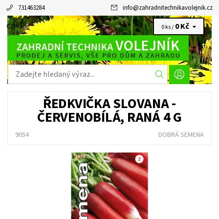
731463284
info
@
zahradnitechnikavolejnik.cz
0 Kč
CZK
0 ks /
ŘEDKVIČKA SLOVANA -
ČERVENOBÍLÁ, RANÁ 4 G
9054
DOBRÁ SEMENA