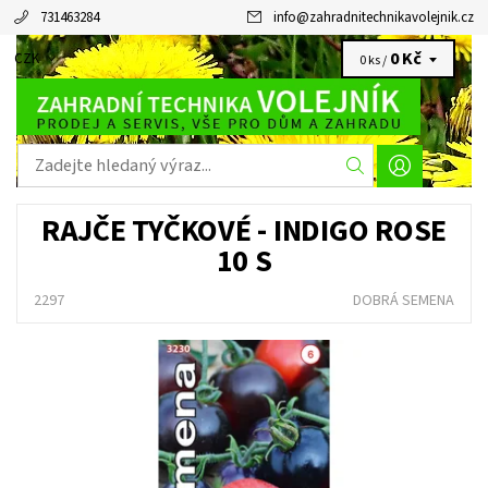
731463284
info
@
zahradnitechnikavolejnik.cz
0 Kč
CZK
0 ks /
RAJČE TYČKOVÉ - INDIGO ROSE
10 S
2297
DOBRÁ SEMENA