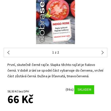
1
z 2
První, skutečně černé rajče. Slupka těchto rajčat je fialovo
černá. V době zrání se spodní část vybarvuje do červena, vrchní
část zůstává černá. Dužina je šťavnatá, tmavočervená.
(9 ks)
SKLADEM
58,93 Kč bez DPH
66 Kč