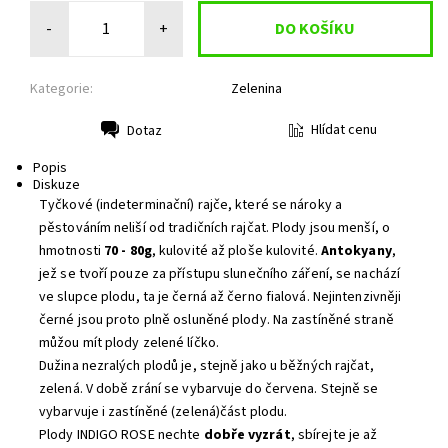
-
+
Kategorie:
Zelenina
Hlídat cenu
Dotaz
Tisk
Popis
Diskuze
Tyčkové (indeterminační) rajče, které se nároky a
pěstováním neliší od tradičních rajčat. Plody jsou menší, o
hmotnosti
70 - 80g
, kulovité až ploše kulovité.
Antokyany
,
jež se tvoří pouze za přístupu slunečního záření, se nachází
ve slupce plodu, ta je černá až černo fialová. Nejintenzivněji
černé jsou proto plně osluněné plody. Na zastíněné straně
můžou mít plody zelené líčko.
Dužina nezralých plodů je, stejně jako u běžných rajčat,
zelená. V době zrání se vybarvuje do červena. Stejně se
vybarvuje i zastíněné (zelená)část plodu.
Plody INDIGO ROSE nechte
dobře vyzrát
, sbírejte je až