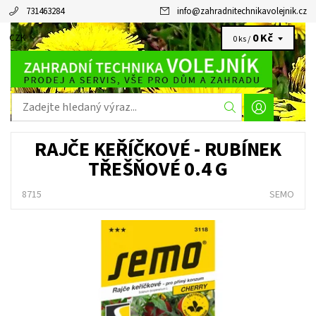
731463284
info
@
zahradnitechnikavolejnik.cz
0 Kč
CZK
0 ks /
RAJČE KEŘÍČKOVÉ - RUBÍNEK
TŘEŠŇOVÉ 0.4 G
8715
SEMO