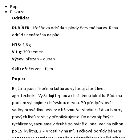
Tisk
Popis
Diskuze
Odrůda:
RUBÍNEK -
třešňová odrůda s plody červené barvy. Raná
odrůda nenáročná na půdu.
HTS
: 2,6 g
V 1 g
: 390 semen
Výsev
: březen – duben
Sklizeň
: červen - říjen
Popis:
Rajčata jsou náročnou kulturou vyžadující pečlivou
agrotechniku. Vyžadují teplou a chráněnou lokalitu. Půdu na
podzim vyhnojíme chlévskou mrvou. Při předpěstování
sadby provádíme výsev v březnu. Ve stadiu začátku tvorby
pravých listů rostliny přepikýrujeme. Do nevytápěných
rychlíren vysazujeme v druhé polovině dubna, ven na záhon
2
po 15. květnu, 3 – 4 rostliny na m
. Tyčkové odrůdy během