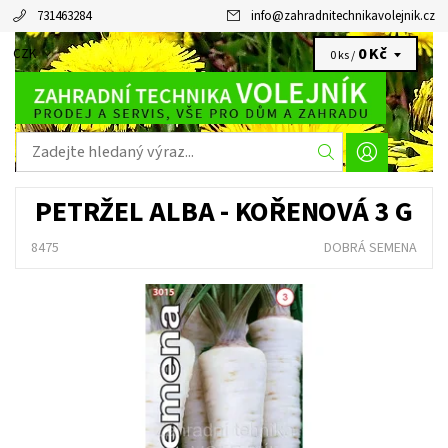
731463284
info
@
zahradnitechnikavolejnik.cz
0 Kč
CZK
0 ks /
PETRŽEL ALBA - KOŘENOVÁ 3 G
8475
DOBRÁ SEMENA