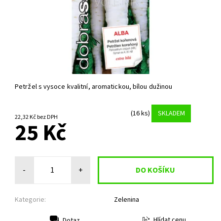
Petržel s vysoce kvalitní, aromatickou, bílou dužinou
(16 ks)
SKLADEM
22,32 Kč bez DPH
25 Kč
-
+
Kategorie:
Zelenina
Hlídat cenu
Dotaz