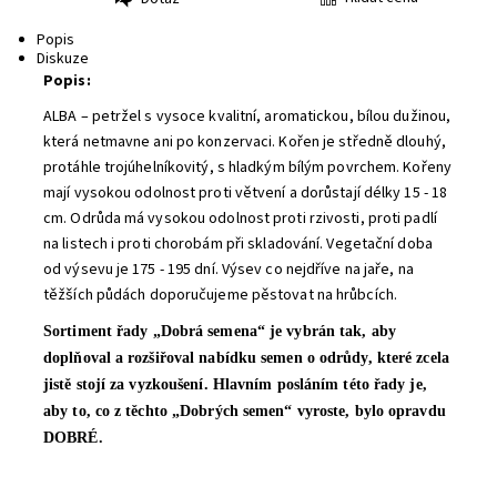
Tisk
Popis
Diskuze
Popis:
ALBA – petržel s vysoce kvalitní, aromatickou, bílou dužinou,
která netmavne ani po konzervaci. Kořen je středně dlouhý,
protáhle trojúhelníkovitý, s hladkým bílým povrchem. Kořeny
mají vysokou odolnost proti větvení a dorůstají délky 15 - 18
cm. Odrůda má vysokou odolnost proti rzivosti, proti padlí
na listech i proti chorobám při skladování. Vegetační doba
od výsevu je 175 - 195 dní. Výsev co nejdříve na jaře, na
těžších půdách doporučujeme pěstovat na hrůbcích.
Sortiment řady „Dobrá semena“ je vybrán tak, aby
doplňoval a rozšiřoval nabídku semen o odrůdy, které zcela
jistě stojí za vyzkoušení. Hlavním posláním této řady je,
aby to, co z těchto „Dobrých semen“ vyroste, bylo opravdu
DOBRÉ.