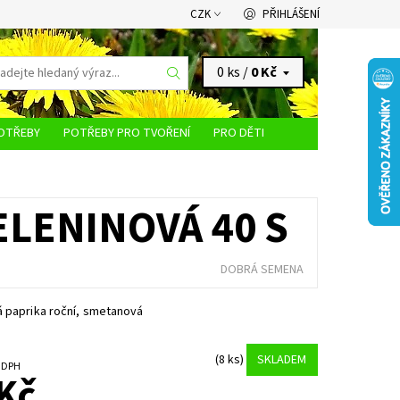
CZK
PŘIHLÁŠENÍ
0 ks /
0 Kč
OTŘEBY
POTŘEBY PRO TVOŘENÍ
PRO DĚTI
KONTAKTY
ELENINOVÁ 40 S
DOBRÁ SEMENA
á paprika roční, smetanová
(8 ks)
SKLADEM
č bez DPH
Kč