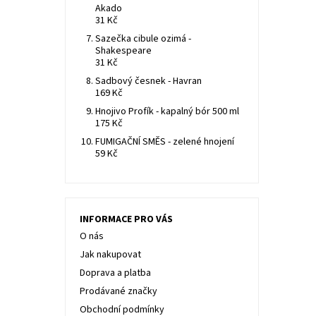
Akado
31 Kč
Sazečka cibule ozimá -
Shakespeare
31 Kč
Sadbový česnek - Havran
169 Kč
Hnojivo Profík - kapalný bór 500 ml
175 Kč
FUMIGAČNÍ SMĚS - zelené hnojení
59 Kč
INFORMACE PRO VÁS
O nás
Jak nakupovat
Doprava a platba
Prodávané značky
Obchodní podmínky