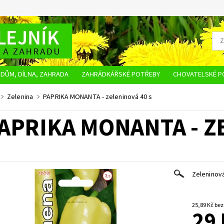
DŮM, DÍLNA, ZAHRADA
ZAHRÁDKÁŘSKÉ POTŘEBY
CHOVATELSKÉ P
OBCHODNÍ PODMÍNKY
OCHRANA OSOBNÍCH ÚDAJŮ
NAPIŠTE NÁM
Zelenina
PAPRIKA MONANTA - zeleninová 40 s
APRIKA MONANTA - Z
Zeleninov
25,89 K
29 