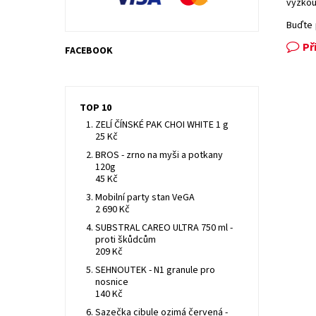
vyzkou
Buďte 
Př
FACEBOOK
TOP 10
ZELÍ ČÍNSKÉ PAK CHOI WHITE 1 g
25 Kč
BROS - zrno na myši a potkany
120g
45 Kč
Mobilní party stan VeGA
2 690 Kč
SUBSTRAL CAREO ULTRA 750 ml -
proti škůdcům
209 Kč
SEHNOUTEK - N1 granule pro
nosnice
140 Kč
Sazečka cibule ozimá červená -