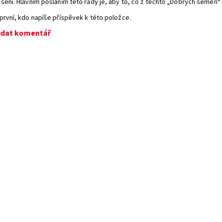
šení. Hlavním posláním této řady je, aby to, co z těchto „Dobrých semen
první, kdo napíše příspěvek k této položce.
idat komentář