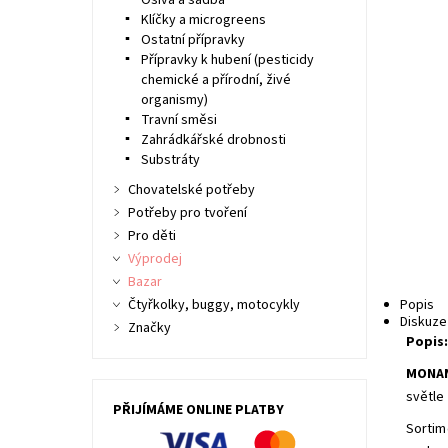
Osiva a sadba
Klíčky a microgreens
Ostatní přípravky
Přípravky k hubení (pesticidy
chemické a přírodní, živé
organismy)
Travní směsi
Zahrádkářské drobnosti
Substráty
Chovatelské potřeby
Potřeby pro tvoření
Pro děti
Výprodej
Bazar
Čtyřkolky, buggy, motocykly
Popis
Diskuze
Značky
Popis
MONAN
světle 
PŘIJÍMÁME ONLINE PLATBY
Sortim