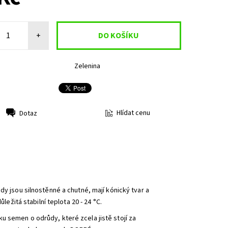
+
Zelenina
Hlídat cenu
Dotaz
ody jsou silnostěnné a chutné, mají kónický tvar a
ležitá stabilní teplota 20 - 24 °C.
ku semen o odrůdy, které zcela jistě stojí za