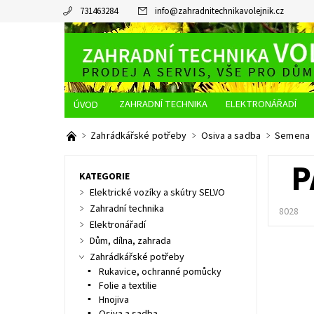
731463284
info
@
zahradnitechnikavolejnik.cz
ZAHRADNÍ TECHNIKA
ELEKTRONÁŘADÍ
O NÁS
JAK NAKUPOVAT
DOPRAVA A PLATBA
Zahrádkářské potřeby
Osiva a sadba
Semena
P
KATEGORIE
Elektrické vozíky a skútry SELVO
Zahradní technika
8028
Elektronářadí
Dům, dílna, zahrada
Zahrádkářské potřeby
Rukavice, ochranné pomůcky
Folie a textilie
Hnojiva