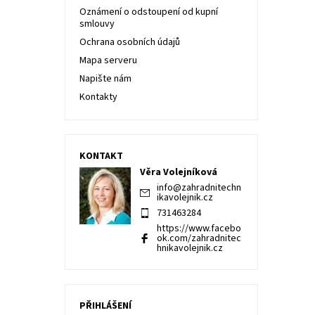
Oznámení o odstoupení od kupní
smlouvy
Ochrana osobních údajů
Mapa serveru
Napište nám
Kontakty
KONTAKT
Věra Volejníková
info
@
zahradnitechn
ikavolejnik.cz
731463284
https://www.facebo
ok.com/zahradnitec
hnikavolejnik.cz
PŘIHLÁŠENÍ