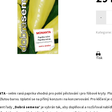
-
Kategorie:
Tisk
:
TA -
velmi raná paprika vhodná pro polní pěstování i pro fóliové kryty. Pl
žlutou barvu. Uplatní se na přímý konzum i na konzervování. Pro klíčení je dů
ent řady „
Dobrá semena
“ je vybrán tak, aby doplňoval a rozšiřoval nabíd