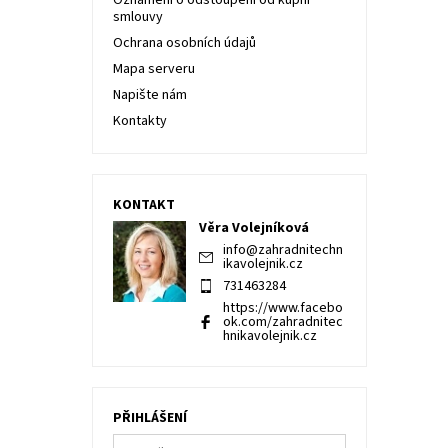
Oznámení o odstoupení od kupní
smlouvy
Ochrana osobních údajů
Mapa serveru
Napište nám
Kontakty
KONTAKT
Věra Volejníková
info
@
zahradnitechn
ikavolejnik.cz
731463284
https://www.facebo
ok.com/zahradnitec
hnikavolejnik.cz
PŘIHLÁŠENÍ