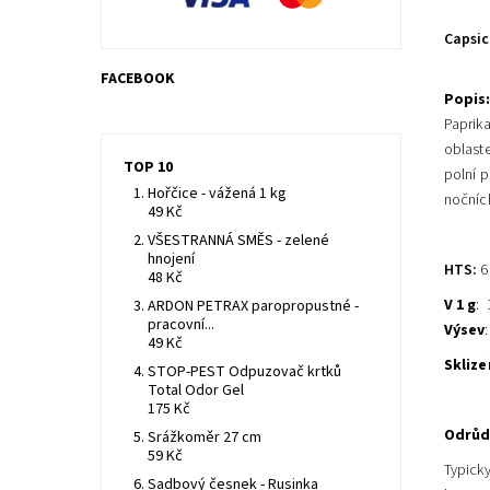
Capsic
FACEBOOK
Popis
Paprika
oblast
TOP 10
polní p
Hořčice - vážená 1 kg
nočníc
49 Kč
VŠESTRANNÁ SMĚS - zelené
hnojení
HTS:
6
48 Kč
V 1 g
:
ARDON PETRAX paropropustné -
pracovní...
Výsev
49 Kč
Sklize
STOP-PEST Odpuzovač krtků
Total Odor Gel
175 Kč
Odrůd
Srážkoměr 27 cm
59 Kč
Typicky
Sadbový česnek - Rusinka