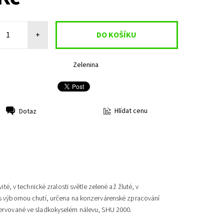
+
Zelenina
Hlídat cenu
Dotaz
té, v technické zralosti světle zelené až žluté, v
s výbornou chutí, určena na konzervárenské zpracování
zervované ve sladkokyselém nálevu, SHU 2000.