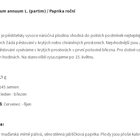
um annuum L. (partim) / Paprika roční
:
 je pěstitelsky vysoce náročná plodina vhodná do polních podmínek nejteplejší
ech žádá pěstování v krytých nebo chráněných prostorech. Nejvhodnější jso
ěstování vyséváme v krytých prostorách v první polovině března. Pro dobré vzchá
h hodinách. Na stanoviště vysazujeme po 15. květnu.
,9 g
 145 semen
: leden - březen
ň
: červenec - říjen
a:
 maďarská mírně pálivá, silnostěnná jablíčková paprika. Plody jsou ploše kulovi