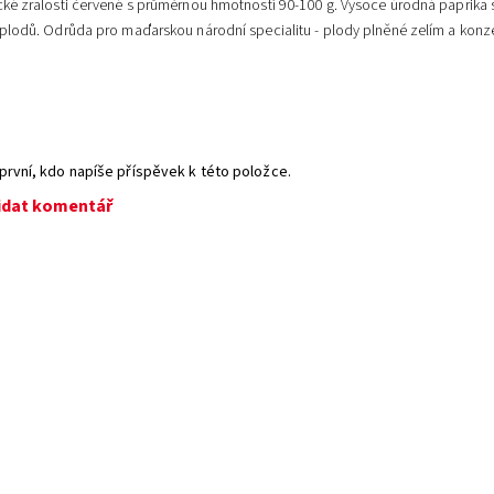
cké zralosti červené s průměrnou hmotností 90-100 g. Vysoce úrodná paprika 
 plodů. Odrůda pro maďarskou národní specialitu - plody plněné zelím a kon
první, kdo napíše příspěvek k této položce.
idat komentář