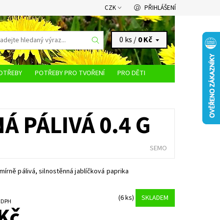
CZK
PŘIHLÁŠENÍ
0 ks /
0 Kč
OTŘEBY
POTŘEBY PRO TVOŘENÍ
PRO DĚTI
KONTAKTY
Á PÁLIVÁ 0.4 G
SEMO
írně pálivá, silnostěnná jablíčková paprika
(6 ks)
SKLADEM
č bez DPH
Kč