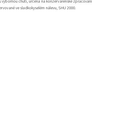
s výbornou chutí, určena na konzervárenské zpracování
zervované ve sladkokyselém nálevu, SHU 2000.