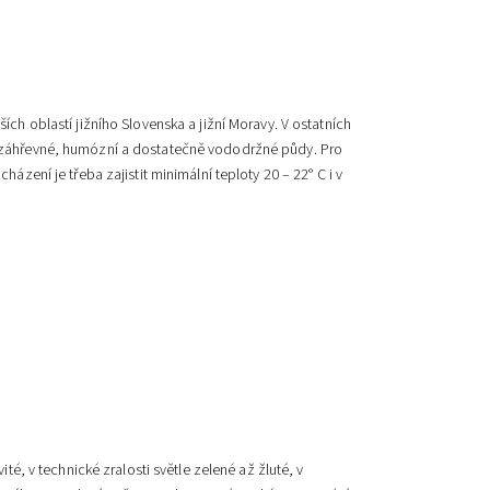
ch oblastí jižního Slovenska a jižní Moravy. V ostatních
u záhřevné, humózní a dostatečně vododržné půdy. Pro
zení je třeba zajistit minimální teploty 20 – 22° C i v
té, v technické zralosti světle zelené až žluté, v