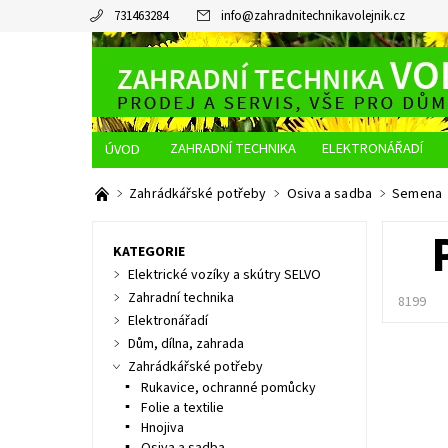
731463284
info
@
zahradnitechnikavolejnik.cz
ZAHRADNÍ TECHNIKA
ELEKTRONÁŘADÍ
O NÁS
JAK NAKUPOVAT
DOPRAVA A PLATBA
Zahrádkářské potřeby
Osiva a sadba
Semena
KATEGORIE
Elektrické vozíky a skútry SELVO
Zahradní technika
8199
Elektronářadí
Dům, dílna, zahrada
Zahrádkářské potřeby
Rukavice, ochranné pomůcky
Folie a textilie
Hnojiva