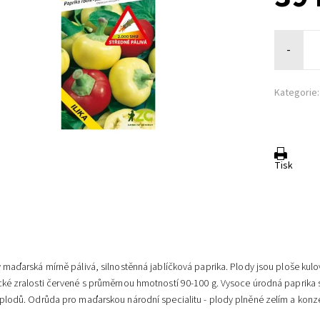
-
Kategorie:
Tisk
 maďarská mírně pálivá, silnostěnná jablíčková paprika. Plody jsou ploše kulovi
cké zralosti červené s průměrnou hmotností 90-100 g. Vysoce úrodná paprika 
 plodů. Odrůda pro maďarskou národní specialitu - plody plněné zelím a kon