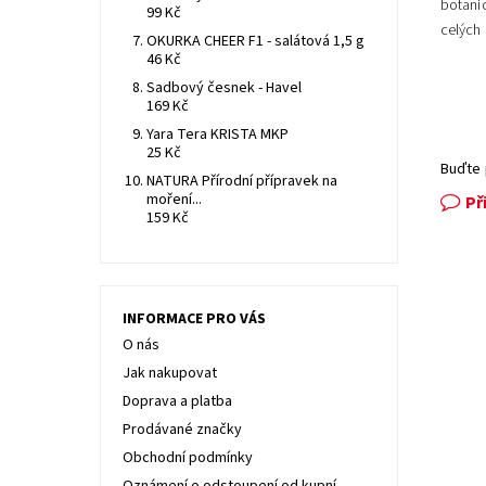
botani
99 Kč
celých
OKURKA CHEER F1 - salátová 1,5 g
46 Kč
Sadbový česnek - Havel
169 Kč
Yara Tera KRISTA MKP
25 Kč
Buďte 
NATURA Přírodní přípravek na
moření...
Př
159 Kč
INFORMACE PRO VÁS
O nás
Jak nakupovat
Doprava a platba
Prodávané značky
Obchodní podmínky