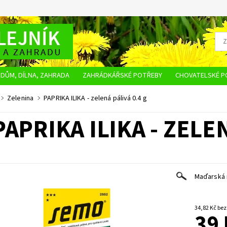
DŮM, DÍLNA, ZAHRADA
ZAHRÁDKÁŘSKÉ POTŘEBY
CHOVATELSKÉ P
OBCHODNÍ PODMÍNKY
OCHRANA OSOBNÍCH ÚDAJŮ
NAPIŠTE NÁM
Zelenina
PAPRIKA ILIKA - zelená pálivá 0.4 g
PAPRIKA ILIKA - ZELEN
Maďarská m
34,82 K
39 