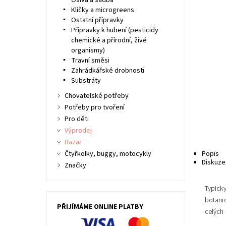
Osiva a sadba
Klíčky a microgreens
Ostatní přípravky
Přípravky k hubení (pesticidy
chemické a přírodní, živé
organismy)
Travní směsi
Zahrádkářské drobnosti
Substráty
Chovatelské potřeby
Potřeby pro tvoření
Pro děti
Výprodej
Bazar
Čtyřkolky, buggy, motocykly
Popis
Diskuze
Značky
Typicky
botani
PŘIJÍMÁME ONLINE PLATBY
celých