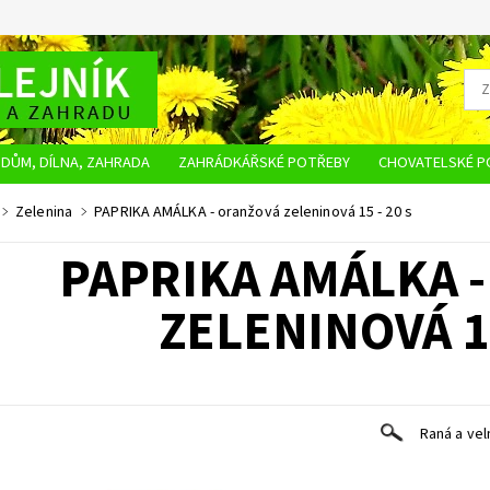
DŮM, DÍLNA, ZAHRADA
ZAHRÁDKÁŘSKÉ POTŘEBY
CHOVATELSKÉ P
OBCHODNÍ PODMÍNKY
OCHRANA OSOBNÍCH ÚDAJŮ
NAPIŠTE NÁM
Zelenina
PAPRIKA AMÁLKA - oranžová zeleninová 15 - 20 s
PAPRIKA AMÁLKA 
ZELENINOVÁ 15
Raná a vel