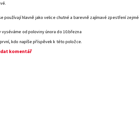
vé.
se používají hlavně jako velice chutné a barevně zajímavé zpestření zejmé
y vyséváme od poloviny února do 10.března
první, kdo napíše příspěvek k této položce.
idat komentář