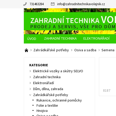
731463284
info
@
zahradnitechnikavolejnik.cz
ZAHRADNÍ TECHNIKA
ELEKTRONÁŘADÍ
O NÁS
JAK NAKUPOVAT
DOPRAVA A PLATBA
Zahrádkářské potřeby
Osiva a sadba
Semena
KATEGORIE
Elektrické vozíky a skútry SELVO
Zahradní technika
Elektronářadí
Dům, dílna, zahrada
8187
Zahrádkářské potřeby
Rukavice, ochranné pomůcky
Folie a textilie
Hnojiva