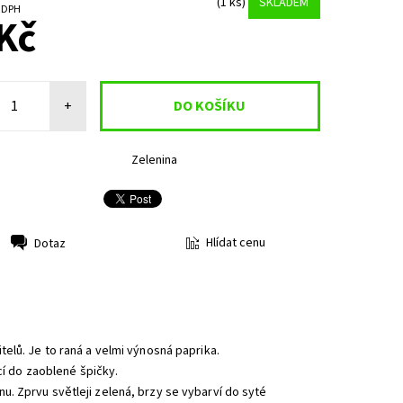
(1 ks)
SKLADEM
č bez DPH
Kč
+
Zelenina
Hlídat cenu
Dotaz
elů. Je to raná a velmi výnosná paprika.
cí do zaoblené špičky.
. Zprvu světleji zelená, brzy se vybarví do syté