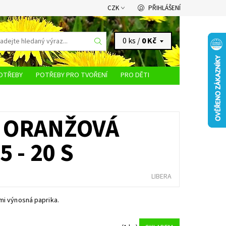
CZK
PŘIHLÁŠENÍ
0 ks /
0 Kč
OTŘEBY
POTŘEBY PRO TVOŘENÍ
PRO DĚTI
KONTAKTY
- ORANŽOVÁ
 - 20 S
LIBERA
mi výnosná paprika.