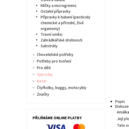
Osiva a sadba
Klíčky a microgreens
Ostatní přípravky
Přípravky k hubení (pesticidy
chemické a přírodní, živé
organismy)
Travní směsi
Zahrádkářské drobnosti
Substráty
Chovatelské potřeby
Potřeby pro tvoření
Pro děti
Výprodej
Bazar
Čtyřkolky, buggy, motocykly
Značky
Popis
Diskuze
Amálka
PŘIJÍMÁME ONLINE PLATBY
Její p
Tato o