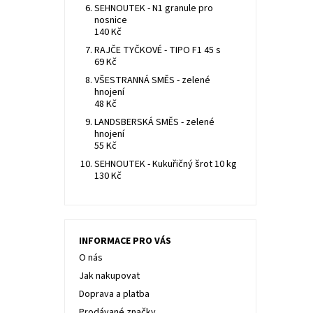
SEHNOUTEK - N1 granule pro
nosnice
140 Kč
RAJČE TYČKOVÉ - TIPO F1 45 s
69 Kč
VŠESTRANNÁ SMĚS - zelené
hnojení
48 Kč
LANDSBERSKÁ SMĚS - zelené
hnojení
55 Kč
SEHNOUTEK - Kukuřičný šrot 10 kg
130 Kč
INFORMACE PRO VÁS
O nás
Jak nakupovat
Doprava a platba
Prodávané značky