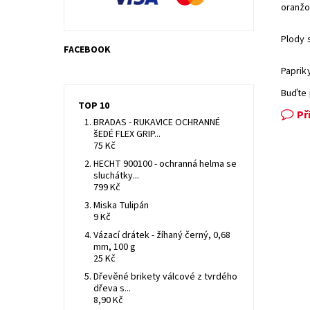
oranžo
Plody 
FACEBOOK
Paprik
Buďte 
TOP 10
Př
BRADAS - RUKAVICE OCHRANNÉ
šEDÉ FLEX GRIP...
75 Kč
HECHT 900100 - ochranná helma se
sluchátky...
799 Kč
Miska Tulipán
9 Kč
Vázací drátek - žíhaný černý, 0,68
mm, 100 g
25 Kč
Dřevěné brikety válcové z tvrdého
dřeva s...
8,90 Kč