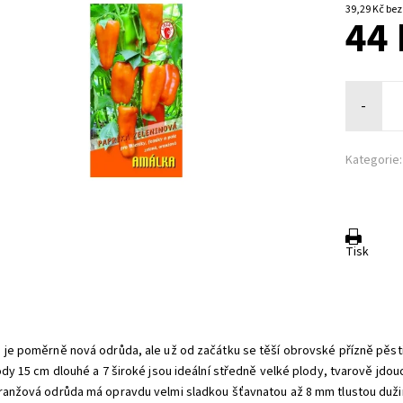
39,29 K
44 
-
Kategorie:
Tisk
 je poměrně nová odrůda, ale už od začátku se těší obrovské přízně pěstit
lody 15 cm dlouhé a 7 široké jsou ideální středně velké plody, tvarově jdou
ranžová odrůda má opravdu velmi sladkou šťavnatou až 8 mm tlustou dužinu